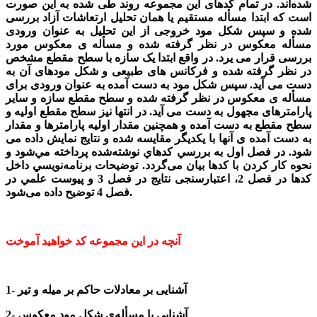
شده‌اند. در تمام کدهای این مجموعه روند طی شده به این صورت
است که ابتدا مسأله مستقیم یا همان تحلیل ارتعاشات آزاد بررسی
شده و سپس شکل مود خروجی از این تحلیل به عنوان ورودی
مسأله معکوس در نظر گرفته شده و مسأله ی معکوس مورد
بررسی قرار می یرد. در واقع ابتدا یک سازه با سطح مقطع مشخص
در نظر گرفته شده و فرکانس های طبیعی و شکل مودهای آن به
دست می آید. سپس شکل مود به دست آمده به عنوان ورودی برای
مسأله ی معکوس در نظر گرفته شده و سطح مقطع سازه و سایر
پارامترهای مجهول به دست می آید. در انتها نیز سطح مقطع اولیه و
سطح مقطع به دست آمده و همچنین مقدار اولیه پارامترها و مقدار
به دست آمده ی آنها با یکدیگر مقایسه شده و نتایج نمایش داده می
شود. در فصل اول به بررسي کدهاي نوشته‌شده پرداخته مي‌شود و
نحوه کار کردن با کدها بیان می‌گردد. توضيحات برنامه‌نويسي داخل
كدها در فصل 2، اعتبارسنجی نتايج در فصل 3 و پيوست علمي در
فصل 4 توضیح داده می‌شود.
آنچه در این مجموعه کد خواهید آموخت
1- آشنایی بر معادلات حاکم بر میله و تیر
2- آشنایی با مسأله‌ی شکل مود معکوس