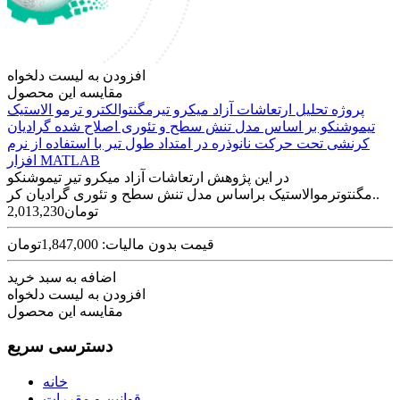
افزودن به لیست دلخواه
مقایسه این محصول
پروژه تحلیل ارتعاشات آزاد میکرو تیرمگنتوالکترو ترمو الاستیک
تیموشنکو بر اساس مدل تنش سطح و تئوری اصلاح شده گرادیان
کرنشی تحت حرکت نانوذره در امتداد طول تیر با استفاده از نرم
افزار MATLAB
در اين پژوهش ارتعاشات آزاد میکرو تیر تیموشنکو
مگنتوترموالاستیک براساس مدل تنش سطح و تئوری گرادیان کر..
2,013,230تومان
قیمت بدون مالیات: 1,847,000تومان
اضافه به سبد خرید
افزودن به لیست دلخواه
مقایسه این محصول
دسترسی سریع
خانه
قوانین و مقررات