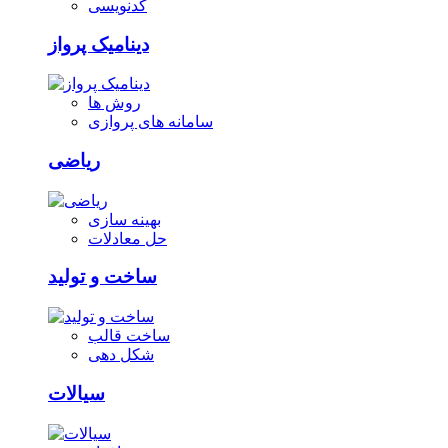
کدنویسی
دینامیک پرواز
روش ها
سامانه های پروازی
ریاضی
بهینه سازی
حل معادلات
ساخت و تولید
ساخت قالب
شکل دهی
سیالات