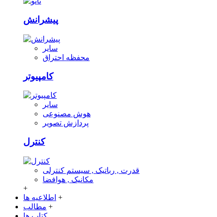
پیشرانش
سایر
محفظه احتراق
کامپیوتر
سایر
هوش مصنوعی
پردازش تصویر
کنترل
قدرت , رباتیک , سیستم کنترلی
مکانیک , هوافضا
+
+
اطلاعیه ها
+
مطالب
کتاب ها