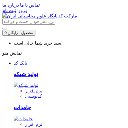
تماس با ما
درباره ما
ورود
ثبت نام
0 محصول - رایگان
سبد خرید شما خالی است!
نمایش منو
بانک کد
تولید شبکه
نرم افزار
کدنویسی
جامدات
نرم افزار