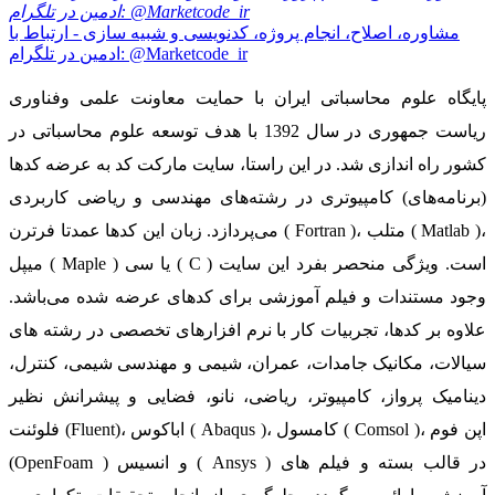
مشاوره، اصلاح، انجام پروژه، کدنویسی و شبیه سازی - ارتباط با
ادمین در تلگرام: @Marketcode_ir
پایگاه علوم محاسباتی ایران با حمایت معاونت علمی وفناوری
ریاست جمهوری در سال 1392 با هدف توسعه علوم محاسباتی در
کشور راه اندازی شد. در این راستا، سایت مارکت کد به عرضه کدها
(برنامه‌های) کامپیوتری در رشته‌های مهندسی و ریاضی کاربردی
می‌پردازد. زبان این کدها عمدتا فرترن ( Fortran )، متلب ( Matlab )،
میپل ( Maple ) یا سی ( C ) است. ویژگی منحصر بفرد این سایت
وجود مستندات و فیلم آموزشی برای کدهای عرضه شده می‌باشد.
علاوه بر کدها، تجربیات کار با نرم افزارهای تخصصی در رشته های
سیالات، مکانیک جامدات، عمران، شیمی و مهندسی شیمی، کنترل،
دینامیک پرواز، کامپیوتر، ریاضی، نانو، فضایی و پیشرانش نظیر
فلوئنت (Fluent)، اباکوس ( Abaqus )، کامسول ( Comsol )، اپن فوم
(OpenFoam ) و انسیس ( Ansys ) در قالب بسته‌ و فیلم های