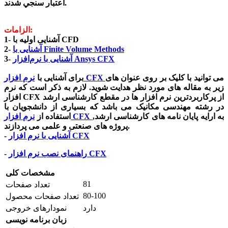
اعتبار سنجي شدند.
الزامات:
1- آشنایی اولیه با CFD
آشنایی با Finite Volume Methods
2-
آشنایی با نرم‌افزار Ansys CFX
3-
می توانید با کلیک بر روی عنوان های
نرم افزار CFX
برای آشنایی با
زیر به مقاله های مورد نظر هدایت شوید. لازم به ذکر است که نرم
افزار CFX از پرکاربردترین نرم افزار ها در مقطع کارشناسی ارشد
در رشته مهندسی مکانیک می باشد که بسیاری از دانشجویان با
به ارایه پایان نامه های کارشناسی ارشد,
نرم افزار CFX
استفاده از
پروژه های صنعتی و علمی می پردازند.
آشنایی با نرم افزار CFX
-
راهنمای نصب نرم افزار CFX
-
مشخصات کلی
81
تعداد صفحات
80-100
تعداد صفحات محصول
دارد
نمودارهای خروجی
زبان برنامه نویسی