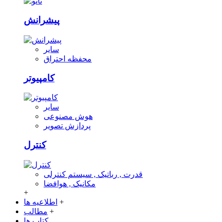
پیشرانش
سایر
محفظه احتراق
کامپیوتر
سایر
هوش مصنوعی
پردازش تصویر
کنترل
قدرت , رباتیک , سیستم کنترلی
مکانیک , هوافضا
+
+
اطلاعیه ها
+
مطالب
کتاب ها