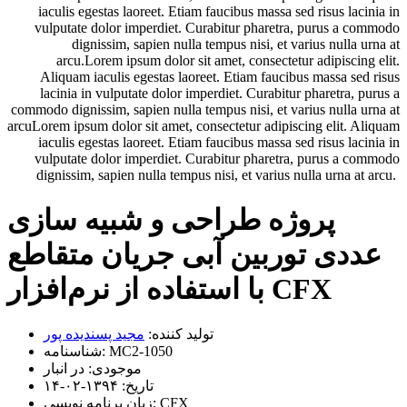
iaculis egestas laoreet. Etiam faucibus massa sed risus lacinia in
vulputate dolor imperdiet. Curabitur pharetra, purus a commodo
dignissim, sapien nulla tempus nisi, et varius nulla urna at
arcu.Lorem ipsum dolor sit amet, consectetur adipiscing elit.
Aliquam iaculis egestas laoreet. Etiam faucibus massa sed risus
lacinia in vulputate dolor imperdiet. Curabitur pharetra, purus a
commodo dignissim, sapien nulla tempus nisi, et varius nulla urna at
arcuLorem ipsum dolor sit amet, consectetur adipiscing elit. Aliquam
iaculis egestas laoreet. Etiam faucibus massa sed risus lacinia in
vulputate dolor imperdiet. Curabitur pharetra, purus a commodo
dignissim, sapien nulla tempus nisi, et varius nulla urna at arcu.
پروژه طراحی و شبیه سازی
عددی توربین آبی جریان متقاطع
با استفاده از نرم‌افزار CFX
تولید کننده:
مجید پسندیده پور
MC2-1050
شناسنامه:
موجودی:
در انبار
تاریخ:
۱۳۹۴-۰۲-۱۴
CFX
زبان برنامه نویسی: