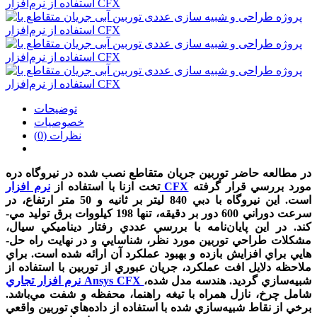
توضیحات
خصوصیات
نظرات (0)
در مطالعه حاضر توربين جريان متقاطع نصب شده در نيروگاه دره
مورد بررسي قرار گرفته
نرم افزار CFX
تخت ازنا با استفاده از
است. اين نيروگاه با دبي 840 ليتر بر ثانيه و 50 متر ارتفاع، در
سرعت دوراني 600 دور بر دقيقه، تنها 198 کيلووات برق توليد مي‌­
کند. در اين پايان‌­نامه با بررسي عددي رفتار ديناميکي سيال،
مشکلات طراحي توربين مورد نظر، شناسايي و در نهايت راه ­حل‌­
هايي براي افزايش بازده و بهبود عملکرد آن ارائه شده است. براي
ملاحظه دلايل افت عملکرد، جريان عبوري از توربين با استفاده از
شبيه­‌سازي گرديد. هندسه مدل شده،
نرم افزار تجاري Ansys CFX
شامل چرخ، نازل همراه با تيغه راهنما، محفظه و شفت مي­‌باشد.
برخي از نقاط شبيه‌سازي شده با استفاده از داده‌­هاي توربين واقعي