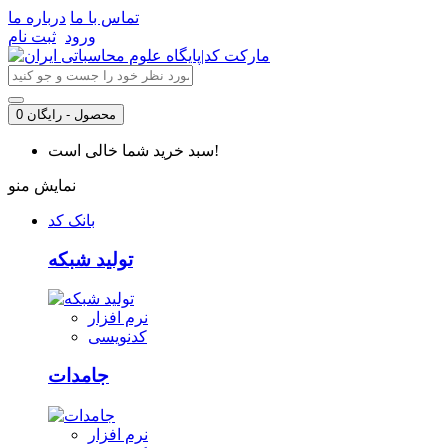
تماس با ما
درباره ما
ورود
ثبت نام
0 محصول - رایگان
سبد خرید شما خالی است!
نمایش منو
بانک کد
تولید شبکه
نرم افزار
کدنویسی
جامدات
نرم افزار