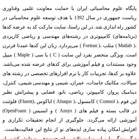
پایگاه علوم محاسباتی ایران با حمایت معاونت علمی وفناوری
ریاست جمهوری در سال 1392 با هدف توسعه علوم محاسباتی در
کشور راه اندازی شد. در این راستا، سایت مارکت کد به عرضه کدها
(برنامه‌های) کامپیوتری در رشته‌های مهندسی و ریاضی کاربردی
می‌پردازد. زبان این کدها عمدتا فرترن ( Fortran )، متلب ( Matlab )،
میپل ( Maple ) یا سی ( C ) است. ویژگی منحصر بفرد این سایت
وجود مستندات و فیلم آموزشی برای کدهای عرضه شده می‌باشد.
علاوه بر کدها، تجربیات کار با نرم افزارهای تخصصی در رشته های
سیالات، مکانیک جامدات، عمران، شیمی و مهندسی شیمی، کنترل،
دینامیک پرواز، کامپیوتر، ریاضی، نانو، فضایی و پیشرانش نظیر
فلوئنت (Fluent)، اباکوس ( Abaqus )، کامسول ( Comsol )، اپن فوم
(OpenFoam ) و انسیس ( Ansys ) در قالب بسته‌ و فیلم های
آموزشی ارائه می‌گردد. جلوگیری از انجام تحقیقات تکراری و
افزایش امکان پیاده سازی ایده‌های نو از نتایج این فعالیت‌هاست.
دیگر ویژگی بارز این سایت تلاش برای جهت‌دهی به دانش کشور از