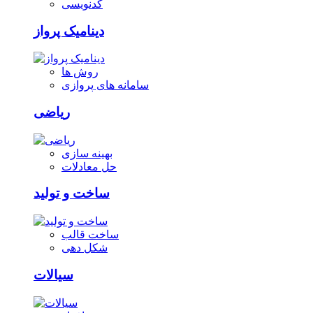
کدنویسی
دینامیک پرواز
روش ها
سامانه های پروازی
ریاضی
بهینه سازی
حل معادلات
ساخت و تولید
ساخت قالب
شکل دهی
سیالات