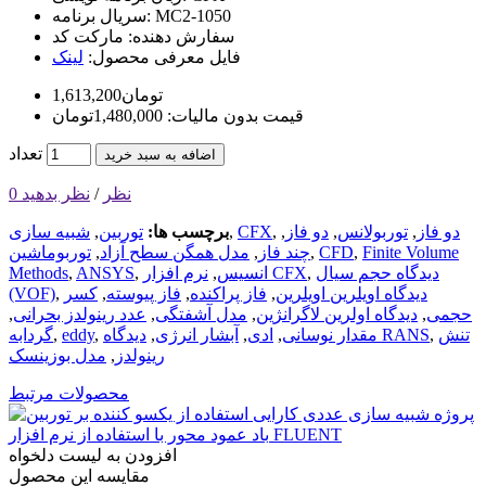
MC2-1050
سریال برنامه:
سفارش دهنده:
مارکت کد
فایل معرفی محصول:
لینک
1,613,200تومان
قیمت بدون مالیات: 1,480,000تومان
تعداد
اضافه به سبد خرید
0 نظر
/
نظر بدهید
دو فاز
,
توربولانس
,
دو فاز
,
,
CFX
,
برچسب ها:
توربین
,
شبیه سازی
Finite Volume
,
CFD
,
چند فاز
,
مدل همگن سطح آزاد
,
توربوماشین
دیدگاه حجم سیال
,
نرم افزار CFX
انسیس
,
,
ANSYS
,
Methods
دیدگاه اویلرین اویلرین
,
فاز پراکنده
,
فاز پیوسته
,
کسر
,
(VOF)
حجمی
,
دیدگاه اولرین لاگرانژین
,
مدل آشفتگی
,
عدد رینولدز بحرانی
,
تنش
,
دیدگاه RANS
مقدار نوسانی
,
ادی
,
آبشار انرژی
,
,
eddy
,
گردابه
رینولدز
,
مدل بوزینسک
محصولات مرتبط
افزودن به لیست دلخواه
مقایسه این محصول