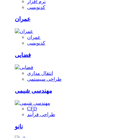
نرم افزار
کدنویسی
عمران
عمران
کدنویسی
فضایی
انتقال مداری
طراحی سیستمی
مهندسی شیمی
CFD
طراحی فرآیند
نانو