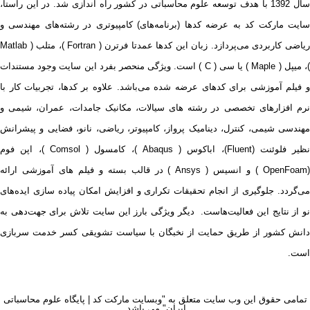
سال 1392 با هدف توسعه علوم محاسباتی در کشور راه اندازی شد. در این راستا،
سایت مارکت کد به عرضه کدها (برنامه‌های) کامپیوتری در رشته‌های مهندسی و
ریاضی کاربردی می‌پردازد. زبان این کدها عمدتا فرترن ( Fortran )، متلب ( Matlab
)، میپل ( Maple ) یا سی ( C ) است. ویژگی منحصر بفرد این سایت وجود مستندات
و فیلم آموزشی برای کدهای عرضه شده می‌باشد. علاوه بر کدها، تجربیات کار با
نرم افزارهای تخصصی در رشته های سیالات، مکانیک جامدات، عمران، شیمی و
مهندسی شیمی، کنترل، دینامیک پرواز، کامپیوتر، ریاضی، نانو، فضایی و پیشرانش
نظیر فلوئنت (Fluent)، اباکوس ( Abaqus )، کامسول ( Comsol )، اپن فوم
(OpenFoam ) و انسیس ( Ansys ) در قالب بسته‌ و فیلم های آموزشی ارائه
می‌گردد. جلوگیری از انجام تحقیقات تکراری و افزایش امکان پیاده سازی ایده‌های
نو از نتایج این فعالیت‌هاست. دیگر ویژگی بارز این سایت تلاش برای جهت‌دهی به
دانش کشور از طریق حمایت از نخبگان با سیاست تشویقی کسر خدمت سربازی
است.
تمامی حقوق این وب سایت متعلق به "وبسایت مارکت کد | پایگاه علوم محاسباتی
ایران" می باشد.