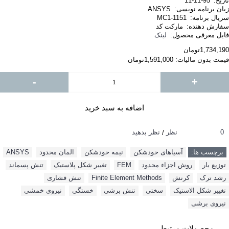
تاریخ:
95-11-11
زبان برنامه نویسی:
ANSYS
سریال برنامه:
MC1-1151
سفارش دهنده:
مارکت کد
فایل معرفی محصول:
لینک
1,734,190تومان
قیمت بدون مالیات: 1,591,000تومان
-
+
اضافه به سبد خرید
0 نظر
نظر بدهید
/
برچسب ها:
آسیاهای خودشکن
,
نیمه خودشکن
,
المان محدود
,
ANSYS
,
توزیع بار
,
روش اجزاء محدود
,
FEM
,
تغییر شکل پلاستیک
,
تنش پسماند
,
رشد ترک
,
کرنش
,
Finite Element Methods
,
تنش فشاری
,
تغییر شکل الاستیک
,
سختی
,
تنش برشی
,
خستگی
,
نیروی خمشی
,
نیروی برشی
محصولات مرتبط