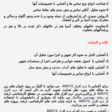
3-شناخت انواع نوع تماس ها و آشنایی با خصوصیات آنها
4-نحوه تحلیل آنالیز تماس و مش بندی های نقاط تماس
5-روشن نمودن اثر پارامترهایی از جمله وجود و یا عدم وجود گلوله و ساکن و
متحرک بودن آسیا بر تایر و کفشک
6-مقایسه حالت­های مختلف آسیا هم در حالت­های ذکر شده در بالا و هم در
پرشدگی­های متفاوت
نکات و الزامات
1-آشنایی کامل به نحوه کار تجهیز و اجزا مورد تحلیل آن
2- آشنایی با اصول نقشه خوانی و طراحی اجزا از مستندات تجهیز
3- آشنایی اولیه با تحلیل های
المان محدود
و مش بندی مدل
4- آشنایی با انواع تماس و خصوصیات آنها
برای آشنایی با
نرم افزار
ANSYS
می توانید با کلیک بر روی عنوان های زیر
به مقاله های مورد نظر هدایت شوید. لازم به ذکر است که
نرم افزار
ANSYS
از پرکاربردترین نرم افزار های مهندسی در مقطع کارشناسی ارشد
در
رشته مهندسی مکانیک
می باشد که بسیاری از دانشجویان با استفاده
از
نرم افزار
ANSYS
به ارایه پایان نامه های کارشناسی ارشد, پروژه های
صنعتی و علمی می پردازند.
-
آشنایی و نصب نرم افزام نرم افزار
ANSYS