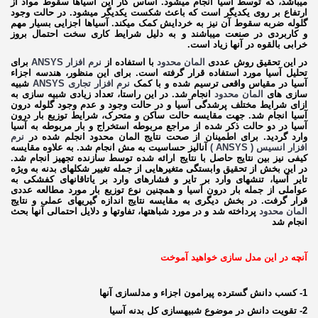
می­باشد، که توسط آسیا انجام می­شود. اساس کار این آسیاها سقوط مواد از
ارتفاع بر روی یکدیگر است که باعث شکست یکدیگر می­شود. در حالت وجود
گلوله ضربه سقوط آن نیز به خردایش کمک می­کند. آسیاها اجزایی بسیار مهم
و کاربردی در صنعت می­باشند و به دلیل شرایط کاری سخت احتمال بروز
خرابی بالقوه در آن­ها زیاد است.
در این تحقیق روش عددی
المان محدود
با استفاده از
نرم افزار ANSYS
برای
تحلیل آسیا مورد استفاده قرار گرفته است. برای این منظور، هندسه اجزاء
آسیا در مقیاس واقعی ترسیم شده و با کمک
نرم افزار تجاری ANSYS
شبیه
سازی­ های
المان محدود
انجام شد. در این راستا، تعداد زیادی شبیه­ سازی به
ازای شرایط مختلف پرشدگی آسیا و در حالت وجود و عدم وجود گلوله درون
آسیا انجام شد. جهت مقایسه حالت ساکن و متحرک، شرایط توزیع بار درون
آسیا در دو حالت ذکر شده از مراجع مربوطه استخراج و بار مربوطه به آسیا
وارد گردید. برای اطمینان از صحت نتایج المان محدود انجلم شده در
نرم
افزار انسیس ( ANSYS )
آنالیز حساسیت به مش انجام شد. به علاوه مقایسه
کیفی نیز بین نتایج حاصل با نتایج ارائه شده توسط سازنده تجهیز انجام شد.
در این بخش از تحقیق وابستگی متغیرهایی از جمله تغییر شکل­های بدنه به ویژه
تایر آسیا، تنش­های وارد بر تایر و فشارهای وارد بر یاتاقان­های کفشکی به
عواملی از جمله بار درون آسیا و همچنین نوع توزیع بار مورد مطالعه عددی
قرار گرفت. در بخش دیگری به مقایسه نتایج اندازه­ گیری­های عملی و نتایج
المان محدود
پرداخته شد و در مورد شباهت­ها، تفاوت­ها و دلایل احتمالی آنها بحث
انجام شد
آنچه در این مدل سازی خواهید آموخت
1- کسب دانش گسترده پیرامون اجزاء و مدل­سازی آن­ها
2- تقویت دانش در موضوع شبیه­سازی کل بدنه آسیا