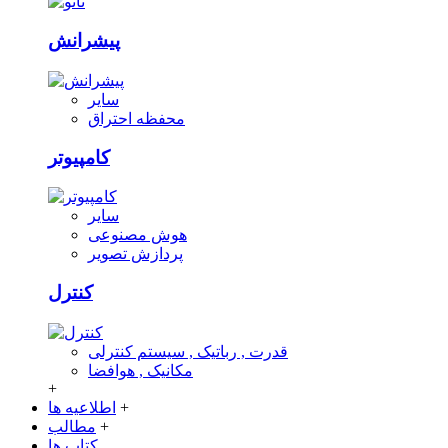
پیشرانش
سایر
محفظه احتراق
کامپیوتر
سایر
هوش مصنوعی
پردازش تصویر
کنترل
قدرت , رباتیک , سیستم کنترلی
مکانیک , هوافضا
+
+
اطلاعیه ها
+
مطالب
کتاب ها