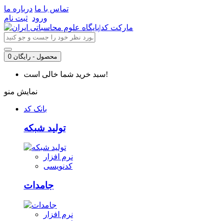
تماس با ما
درباره ما
ورود
ثبت نام
0 محصول - رایگان
سبد خرید شما خالی است!
نمایش منو
بانک کد
تولید شبکه
نرم افزار
کدنویسی
جامدات
نرم افزار