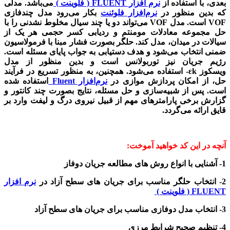
بعدی، با استفاده از
نرم افزار FLUENT ( فلوینت )
می‌باشد. مدلی
که بدین منظور در
نرم‌افزار فلوئنت
بکار می‌رود مدل چندفازی
VOF است. مدل VOF می‌تواند دو یا چند سیال مخلوط نشدنی را با
حل مجموعه معادلات مومنتم و ردیابی کسر حجمی هر یک از
سیالات در میدان، مدل کند. حلگر بصورت فشار مبنا با فرمولاسیون
ضمنی انتخاب می‌شود و هدف دستیابی به جواب پایای مسئله است.
رژیم جریان نیز توربولانس است و بدین منظور از مدل
ویسکوز εk- استفاده می‌شود. همچنین، به منظور تسریع در فرآیند
حل، از امکان پردازش موازی در
نرم‌افزار Fluent
استفاده شده
است. پس از شبیه‌سازی و حل مسئله، نتایج بصورت چند کانتور و
گزارش برخی پارامتر‌های مهم از قبیل نیروی درگ و لیفت وارد بر
قایق ارائه می‌گردد.
آنچه در این کد خواهید آموخت:
1- آشنایی با انواع روش های مطالعه جریان دوفاز
2- انتخاب حلگر مناسب برای جریان های سطح آزاد در
نرم افزار
FLUENT ( فلوینت )
3- انتخاب مدل دوفازی مناسب برای جریان های سطح آزاد
4- تنظیم صحیح شرایط مرزی