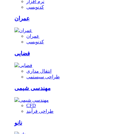
نرم افزار
کدنویسی
عمران
عمران
کدنویسی
فضایی
انتقال مداری
طراحی سیستمی
مهندسی شیمی
CFD
طراحی فرآیند
نانو