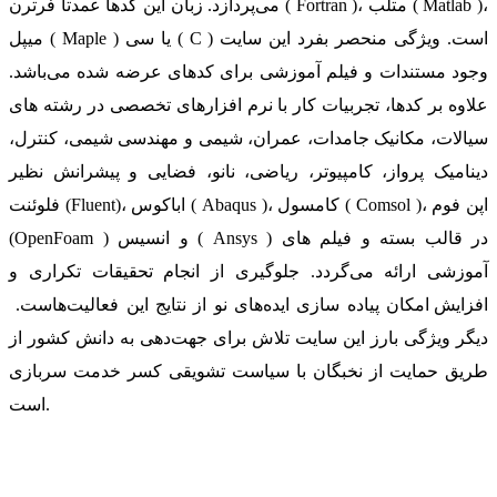
می‌پردازد. زبان این کدها عمدتا فرترن ( Fortran )، متلب ( Matlab )،
میپل ( Maple ) یا سی ( C ) است. ویژگی منحصر بفرد این سایت
وجود مستندات و فیلم آموزشی برای کدهای عرضه شده می‌باشد.
علاوه بر کدها، تجربیات کار با نرم افزارهای تخصصی در رشته های
سیالات، مکانیک جامدات، عمران، شیمی و مهندسی شیمی، کنترل،
دینامیک پرواز، کامپیوتر، ریاضی، نانو، فضایی و پیشرانش نظیر
فلوئنت (Fluent)، اباکوس ( Abaqus )، کامسول ( Comsol )، اپن فوم
(OpenFoam ) و انسیس ( Ansys ) در قالب بسته‌ و فیلم های
آموزشی ارائه می‌گردد. جلوگیری از انجام تحقیقات تکراری و
افزایش امکان پیاده سازی ایده‌های نو از نتایج این فعالیت‌هاست.
دیگر ویژگی بارز این سایت تلاش برای جهت‌دهی به دانش کشور از
طریق حمایت از نخبگان با سیاست تشویقی کسر خدمت سربازی
است.