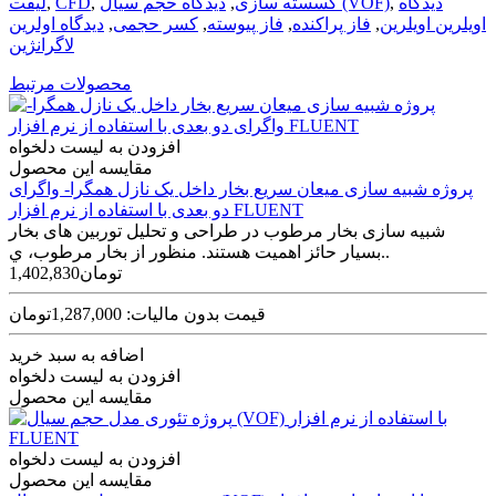
دیدگاه
,
دیدگاه حجم سیال (VOF)
گسسته سازی
,
,
CFD
,
لیفت
اویلرین اویلرین
,
فاز پراکنده
,
فاز پیوسته
,
کسر حجمی
,
دیدگاه اولرین
لاگرانژین
محصولات مرتبط
افزودن به لیست دلخواه
مقایسه این محصول
پروژه شبيه سازی ميعان سريع بخار داخل يک نازل همگرا- واگرای
دو بعدی با استفاده از نرم افزار FLUENT
شبيه سازی بخار مرطوب در طراحی و تحليل توربين های بخار
بسيار حائز اهميت هستند. منظور از بخار مرطوب، ي..
1,402,830تومان
قیمت بدون مالیات: 1,287,000تومان
اضافه به سبد خرید
افزودن به لیست دلخواه
مقایسه این محصول
افزودن به لیست دلخواه
مقایسه این محصول