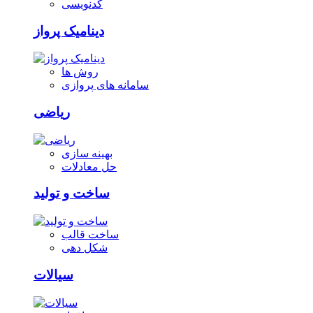
کدنویسی
دینامیک پرواز
روش ها
سامانه های پروازی
ریاضی
بهینه سازی
حل معادلات
ساخت و تولید
ساخت قالب
شکل دهی
سیالات