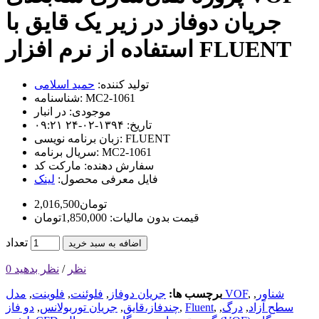
جریان دوفاز در زیر یک قایق با
استفاده از نرم افزار FLUENT
تولید کننده:
حمید اسلامی
MC2-1061
شناسنامه:
موجودی:
در انبار
تاریخ:
۱۳۹۴-۰۲-۲۴ ۰۹:۲۱
FLUENT
زبان برنامه نویسی:
MC2-1061
سریال برنامه:
سفارش دهنده:
مارکت کد
فایل معرفی محصول:
لینک
2,016,500تومان
قیمت بدون مالیات: 1,850,000تومان
تعداد
اضافه به سبد خرید
0 نظر
/
نظر بدهید
شناور
,
,
مدل VOF
برچسب ها:
جریان دوفاز
,
فلوئنت
,
فلوینت
,
سطح آزاد
,
درگ
,
,
Fluent
,
چندفاز،قایق
,
جریان توربولانس
,
دو فاز