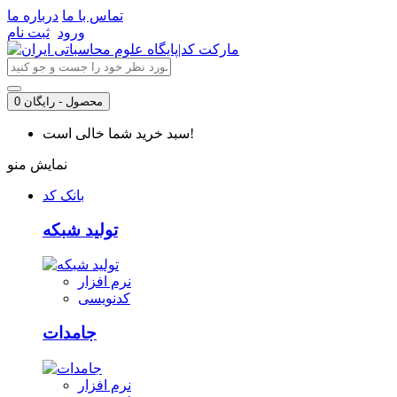
تماس با ما
درباره ما
ورود
ثبت نام
0 محصول - رایگان
سبد خرید شما خالی است!
نمایش منو
بانک کد
تولید شبکه
نرم افزار
کدنویسی
جامدات
نرم افزار