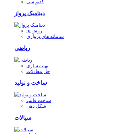
کدنویسی
دینامیک پرواز
روش ها
سامانه های پروازی
ریاضی
بهینه سازی
حل معادلات
ساخت و تولید
ساخت قالب
شکل دهی
سیالات