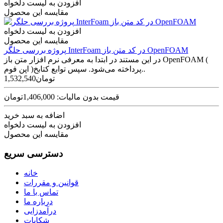
افزودن به لیست دلخواه
مقایسه این محصول
افزودن به لیست دلخواه
مقایسه این محصول
پروژه بررسی حلگر InterFoam در کد متن باز OpenFOAM
در این مستند در ابتدا به معرفی نرم افزار متن باز OpenFOAM (
اپن فوم )پرداخته می‌شود. سپس توابع کتابخ..
1,532,540تومان
قیمت بدون مالیات: 1,406,000تومان
اضافه به سبد خرید
افزودن به لیست دلخواه
مقایسه این محصول
دسترسی سریع
خانه
قوانین و مقررات
تماس با ما
درباره ما
درآمدزایی
شکایات