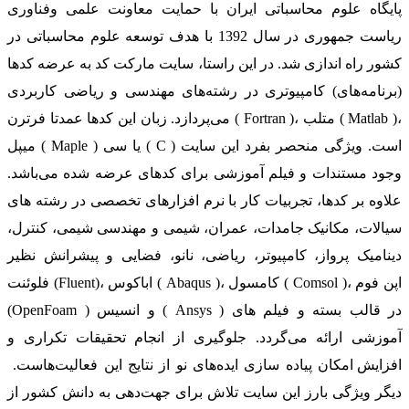
پایگاه علوم محاسباتی ایران با حمایت معاونت علمی وفناوری
ریاست جمهوری در سال 1392 با هدف توسعه علوم محاسباتی در
کشور راه اندازی شد. در این راستا، سایت مارکت کد به عرضه کدها
(برنامه‌های) کامپیوتری در رشته‌های مهندسی و ریاضی کاربردی
می‌پردازد. زبان این کدها عمدتا فرترن ( Fortran )، متلب ( Matlab )،
میپل ( Maple ) یا سی ( C ) است. ویژگی منحصر بفرد این سایت
وجود مستندات و فیلم آموزشی برای کدهای عرضه شده می‌باشد.
علاوه بر کدها، تجربیات کار با نرم افزارهای تخصصی در رشته های
سیالات، مکانیک جامدات، عمران، شیمی و مهندسی شیمی، کنترل،
دینامیک پرواز، کامپیوتر، ریاضی، نانو، فضایی و پیشرانش نظیر
فلوئنت (Fluent)، اباکوس ( Abaqus )، کامسول ( Comsol )، اپن فوم
(OpenFoam ) و انسیس ( Ansys ) در قالب بسته‌ و فیلم های
آموزشی ارائه می‌گردد. جلوگیری از انجام تحقیقات تکراری و
افزایش امکان پیاده سازی ایده‌های نو از نتایج این فعالیت‌هاست.
دیگر ویژگی بارز این سایت تلاش برای جهت‌دهی به دانش کشور از