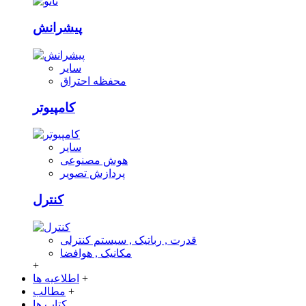
پیشرانش
سایر
محفظه احتراق
کامپیوتر
سایر
هوش مصنوعی
پردازش تصویر
کنترل
قدرت , رباتیک , سیستم کنترلی
مکانیک , هوافضا
+
+
اطلاعیه ها
+
مطالب
کتاب ها