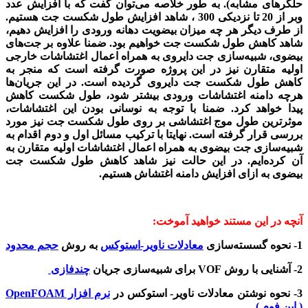
حلگرهای مشابه). به طور خلاصه می‌توان گفت که با افزایش عدد
وبر از 20 تا نزدیکی 300 ، شاهد افزایش طول شکست جت هستیم.
از طرف دیگر هر چه میزان بیضویت دهانه ورودی را افزایش دهیم،
شاهد کاهش طول شکست جت خواهیم بود. ضمنا علاوه بر جت‌های
بیضوی، شبیه‌سازی جت دایروی به همراه اعمال اغتشاشات خارجی
اولیه متقارن نیز در این پروژه صورت گرفته است که منجر به
کاهش طول شکست جت دایروی گردیده است. در این جریان‌ها
هرچه دامنه اغتشاشات ورودی بیشتر شود، طول شکست کاهش
پیدا خواهد کرد. ضمنا با توجه به نوسانی بودن این اغتشاشات،
موثرترین طول موج اغتشاشی بر روی طول شکست جت نیز مورد
بررسی قرار گرفته است. نهایتا با ترکیب مسائل اول و دوم اقدام به
شبیه‌سازی جت بیضوی به همراه اعمال اغتشاشات اولیه متقارن به
آن کرده‌ایم. در این حالت نیز شاهد کاهش طول شکست جت
بیضوی به ازای افزایش دامنه اغتشاش هستیم.
آنچه در این مستند خواهید آموخت:
1- نحوه گسسته‌سازی
معادلات ناویر-استوکس
به روش
حجم محدود
2- آشنایی با روش VOF برای شبیه‌سازی جریان
چندفازی
3- نحوه نوشتن معادلات ناویر- استوکس در
نرم افزار OpenFOAM
( اپن فوم )