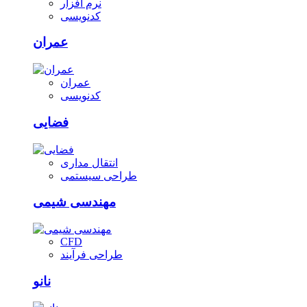
نرم افزار
کدنویسی
عمران
عمران
کدنویسی
فضایی
انتقال مداری
طراحی سیستمی
مهندسی شیمی
CFD
طراحی فرآیند
نانو