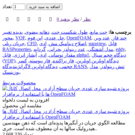
تعداد
اضافه به سبد خرید
0 نظر
/
نظر بدهید
برچسب ها:
جت مایع
,
طول شکست جت
,
دهانه بیضوی
,
پدیده تغییر
چند فاز
,
عدد وبر
,
,
OpenFOAM
,
حل عددی
,
اپن فوم
,
VOF
,
محور
فایل
,
paraview
,
اصلاح دینامیک مش
,
ادی
,
CFD
,
جریان ریلی
,
eddy
,
مدل آشفتگی
,
عدد رینولدز بحرانی
,
گردابه
,
RASProperties
دیدگاه حجم سیال
,
فایل alpha1
مقدار نوسانی
,
ادی
,
آبشار انرژی
,
دیدگاه اویلرین اویلرین
,
فاز پراکنده
,
فاز پیوسته
,
کسر
,
(VOF)
تنش رینولدز
,
مدل
,
دیدگاه اولرین لاگرانژیندیدگاه RANS
حجمی
,
,
بوزینسک
محصولات مرتبط
افزودن به لیست دلخواه
مقایسه این محصول
پروژه شبیه‌ سازی عددی جریان سطح آزاد در محل اتصال کانال‌ ها
با استفاده از نرم‌افزار OpenFOAM
مطالعه الگوي جريان در آبگير­ها پدیده­‌ای است که ذهن مهندسین
هیدرولیک سال­ها به آن معطوف شده است. جری..
2,668,320تومان