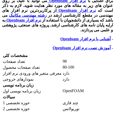
برای آشنایی با
نرم افزار
Openfoam
می توانید با کلیک بر روی
عنوان های زیر به مقاله های مورد نظر هدایت شوید. لازم به ذکر
است که
نرم افزار
Openfoam
از پرکاربردترین نرم افزار های
مهندسی در مقطع کارشناسی ارشد در
رشته مهندسی مکانیک
می
باشد که بسیاری از دانشجویان با استفاده از
نرم افزار
Openfoam
به
ارایه پایان نامه های کارشناسی ارشد, پروژه های صنعتی, پژوهشی
و علمی می پردازند.
-
آشنایی با نرم افزار
Openfoam
-
آموزش نصب نرم افزار
Openfoam
مشخصات کلی
98
تعداد صفحات
80-100
تعداد صفحات محصول
دارد
معرفی متغیر های ورودی نرم افزار
دارد
نمودارهای خروجی
زبان برنامه نویسی
OpenFOAM
زبان برنامه نویسی اول
سیالات
چند فازی
حوزه تخصصی 1
توربولانس
حوزه تخصصی 2