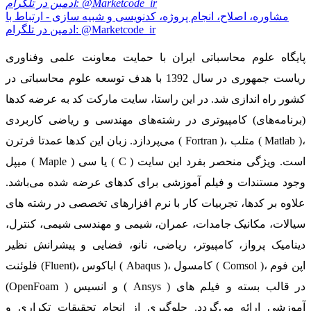
مشاوره، اصلاح، انجام پروژه، کدنویسی و شبیه سازی - ارتباط با
ادمین در تلگرام: @Marketcode_ir
پایگاه علوم محاسباتی ایران با حمایت معاونت علمی وفناوری
ریاست جمهوری در سال 1392 با هدف توسعه علوم محاسباتی در
کشور راه اندازی شد. در این راستا، سایت مارکت کد به عرضه کدها
(برنامه‌های) کامپیوتری در رشته‌های مهندسی و ریاضی کاربردی
می‌پردازد. زبان این کدها عمدتا فرترن ( Fortran )، متلب ( Matlab )،
میپل ( Maple ) یا سی ( C ) است. ویژگی منحصر بفرد این سایت
وجود مستندات و فیلم آموزشی برای کدهای عرضه شده می‌باشد.
علاوه بر کدها، تجربیات کار با نرم افزارهای تخصصی در رشته های
سیالات، مکانیک جامدات، عمران، شیمی و مهندسی شیمی، کنترل،
دینامیک پرواز، کامپیوتر، ریاضی، نانو، فضایی و پیشرانش نظیر
فلوئنت (Fluent)، اباکوس ( Abaqus )، کامسول ( Comsol )، اپن فوم
(OpenFoam ) و انسیس ( Ansys ) در قالب بسته‌ و فیلم های
آموزشی ارائه می‌گردد. جلوگیری از انجام تحقیقات تکراری و