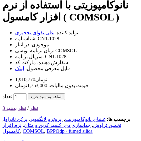
نانوکامپوزیتی با استفاده از نرم
افزار کامسول ( COMSOL )
تولید کننده:
علی تقوای نخجیری
CN1-1028
شناسنامه:
موجودی:
در انبار
COMSOL
زبان برنامه نویسی:
CN1-1028
سریال برنامه:
سفارش دهنده:
مارکت کد
فایل معرفی محصول:
لینک
1,910,770تومان
قیمت بدون مالیات: 1,753,000تومان
تعداد
اضافه به سبد خرید
3 نظر
/
نظر بدهید
برچسب ها:
غشای نانوکامپوزیت
,
ایزوترم لانگمویر
,
پرکن ناتراوا
,
تخمین تراوش
,
جداسازی دی اکسید کربن و متان
,
نرم افزار
BPPOdp - fumed silica
,
COMSOL
,
کامسول