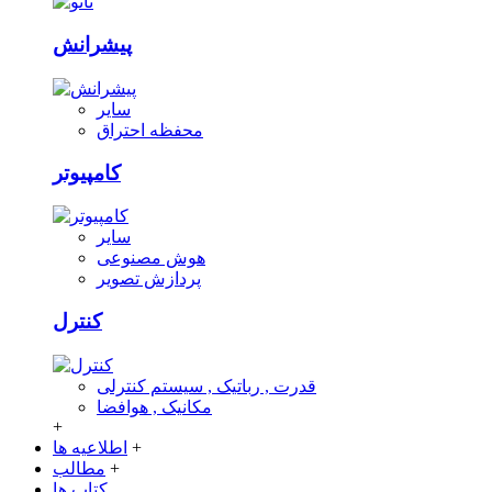
پیشرانش
سایر
محفظه احتراق
کامپیوتر
سایر
هوش مصنوعی
پردازش تصویر
کنترل
قدرت , رباتیک , سیستم کنترلی
مکانیک , هوافضا
+
+
اطلاعیه ها
+
مطالب
کتاب ها