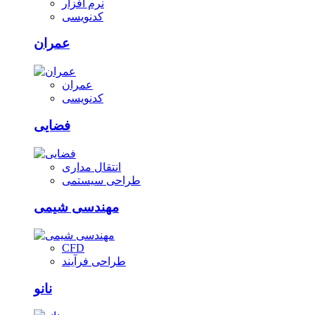
نرم افزار
کدنویسی
عمران
عمران
کدنویسی
فضایی
انتقال مداری
طراحی سیستمی
مهندسی شیمی
CFD
طراحی فرآیند
نانو