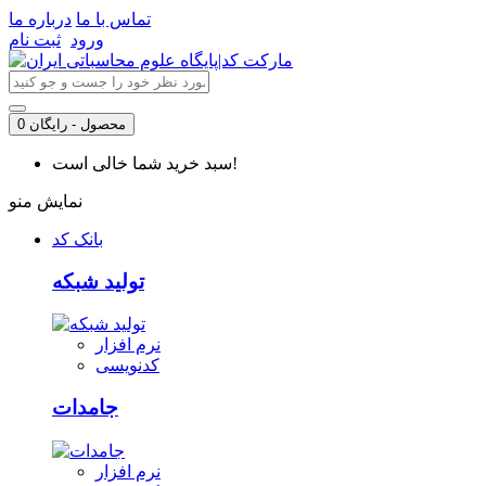
تماس با ما
درباره ما
ورود
ثبت نام
0 محصول - رایگان
سبد خرید شما خالی است!
نمایش منو
بانک کد
تولید شبکه
نرم افزار
کدنویسی
جامدات
نرم افزار