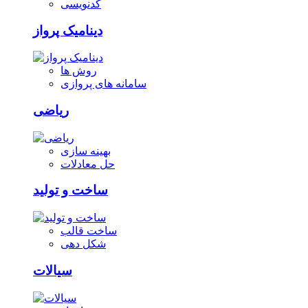
کدنویسی
دینامیک پرواز
روش ها
سامانه های پروازی
ریاضی
بهینه سازی
حل معادلات
ساخت و تولید
ساخت قالب
شکل دهی
سیالات