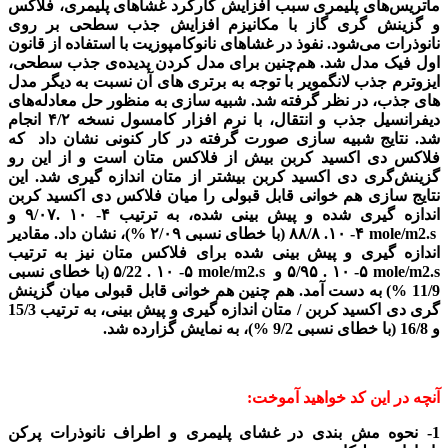
ماتریس‌های پلیمری سبب افزایش کارکرد غشاهای پلیمری، فلاکس
و گزینش گری گاز با مکانیزم افزایش جذب سطحی بر روی
نانوذرات می‌شود. نفوذ در
غشاهای نانوکامپوزیت
با استفاده از قانون
اول فیک مدل شد. هم‌چنین برای مدل کردن پدیده‌ی جذب سطحی،
ایزوترم جذب لانگمویر
با توجه به برتری های آن نسبت به دیگر مدل
های جذب، در نظر گرفته شد. شبیه سازی به منظور حل معادله‌های
دیفرانسیل جذب و انتقال، با
نرم افزار کامسول
نسخه ۴/۲ انجام
شد. نتایج شبیه سازی صورت گرفته در کار کنونی نشان داد که
فلاکس دی‌ اکسید کربن بیش از فلاکس متان است و از این رو
گزینش‌‌گری دی اکسید کربن بیشتر از متان اندازه گیری شد. این
نتایج سازی هم خوانی قابل قبولی را میان فلاکس دی اکسید کربن
اندازه گیری شده و پیش بینی شده، به ترتیب ۴- ۱۰ .۹
/۰۷ و
mole/m2.s
۴- ۱۰. ۸۸/۸ (با خطای نسبی ۲/۰۹ %)، نشان داد. مقادیر
اندازه گیری و پیش بینی شده برای فلاکس متان نیز به ترتیب
mole/m2.s
۵- ۱۰ . ۵/۹۵
و
mole/m2.s
۵- ۱۰ . ۵/22
(با خطای نسبی
11/9 %) به دست آمد. هم چنین هم خوانی قابل قبولی میان گزینش
گری دی اکسید کربن / متان اندازه گیری و پیش بینی، به ترتیب 15/3
و 16/8 (با خطای نسبی 9/2 %)، به نمایش گزارده شد.
آنچه در این کد خواهید آموخت:
1- نحوه
مش بندی
در غشای پلیمری و اطراف نانوذرات پرکن