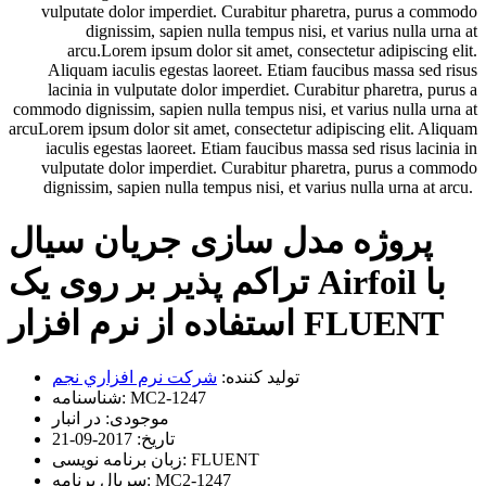
vulputate dolor imperdiet. Curabitur pharetra, purus a commodo
dignissim, sapien nulla tempus nisi, et varius nulla urna at
arcu.Lorem ipsum dolor sit amet, consectetur adipiscing elit.
Aliquam iaculis egestas laoreet. Etiam faucibus massa sed risus
lacinia in vulputate dolor imperdiet. Curabitur pharetra, purus a
commodo dignissim, sapien nulla tempus nisi, et varius nulla urna at
arcuLorem ipsum dolor sit amet, consectetur adipiscing elit. Aliquam
iaculis egestas laoreet. Etiam faucibus massa sed risus lacinia in
vulputate dolor imperdiet. Curabitur pharetra, purus a commodo
dignissim, sapien nulla tempus nisi, et varius nulla urna at arcu.
پروژه مدل سازی جریان سیال
تراکم پذیر بر روی یک Airfoil با
استفاده از نرم افزار FLUENT
تولید کننده:
شرکت نرم افزاري نجم
MC2-1247
شناسنامه:
موجودی:
در انبار
تاریخ:
2017-09-21
FLUENT
زبان برنامه نویسی:
MC2-1247
سریال برنامه: