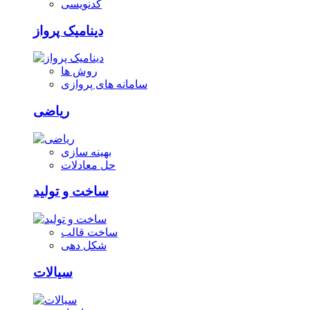
کدنویسی
دینامیک پرواز
روش ها
سامانه های پروازی
ریاضی
بهینه سازی
حل معادلات
ساخت و تولید
ساخت قالب
شکل دهی
سیالات