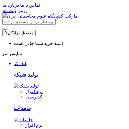
تماس با ما
درباره ما
ورود
ثبت نام
0 محصول - رایگان
سبد خرید شما خالی است!
نمایش منو
بانک کد
تولید شبکه
نرم افزار
کدنویسی
جامدات
نرم افزار