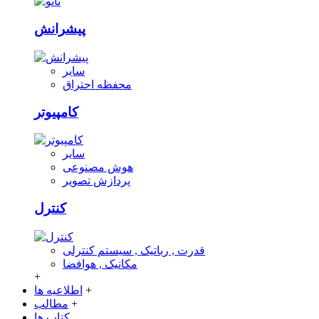
پیشرانش
سایر
محفظه احتراق
کامپیوتر
سایر
هوش مصنوعی
پردازش تصویر
کنترل
قدرت , رباتیک , سیستم کنترلی
مکانیک , هوافضا
+
+
اطلاعیه ها
+
مطالب
کتاب ها