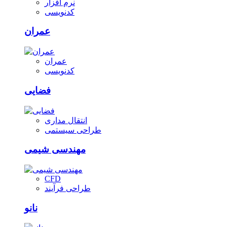
نرم افزار
کدنویسی
عمران
عمران
کدنویسی
فضایی
انتقال مداری
طراحی سیستمی
مهندسی شیمی
CFD
طراحی فرآیند
نانو