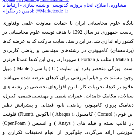
مشاوره، اصلاح، انجام پروژه، کدنویسی و شبیه سازی - ارتباط با
ادمین در تلگرام: @Marketcode_ir
پایگاه علوم محاسباتی ایران با حمایت معاونت علمی وفناوری
ریاست جمهوری در سال 1392 با هدف توسعه علوم محاسباتی در
کشور راه اندازی شد. در این راستا، سایت مارکت کد به عرضه کدها
(برنامه‌های) کامپیوتری در رشته‌های مهندسی و ریاضی کاربردی
می‌پردازد. زبان این کدها عمدتا فرترن ( Fortran )، متلب ( Matlab )،
میپل ( Maple ) یا سی ( C ) است. ویژگی منحصر بفرد این سایت
وجود مستندات و فیلم آموزشی برای کدهای عرضه شده می‌باشد.
علاوه بر کدها، تجربیات کار با نرم افزارهای تخصصی در رشته های
سیالات، مکانیک جامدات، عمران، شیمی و مهندسی شیمی، کنترل،
دینامیک پرواز، کامپیوتر، ریاضی، نانو، فضایی و پیشرانش نظیر
فلوئنت (Fluent)، اباکوس ( Abaqus )، کامسول ( Comsol )، اپن فوم
(OpenFoam ) و انسیس ( Ansys ) در قالب بسته‌ و فیلم های
آموزشی ارائه می‌گردد. جلوگیری از انجام تحقیقات تکراری و