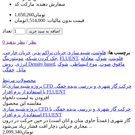
سفارش دهنده:
مارکت کد
1,650,260تومان
قیمت بدون مالیات: 1,514,000تومان
تعداد
اضافه به سبد خرید
0 نظر
/
نظر بدهید
برچسب ها:
فلوئنت
,
شبیه سازی جریان تراکم پذیر
,
جریان خارجی
,
فلوینت
,
شوک
,
معادله
,
FLUENT
,
چک کردن شبکه
,
مونیتورینگ
مافوق صوت
,
موج انبساطی
,
شوک
,
روش Density based
انرژی
,
مایل
,
خفگی
محصولات مرتبط
افزودن به لیست دلخواه
مقایسه این محصول
پروژه شبیه سازی CFD حرکت گاز شهری و بررسی پدیده خفگی با
استفاده از نرم افزار FLUENT
گاز شهری (عمدتاً حاوی متان و اتان است) در حین حرکت در درون
مجاری جریانی دچار افت فشار زیاد می‌­شود. ..
2,099,340تومان