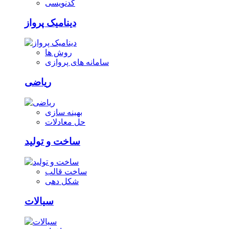
کدنویسی
دینامیک پرواز
روش ها
سامانه های پروازی
ریاضی
بهینه سازی
حل معادلات
ساخت و تولید
ساخت قالب
شکل دهی
سیالات