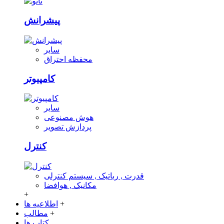
پیشرانش
سایر
محفظه احتراق
کامپیوتر
سایر
هوش مصنوعی
پردازش تصویر
کنترل
قدرت , رباتیک , سیستم کنترلی
مکانیک , هوافضا
+
+
اطلاعیه ها
+
مطالب
کتاب ها