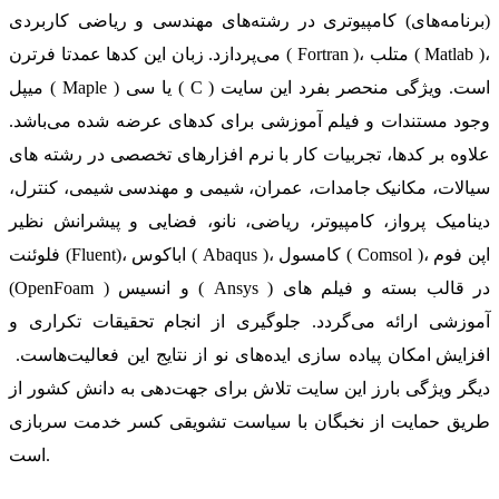
(برنامه‌های) کامپیوتری در رشته‌های مهندسی و ریاضی کاربردی
می‌پردازد. زبان این کدها عمدتا فرترن ( Fortran )، متلب ( Matlab )،
میپل ( Maple ) یا سی ( C ) است. ویژگی منحصر بفرد این سایت
وجود مستندات و فیلم آموزشی برای کدهای عرضه شده می‌باشد.
علاوه بر کدها، تجربیات کار با نرم افزارهای تخصصی در رشته های
سیالات، مکانیک جامدات، عمران، شیمی و مهندسی شیمی، کنترل،
دینامیک پرواز، کامپیوتر، ریاضی، نانو، فضایی و پیشرانش نظیر
فلوئنت (Fluent)، اباکوس ( Abaqus )، کامسول ( Comsol )، اپن فوم
(OpenFoam ) و انسیس ( Ansys ) در قالب بسته‌ و فیلم های
آموزشی ارائه می‌گردد. جلوگیری از انجام تحقیقات تکراری و
افزایش امکان پیاده سازی ایده‌های نو از نتایج این فعالیت‌هاست.
دیگر ویژگی بارز این سایت تلاش برای جهت‌دهی به دانش کشور از
طریق حمایت از نخبگان با سیاست تشویقی کسر خدمت سربازی
است.