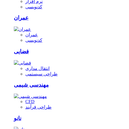
نرم افزار
کدنویسی
عمران
عمران
کدنویسی
فضایی
انتقال مداری
طراحی سیستمی
مهندسی شیمی
CFD
طراحی فرآیند
نانو