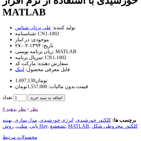
خورشیدی با استفاده از نرم افزار
MATLAB
تولید کننده:
علی یزدان شناس
CN1-1002
شناسنامه:
موجودی:
در انبار
تاریخ:
۱۳۹۴-۰۲-۲۷
MATLAB
زبان برنامه نویسی:
CN1-1002
سریال برنامه:
سفارش دهنده:
مارکت کد
فایل معرفی محصول:
لینک
1,697,130تومان
قیمت بدون مالیات: 1,557,000تومان
تعداد
اضافه به سبد خرید
0 نظر
/
نظر بدهید
برچسب ها:
کلکتور خورشیدی
,
انرژی خورشیدی
,
مدل سازی
,
بهینه
کلکتور مخروطی شکل
,
MATLAB
,
تشعشع
,
روش Hay
یابی
,
متلب
,
محصولات مرتبط