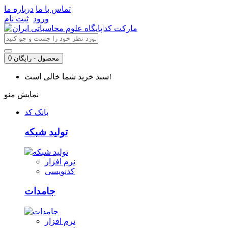
تماس با ما
درباره ما
ورود
ثبت نام
0 محصول - رایگان
سبد خرید شما خالی است!
نمایش منو
بانک کد
تولید شبکه
نرم افزار
کدنویسی
جامدات
نرم افزار