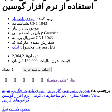
استفاده از نرم افزار گوسین
تولید کننده:
مهدی ناصریار
CN1-1043
شناسنامه:
موجودی:
در انبار
Gaussian
زبان برنامه نویسی:
CN1-1043
سریال برنامه:
سفارش دهنده:
مارکت کد
فایل معرفی محصول:
لینک
2,364,210تومان
قیمت بدون مالیات: 2,169,000تومان
تعداد
اضافه به سبد خرید
6 نظر
/
نظر بدهید
برچسب ها:
هیدروژن سولفید
,
گاز ترش
,
تئوری تابعیت چگالی
,
شبیه
,
Gauss View
,
سازی
,
نانو ساختارهای کربنی
,
نرم افزار گوسین
گرافن‌های کربنی
محصولات مرتبط