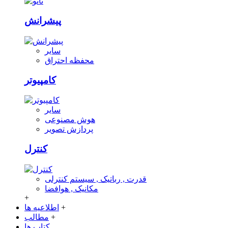
پیشرانش
سایر
محفظه احتراق
کامپیوتر
سایر
هوش مصنوعی
پردازش تصویر
کنترل
قدرت , رباتیک , سیستم کنترلی
مکانیک , هوافضا
+
+
اطلاعیه ها
+
مطالب
کتاب ها