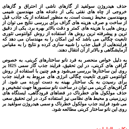
حذف هیدروژن سولفید از گازهای ناشی از احتراق و گازهای
خروجی از چاه های نفتی یکی از دغدغه های مهندسین شیمی
ومهندسین محیط زیست است. به منظور استفاده از یک جاذب قبل
از ساخت و صرف هزینه های گزاف برای بررسی نتایج می توان از
روش هایی با هزینه های کمتر و دقت بالاتر بهره برد. یکی از دقیق
ترین و پیشرفته ترین روش ها، استفاده از روش کوانتومی تئوری
تابعیت چگالی می باشد که این امکان را به مهندسان می دهد که
فرایندهایی از قبیل جذب را شبیه سازی کرده و نتایج را به مقیاس
آزمایشگاهی و بالاتر از آن انتقال دهند.
به دلیل خواص منحصر به فرد نانو ساختارهای کربنی، به خصوص
گرافن های کربنی، در این تحقیق، فرایند جذب گاز سمی
H2S
بر
روی این ساختارها بررسی می‌شود و هم چنین با استفاده از روش
کوانتومی تئوری تابعیت چگالی انرژی های مربوط به فرایند جذب
برای رسیدن به یک ساختار بهینه به دست آورده می شود.
از
گرافن‌های کربنی می توان در ساخت نانو سنسورها جهت تشخیص و
حذف مولکول های خطرناک در فضاهای فرودگاهی، ایستگاه های
زیرزمینی و محیط های نظامی نیز استفاده کرد. در این تحقیق سعی
می شود فرایند جذب مولکول خطرناک و سمی هیدروژن سولفید بر
روی این نانو ساختار کربنی مطالعه شود.