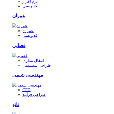
نرم افزار
کدنویسی
عمران
عمران
کدنویسی
فضایی
انتقال مداری
طراحی سیستمی
مهندسی شیمی
CFD
طراحی فرآیند
نانو