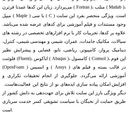
می‌پردازد. زبان این کدها عمدتا فرترن ( Fortran )، متلب ( Matlab )،
میپل ( Maple ) یا سی ( C ) است. ویژگی منحصر بفرد این سایت
وجود مستندات و فیلم آموزشی برای کدهای عرضه شده می‌باشد.
علاوه بر کدها، تجربیات کار با نرم افزارهای تخصصی در رشته های
سیالات، مکانیک جامدات، عمران، شیمی و مهندسی شیمی، کنترل،
دینامیک پرواز، کامپیوتر، ریاضی، نانو، فضایی و پیشرانش نظیر
فلوئنت (Fluent)، اباکوس ( Abaqus )، کامسول ( Comsol )، اپن فوم
(OpenFoam ) و انسیس ( Ansys ) در قالب بسته‌ و فیلم های
آموزشی ارائه می‌گردد. جلوگیری از انجام تحقیقات تکراری و
افزایش امکان پیاده سازی ایده‌های نو از نتایج این فعالیت‌هاست.
دیگر ویژگی بارز این سایت تلاش برای جهت‌دهی به دانش کشور از
طریق حمایت از نخبگان با سیاست تشویقی کسر خدمت سربازی
است.