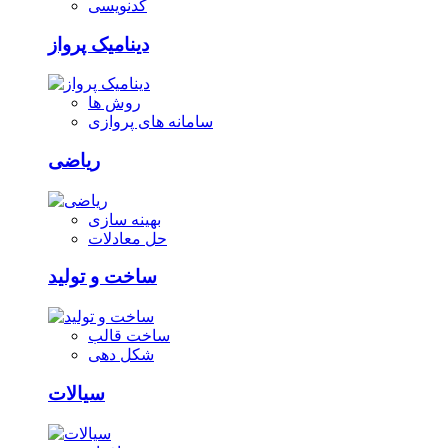
کدنویسی
دینامیک پرواز
روش ها
سامانه های پروازی
ریاضی
بهینه سازی
حل معادلات
ساخت و تولید
ساخت قالب
شکل دهی
سیالات