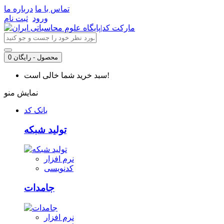
تماس با ما
درباره ما
ورود
ثبت نام
0 محصول - رایگان
سبد خرید شما خالی است!
نمایش منو
بانک کد
تولید شبکه
نرم افزار
کدنویسی
جامدات
نرم افزار