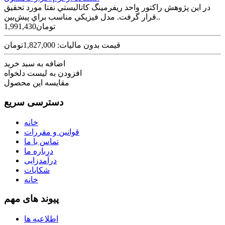
در اين پژوهش راکتور واحد ريفرمينگ کاتاليستي نفتا مورد تحقيق
قرار گرفت. مدل فيزيکي مناسب براي پيش‌بين..
1,991,430تومان
قیمت بدون مالیات: 1,827,000تومان
اضافه به سبد خرید
افزودن به لیست دلخواه
مقایسه این محصول
دسترسی سریع
خانه
قوانین و مقررات
تماس با ما
درباره ما
درآمدزایی
شکایات
خانه
پیوند های مهم
اطلاعیه ها