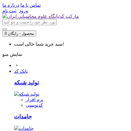
تماس با ما
درباره ما
ورود
ثبت نام
0 محصول - رایگان
سبد خرید شما خالی است!
نمایش منو
+
بانک کد
تولید شبکه
نرم افزار
کدنویسی
جامدات