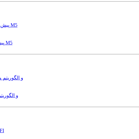
پیش بینی عمق آبشستگی پایه پل با استفاده از مدل درختی قواعد M5
هدایت و کنترل ربات زیرآب