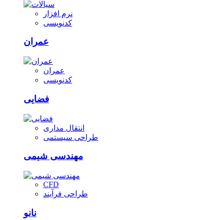
نرم افزار
کدنویسی
عمران
عمران
کدنویسی
فضایی
انتقال مداری
طراحی سیستمی
مهندسی شیمی
CFD
طراحی فرآیند
نانو