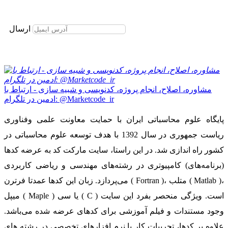
برای عضویت در خبرنامه ایمیل خود را وارد نمایید
ارسال
مشاوره، اصلاح، انجام پروژه، کدنویسی و شبیه سازی - ارتباط با
ادمین در تلگرام: @Marketcode_ir
پایگاه علوم محاسباتی ایران با حمایت معاونت علمی وفناوری
ریاست جمهوری در سال 1392 با هدف توسعه علوم محاسباتی در
کشور راه اندازی شد. در این راستا، سایت مارکت کد به عرضه کدها
(برنامه‌های) کامپیوتری در رشته‌های مهندسی و ریاضی کاربردی
می‌پردازد. زبان این کدها عمدتا فرترن ( Fortran )، متلب ( Matlab )،
میپل ( Maple ) یا سی ( C ) است. ویژگی منحصر بفرد این سایت
وجود مستندات و فیلم آموزشی برای کدهای عرضه شده می‌باشد.
علاوه بر کدها، تجربیات کار با نرم افزارهای تخصصی در رشته های