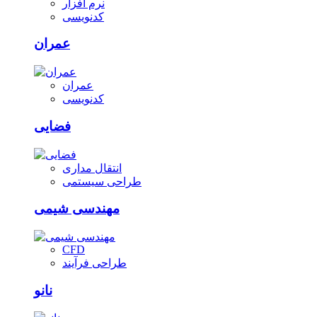
نرم افزار
کدنویسی
عمران
عمران
کدنویسی
فضایی
انتقال مداری
طراحی سیستمی
مهندسی شیمی
CFD
طراحی فرآیند
نانو