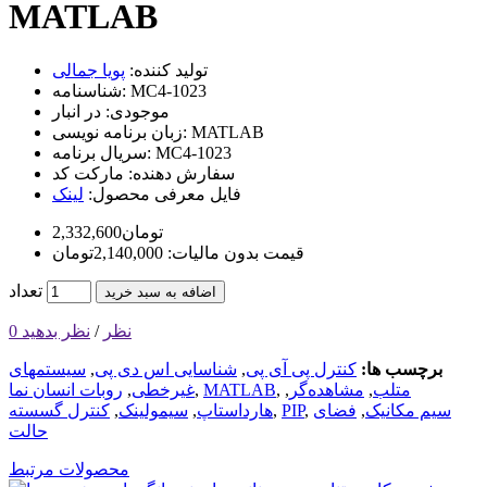
MATLAB
تولید کننده:
پویا جمالی
MC4-1023
شناسنامه:
موجودی:
در انبار
MATLAB
زبان برنامه نویسی:
MC4-1023
سریال برنامه:
سفارش دهنده:
مارکت کد
فایل معرفی محصول:
لینک
2,332,600تومان
قیمت بدون مالیات: 2,140,000تومان
تعداد
اضافه به سبد خرید
0 نظر
/
نظر بدهید
برچسب ها:
کنترل پی آی پی
,
شناسایی اس دی پی
,
سیستمهای
متلب
,
مشاهده‌گر
,
,
MATLAB
,
غیرخطی
,
روبات انسان نما
سیم مکانیک
,
فضای
,
PIP
,
هارداستاپ
,
سیمولینک
,
کنترل گسسته
حالت
محصولات مرتبط