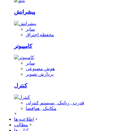
پیشرانش
سایر
محفظه احتراق
کامپیوتر
سایر
هوش مصنوعی
پردازش تصویر
کنترل
قدرت , رباتیک , سیستم کنترلی
مکانیک , هوافضا
+
+
اطلاعیه ها
+
مطالب
کتاب ها