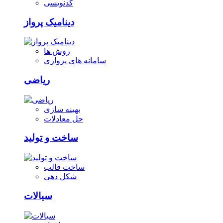
کدنویسی
دینامیک پرواز
روش ها
سامانه های پروازی
ریاضی
بهینه سازی
حل معادلات
ساخت و تولید
ساخت قالب
شکل دهی
سیالات