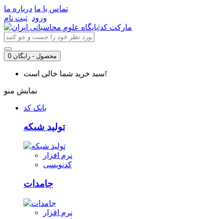
تماس با ما
درباره ما
ورود
ثبت نام
0 محصول - رایگان
سبد خرید شما خالی است!
نمایش منو
بانک کد
تولید شبکه
نرم افزار
کدنویسی
جامدات
نرم افزار