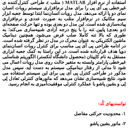
استفاده از نرم افزار MATLAB ( متلب )
، طراحی کنترل­‌کننده­ ی
غیرخطی پی­ آی ­پی را برای مدل نرم‌افزاری سیستم روبات انسان­‌
نمای دو پا ارائه می‌دهد. مدل روبات انسان‌­نما ابتدا توسط جعبه­ ابزار
سیم ­مکانیک در نرم‌افزار متلب به صورت عددی و نرم‌­افزاری
پیاده‌سازی شده ­است. این مدل دو بعدی بوده و تنها حرکت صفحه‌ای
(دو بعدی) پایین تنه را با پنج درجه آزادی شبیه­‌سازی می­‌کند؛ به
طوری که بالا تنه کاملا صلب فرض می­‌شود. همچنین دینامیک
ماشین الکتریکی به عنوان محرک در مدل در نظر گرفته شده است.
در ادامه طراحی پی­ آی ­پی مناسب برای کنترل روبات انسان‌­نمای
دوپا هدف قرارداده شده ­است. در این راستا به کمک جعبه ابزاری
مستقل به نام کاپیتان (محصول دانشگاه لنکستر) الگوریتم شناسایی
غیرخطی پارامتر وابسته به متغیر حالت روی مدل روبات اعمال می­‌
شود تا مدلی از رفتار دینامیکی سیستم به دست آید. سپس مدل
مذکور در طراحی کنترل پی­ آی­ پی برای این سیستم استفاده می­‌
شود. نتایج شبیه‌سازی نشان می‌دهد که مانورهای کنترلی تعادل لِی
لِی و بشین پاشو با عملکرد کنترلی موفقیت­‌آمیزی
به انجام رسید.
توانمندیهای کُد:
۱- محدودیت حرکتی مفاصل
۲- مانور بشین پاشو