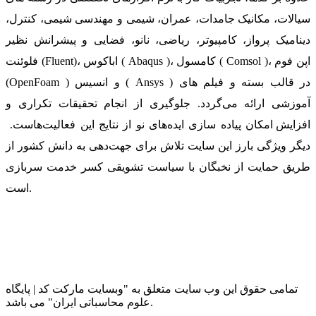
سیالات، مکانیک جامدات، عمران، شیمی و مهندسی شیمی، کنترل،
دینامیک پرواز، کامپیوتر، ریاضی، نانو، فضایی و پیشرانش نظیر
فلوئنت (Fluent)، اباکوس ( Abaqus )، کامسول ( Comsol )، اپن فوم
(OpenFoam ) و انسیس ( Ansys ) در قالب بسته‌ و فیلم های
آموزشی ارائه می‌گردد. جلوگیری از انجام تحقیقات تکراری و
افزایش امکان پیاده سازی ایده‌های نو از نتایج این فعالیت‌هاست.
دیگر ویژگی بارز این سایت تلاش برای جهت‌دهی به دانش کشور از
طریق حمایت از نخبگان با سیاست تشویقی کسر خدمت سربازی
است.
تمامی حقوق این وب سایت متعلق به "وبسایت مارکت کد | پایگاه
علوم محاسباتی ایران" می باشد.