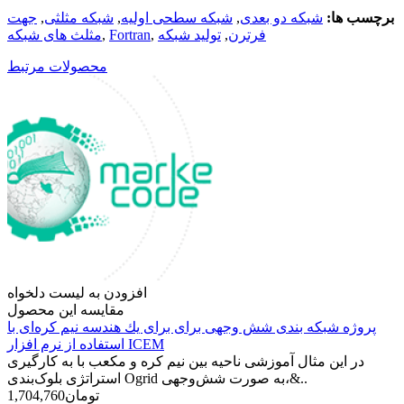
برچسب ها:
شبکه دو بعدی
,
شبکه سطحی اولیه
,
شبکه مثلثی
,
جهت
فرترن
,
تولید شبکه
,
Fortran
,
مثلث های شبکه
محصولات مرتبط
افزودن به لیست دلخواه
مقایسه این محصول
پروژه شبکه بندی شش وجهی برای برای يك هندسه نیم کره‌ای با
استفاده از نرم افزار ICEM
در این مثال آموزشی ناحیه بین نیم کره و مکعب با به کارگیری
استراتژی بلوک‌بندی Ogrid به صورت شش‌وجهی،&..
1,704,760تومان