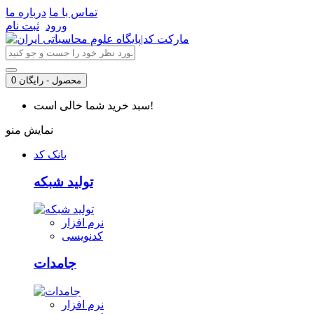
تماس با ما
درباره ما
ورود
ثبت نام
0 محصول - رایگان
سبد خرید شما خالی است!
نمایش منو
بانک کد
تولید شبکه
نرم افزار
کدنویسی
جامدات
نرم افزار