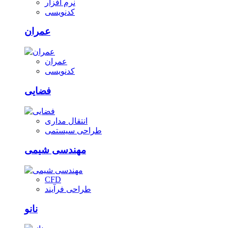
نرم افزار
کدنویسی
عمران
عمران
کدنویسی
فضایی
انتقال مداری
طراحی سیستمی
مهندسی شیمی
CFD
طراحی فرآیند
نانو