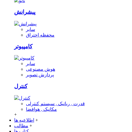
پیشرانش
سایر
محفظه احتراق
کامپیوتر
سایر
هوش مصنوعی
پردازش تصویر
کنترل
قدرت , رباتیک , سیستم کنترلی
مکانیک , هوافضا
+
+
اطلاعیه ها
+
مطالب
کتاب ها