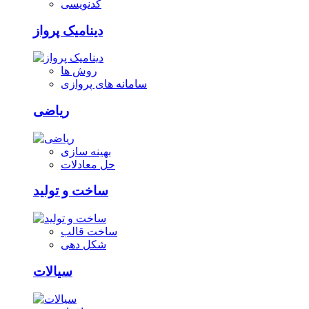
کدنویسی
دینامیک پرواز
روش ها
سامانه های پروازی
ریاضی
بهینه سازی
حل معادلات
ساخت و تولید
ساخت قالب
شکل دهی
سیالات