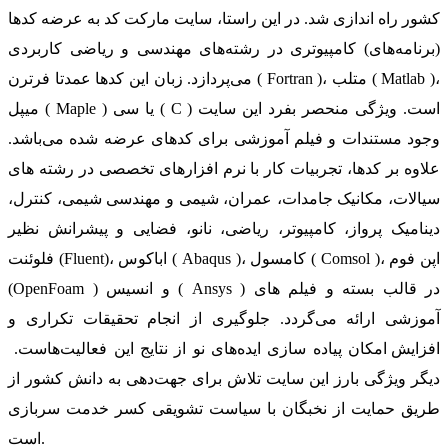
کشور راه اندازی شد. در این راستا، سایت مارکت کد به عرضه کدها
(برنامه‌های) کامپیوتری در رشته‌های مهندسی و ریاضی کاربردی
می‌پردازد. زبان این کدها عمدتا فرترن ( Fortran )، متلب ( Matlab )،
میپل ( Maple ) یا سی ( C ) است. ویژگی منحصر بفرد این سایت
وجود مستندات و فیلم آموزشی برای کدهای عرضه شده می‌باشد.
علاوه بر کدها، تجربیات کار با نرم افزارهای تخصصی در رشته های
سیالات، مکانیک جامدات، عمران، شیمی و مهندسی شیمی، کنترل،
دینامیک پرواز، کامپیوتر، ریاضی، نانو، فضایی و پیشرانش نظیر
فلوئنت (Fluent)، اباکوس ( Abaqus )، کامسول ( Comsol )، اپن فوم
(OpenFoam ) و انسیس ( Ansys ) در قالب بسته‌ و فیلم های
آموزشی ارائه می‌گردد. جلوگیری از انجام تحقیقات تکراری و
افزایش امکان پیاده سازی ایده‌های نو از نتایج این فعالیت‌هاست.
دیگر ویژگی بارز این سایت تلاش برای جهت‌دهی به دانش کشور از
طریق حمایت از نخبگان با سیاست تشویقی کسر خدمت سربازی
است.