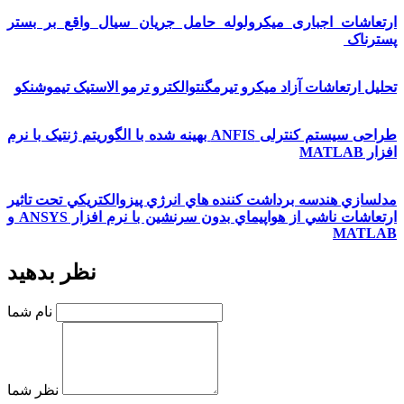
ارتعاشات اجباری میکرولوله حامل جریان سیال واقع بر بستر
پسترناک
تحلیل ارتعاشات آزاد میکرو تیرمگنتوالکترو ترمو الاستیک تیموشنکو
طراحی سیستم کنترلی ANFIS بهینه شده با الگوریتم ژنتیک با نرم
افزار MATLAB
مدلسازي هندسه برداشت کننده هاي انرژي پيزوالکتريکي تحت تاثير
ارتعاشات ناشي از هواپيماي بدون سرنشين با نرم افزار ANSYS و
MATLAB
نظر بدهید
نام شما
نظر شما