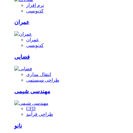
نرم افزار
کدنویسی
عمران
عمران
کدنویسی
فضایی
انتقال مداری
طراحی سیستمی
مهندسی شیمی
CFD
طراحی فرآیند
نانو