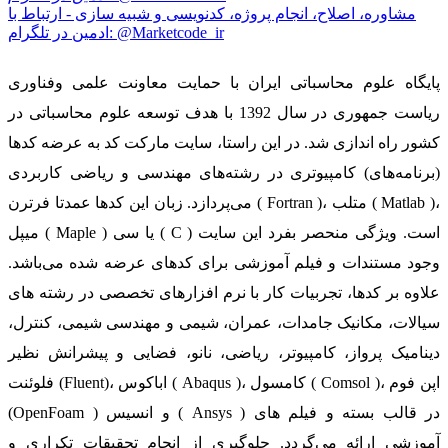
مشاوره، اصلاح، انجام پروژه، کدنویسی و شبیه سازی - ارتباط با
ادمین در تلگرام: @Marketcode_ir
پایگاه علوم محاسباتی ایران با حمایت معاونت علمی وفناوری
ریاست جمهوری در سال 1392 با هدف توسعه علوم محاسباتی در
کشور راه اندازی شد. در این راستا، سایت مارکت کد به عرضه کدها
(برنامه‌های) کامپیوتری در رشته‌های مهندسی و ریاضی کاربردی
می‌پردازد. زبان این کدها عمدتا فرترن ( Fortran )، متلب ( Matlab )،
میپل ( Maple ) یا سی ( C ) است. ویژگی منحصر بفرد این سایت
وجود مستندات و فیلم آموزشی برای کدهای عرضه شده می‌باشد.
علاوه بر کدها، تجربیات کار با نرم افزارهای تخصصی در رشته های
سیالات، مکانیک جامدات، عمران، شیمی و مهندسی شیمی، کنترل،
دینامیک پرواز، کامپیوتر، ریاضی، نانو، فضایی و پیشرانش نظیر
فلوئنت (Fluent)، اباکوس ( Abaqus )، کامسول ( Comsol )، اپن فوم
(OpenFoam ) و انسیس ( Ansys ) در قالب بسته‌ و فیلم های
آموزشی ارائه می‌گردد. جلوگیری از انجام تحقیقات تکراری و