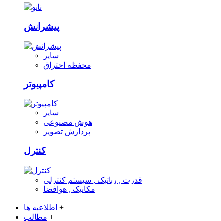
پیشرانش
سایر
محفظه احتراق
کامپیوتر
سایر
هوش مصنوعی
پردازش تصویر
کنترل
قدرت , رباتیک , سیستم کنترلی
مکانیک , هوافضا
+
+
اطلاعیه ها
+
مطالب