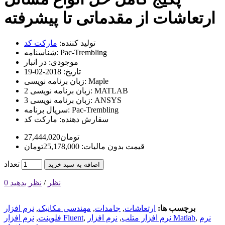
ارتعاشات از مقدماتی تا پیشرفته
تولید کننده:
مارکت کد
Pac-Trembling
شناسنامه:
موجودی:
در انبار
تاریخ:
2018-02-19
Maple
زبان برنامه نویسی:
MATLAB
زبان برنامه نویسی 2:
ANSYS
زبان برنامه نویسی 3:
Pac-Trembling
سریال برنامه:
سفارش دهنده:
مارکت کد
27,444,020تومان
قیمت بدون مالیات: 25,178,000تومان
تعداد
اضافه به سبد خرید
0 نظر
/
نظر بدهید
برچسب ها:
ارتعاشات
,
جامدات
,
مهندسی مکانیک
,
نرم افزار
نرم
,
نرم افزار Matlab
نرم افزار متلب
,
,
نرم افزار Fluent
فلوینت
,