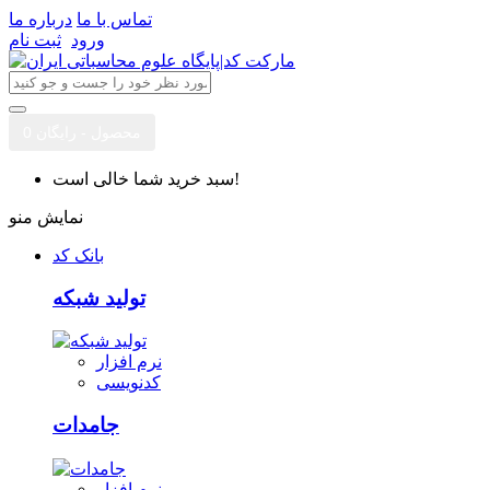
تماس با ما
درباره ما
ورود
ثبت نام
0 محصول - رایگان
سبد خرید شما خالی است!
نمایش منو
بانک کد
تولید شبکه
نرم افزار
کدنویسی
جامدات
نرم افزار