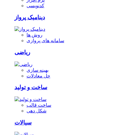
کدنویسی
دینامیک پرواز
روش ها
سامانه های پروازی
ریاضی
بهینه سازی
حل معادلات
ساخت و تولید
ساخت قالب
شکل دهی
سیالات