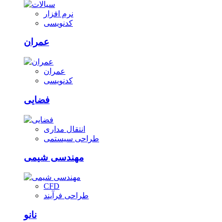
نرم افزار
کدنویسی
عمران
عمران
کدنویسی
فضایی
انتقال مداری
طراحی سیستمی
مهندسی شیمی
CFD
طراحی فرآیند
نانو