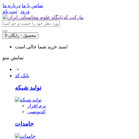
تماس با ما
درباره ما
ورود
ثبت نام
0 محصول - رایگان
سبد خرید شما خالی است!
نمایش منو
+
بانک کد
تولید شبکه
نرم افزار
کدنویسی
جامدات