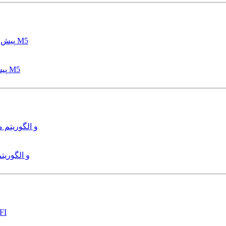
پیش بینی عمق آبشستگی پایه پل با استفاده از مدل درختی قواعد M5
هدایت و کنترل ربات زیرآب