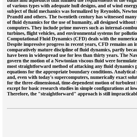
baths and aqueducts that fulfilled the requirements of the engi
of various types with adequate hull designs, and of wind energy
subject of fluid mechanics was formalized by Reynolds, Newton
Prandtl and others. The twentieth century has witnessed many
of fluid dynamics for the use of humanity, all designed without 
computers. They include prime movers such as internal-combus
turbines, flight vehicles, and environmental systems for pollutio
Computational Fluid Dynamics (CFD) deals with the numerical
Despite impressive progress in recent years, CFD remains an im
comparatively mature discipline of fluid dynamics, partly becau
have been in widespread use for less than thirty years. The Na
govern the motion of a Newtonian viscous fluid were formulate
most straightforward method of attacking any fluid dynamics pr
equations for the appropriate boundary conditions. Analytical s
and, even with today's supercomputers, numerically exact solut
for the three-dimensional, time-dependent motion of turbulent f
except for basic research studies in simple configurations at 
Therefore, the "straightforward" approach is still impracticab