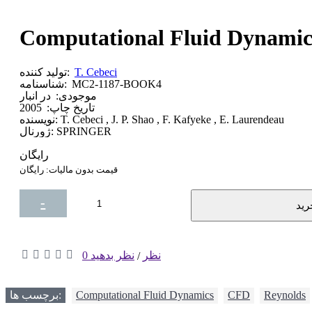
Computational Fluid Dynamics
T. Cebeci
تولید کننده:
MC2-1187-BOOK4
شناسنامه:
موجودی:
در انبار
تاریخ چاپ:
2005
T. Cebeci , J. P. Shao , F. Kafyeke , E. Laurendeau
نویسنده:
SPRINGER
ژورنال:
رایگان
قیمت بدون مالیات: رایگان
-
رید
+
0 نظر
نظر بدهید
/
Reynolds
,
CFD
,
Computational Fluid Dynamics
برچسب ها: