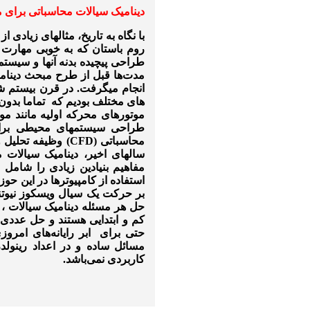
دینامیک سیالات محاسباتی برای 
با نگاه به تاریخ، مثال­های زیادی
روم باستان که به خوبی مهارت م
طراحی پیچیده بدنه آنها و سیستم­ه
مدت‌ها قبل از طرح مبحث دینامیک
های مختلف بودیم که تماما بدون ب
موتورهای محرکه اولیه مانند موتو
طراحی سیستم­های محیطی برای 
محاسباتی (
CFD
) وظیفه تحلیل و
سال­های اخیر، دینامیک سیالات
مفاهیم بنیادین زیادی را شامل
استفاده از کامپیوترها در این ح
بر حرکت یک سیال ویسکوز نیوت
حل هر مسئله دینامیک سیالات ،
کم و ابتدایی هستند و حل عددی 
حتی برای ابر رایانه­‌های امرو
مسائل ساده و در اعداد رینولد
کاربردی نمی­‌باشد.