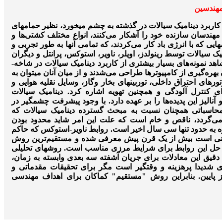
مهندسین
 از کاربرد دینامیک سیالات در گذشته به چشم می­خورد، نظیر حمام­های
هندسان سازنده خود را آشکار می­‌کنند، انواع مختلف کشتی‌ها و
ایی که با انرژی باد کار می‌­کردند، که تمامی آن­ها به طور تجربی و
 سیالات توسط رینولدز، اویلر، ناویر، استوکس، پرانتل و دیگران
انجام می­گرفت. در قرن بیستم شاهد نمونه‌­های بسیار بیشتری از کاربرد دینامیک سیالات در شاخه­
هره‌گیری از کامپیوترها طراحی می‌­شدند و از میان آنان می­توان به
ر­های احتراق داخلی، توربین­های بخار وگاز، وسایل نقلیه هوایی و
کنترل آلودگی و همچنین تهویه اشاره کرد. دینامیک سیالات
 آنالیز این پدیده‌­ها را بر عهده دارد. با وجود پیشرفت چشمگیر در
 محاسباتی همچنان نسبت به مبحث گسترده دینامیک سیالات که
 می­‌گردد، ناقص و خام است که علت این امر شاید محدود بودن
وزه به حدود تنها سی سال اخیر است. روابط ناویر-استوکس که حاکم
نی است بیش از یک قرن پیش معرفی شده و مستقیم­‌ترین روش
 حل این روابط برای شرایط مرزی مناسب است. روش­های تحلیلی
دقیق این معادلات برای جریان آشفته سه ­بعدی وابسته به زمان،
زی شدیدا پرهزینه و وقتگیر است مگر برای تحقیقات مقدماتی و
ز پایین. بنابراین روش "مستقیم" کماکان برای اهداف مهندسی