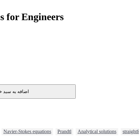
 for Engineers
اضافه به سبد خ
,
Navier-Stokes equations
,
Prandtl
,
Analytical solutions
,
straigh