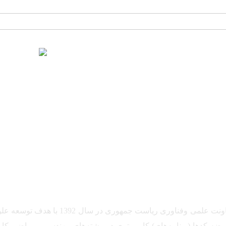
ب
پایگاه علوم محاسباتی ایران با حمایت معاون
کدها (برنامه‌های) کامپیوتری در رشته‌های مهندسی و ریاضی کاربردی می‌پرد