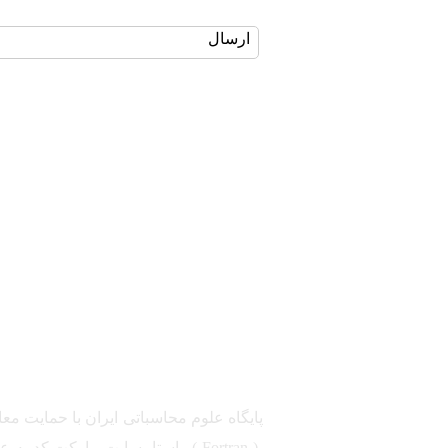
ارسال
مشاوره، اصلاح، انجام پروژه، کدنویسی و شبیه سازی - ارتباط با ادمین در تلگرام: @Marketcode_ir
راستا، سایت مارکت کد به عرضه 