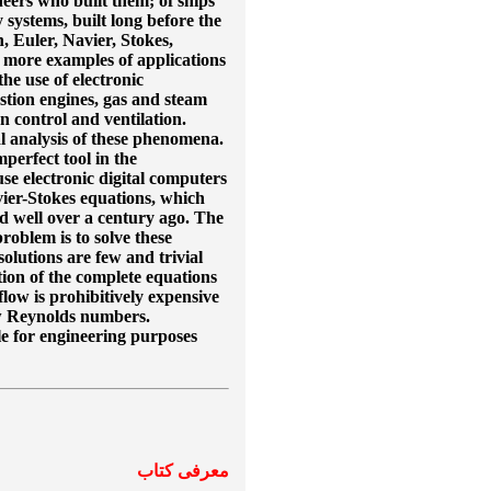
neers who built them; of ships
 systems, built long before the
, Euler, Navier, Stokes,
 more examples of applications
the use of electronic
tion engines, gas and steam
n control and ventilation.
 analysis of these phenomena.
perfect tool in the
se electronic digital computers
vier-Stokes equations, which
d well over a century ago. The
oblem is to solve these
olutions are few and trivial
ion of the complete equations
low is prohibitively expensive
low Reynolds numbers.
le for engineering purposes
معرفی کتاب