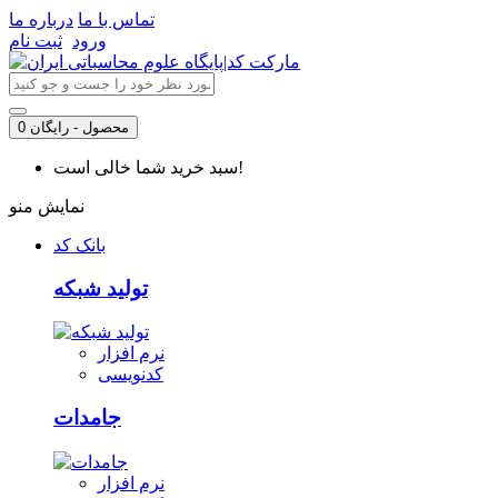
تماس با ما
درباره ما
ورود
ثبت نام
0 محصول - رایگان
سبد خرید شما خالی است!
نمایش منو
بانک کد
تولید شبکه
نرم افزار
کدنویسی
جامدات
نرم افزار