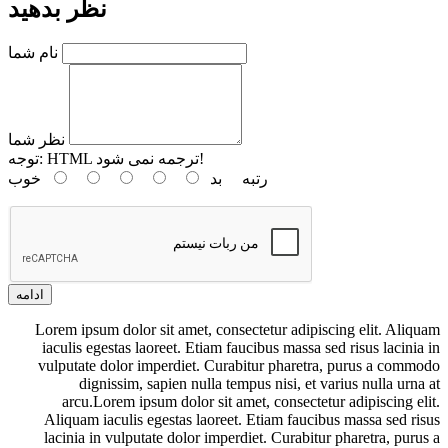
نظر بدهید
نام شما
نظر شما
HTML ترجمه نمی شود!
توجه:
رتبه
بد
خوب
ادامه
Lorem ipsum dolor sit amet, consectetur adipiscing elit. Aliquam
iaculis egestas laoreet. Etiam faucibus massa sed risus lacinia in
vulputate dolor imperdiet. Curabitur pharetra, purus a commodo
dignissim, sapien nulla tempus nisi, et varius nulla urna at
arcu.Lorem ipsum dolor sit amet, consectetur adipiscing elit.
Aliquam iaculis egestas laoreet. Etiam faucibus massa sed risus
lacinia in vulputate dolor imperdiet. Curabitur pharetra, purus a