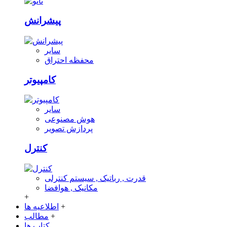
پیشرانش
سایر
محفظه احتراق
کامپیوتر
سایر
هوش مصنوعی
پردازش تصویر
کنترل
قدرت , رباتیک , سیستم کنترلی
مکانیک , هوافضا
+
+
اطلاعیه ها
+
مطالب
کتاب ها