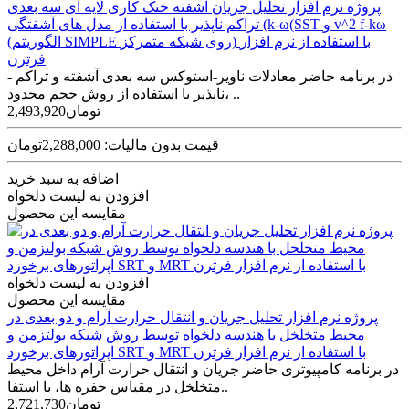
پروژه نرم افزار تحلیل جریان آشفته خنک کاری لایه ای سه بعدی
تراکم ناپذیر با استفاده از مدل های آشفتگی (k-ω(SST و v^2 f-kω
(الگوریتم SIMPLE روی شبکه متمرکز) با استفاده از نرم افزار
فرترن
در برنامه حاضر معادلات ناویر-استوکس سه ­بعدی آشفته و تراکم ­
ناپذیر با استفاده از روش حجم محدود، ..
2,493,920تومان
قیمت بدون مالیات: 2,288,000تومان
اضافه به سبد خرید
افزودن به لیست دلخواه
مقایسه این محصول
افزودن به لیست دلخواه
مقایسه این محصول
پروژه نرم افزار تحلیل جریان و انتقال حرارت آرام و دو بعدی در
محیط متخلخل با هندسه دلخواه توسط روش شبکه بولتزمن و
اپراتورهای برخورد SRT و MRT با استفاده از نرم افزار فرترن
در برنامه کامپیوتری حاضر جریان و انتقال حرارت آرام داخل محیط
متخلخل در مقیاس حفره ­ها، با استفا..
2,721,730تومان