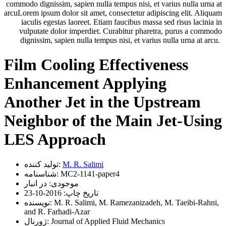
commodo dignissim, sapien nulla tempus nisi, et varius nulla urna at
arcuLorem ipsum dolor sit amet, consectetur adipiscing elit. Aliquam
iaculis egestas laoreet. Etiam faucibus massa sed risus lacinia in
vulputate dolor imperdiet. Curabitur pharetra, purus a commodo
dignissim, sapien nulla tempus nisi, et varius nulla urna at arcu.
Film Cooling Effectiveness
Enhancement Applying
Another Jet in the Upstream
Neighbor of the Main Jet-Using
LES Approach
M. R. Salimi
تولید کننده:
MC2-1141-paper4
شناسنامه:
موجودی:
در انبار
تاریخ چاپ:
2016-10-23
M. R. Salimi, M. Ramezanizadeh, M. Taeibi-Rahni,
نویسنده:
and R. Farhadi-Azar
Journal of Applied Fluid Mechanics
ژورنال: