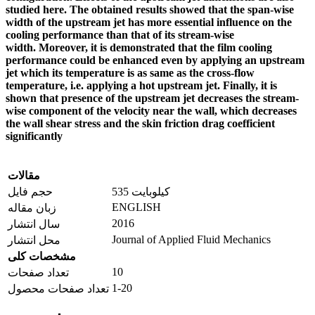
studied here. The obtained results showed that the span-wise
width of the upstream jet has more essential influence on the
cooling performance than that of its stream-wise
width. Moreover, it is demonstrated that the film cooling
performance could be enhanced even by applying an upstream
jet which its temperature is as same as the cross-flow
temperature, i.e. applying a hot upstream jet. Finally, it is
shown that presence of the upstream jet decreases the stream-
wise component of the velocity near the wall, which decreases
the wall shear stress and the skin friction drag coefficient
significantly
مقالات
535 کیلوبایت
حجم فایل
ENGLISH
زبان مقاله
2016
سال انتشار
Journal of Applied Fluid Mechanics
محل انتشار
مشخصات کلی
10
تعداد صفحات
1-20
تعداد صفحات محصول