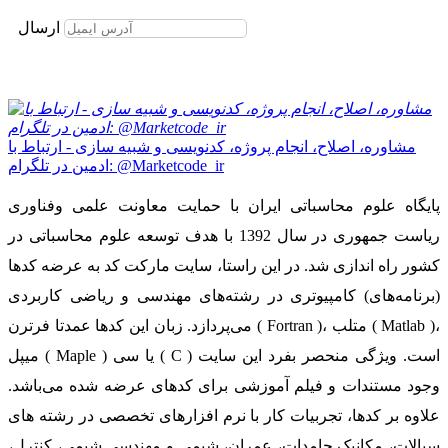
برای عضویت در خبرنامه ایمیل خود را وارد نمایید
ارسال
مشاوره، اصلاح، انجام پروژه، کدنویسی و شبیه سازی - ارتباط با
ادمین در تلگرام: @Marketcode_ir
پایگاه علوم محاسباتی ایران با حمایت معاونت علمی وفناوری
ریاست جمهوری در سال 1392 با هدف توسعه علوم محاسباتی در
کشور راه اندازی شد. در این راستا، سایت مارکت کد به عرضه کدها
(برنامه‌های) کامپیوتری در رشته‌های مهندسی و ریاضی کاربردی
می‌پردازد. زبان این کدها عمدتا فرترن ( Fortran )، متلب ( Matlab )،
میپل ( Maple ) یا سی ( C ) است. ویژگی منحصر بفرد این سایت
وجود مستندات و فیلم آموزشی برای کدهای عرضه شده می‌باشد.
علاوه بر کدها، تجربیات کار با نرم افزارهای تخصصی در رشته های
سیالات، مکانیک جامدات، عمران، شیمی و مهندسی شیمی، کنترل،