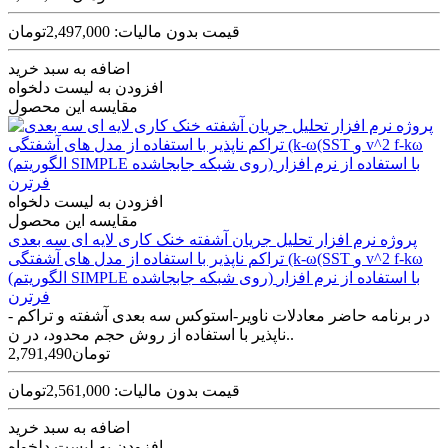
قیمت بدون مالیات: 2,497,000تومان
اضافه به سبد خرید
افزودن به لیست دلخواه
مقایسه این محصول
افزودن به لیست دلخواه
مقایسه این محصول
پروژه نرم افزار تحلیل جریان آشفته خنک کاری لایه ای سه بعدی
تراکم ناپذیر با استفاده از مدل های آشفتگی (k-ω(SST و v^2 f-kω
(الگوریتم SIMPLE روی شبکه جابجاشده) با استفاده از نرم افزار
فرترن
در برنامه حاضر معادلات ناویر-استوکس سه­ بعدی آشفته و تراکم ­
ناپذیر با استفاده از روش حجم محدود، در ن..
2,791,490تومان
قیمت بدون مالیات: 2,561,000تومان
اضافه به سبد خرید
افزودن به لیست دلخواه