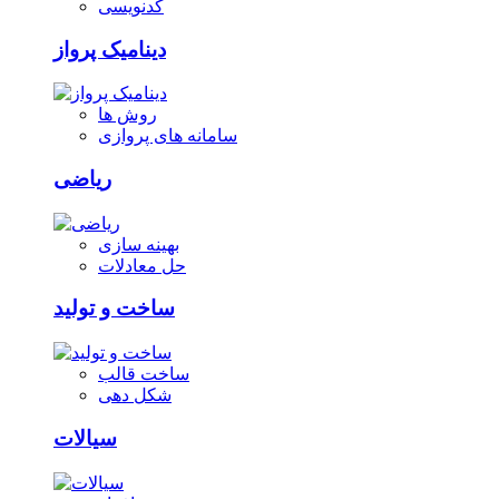
کدنویسی
دینامیک پرواز
روش ها
سامانه های پروازی
ریاضی
بهینه سازی
حل معادلات
ساخت و تولید
ساخت قالب
شکل دهی
سیالات