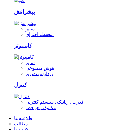
پیشرانش
سایر
محفظه احتراق
کامپیوتر
سایر
هوش مصنوعی
پردازش تصویر
کنترل
قدرت , رباتیک , سیستم کنترلی
مکانیک , هوافضا
+
+
اطلاعیه ها
+
مطالب
کتاب ها