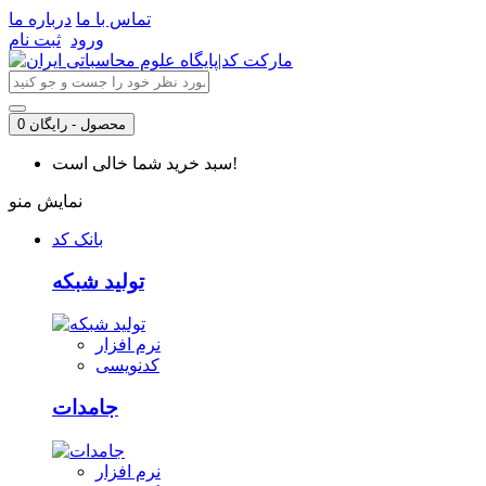
تماس با ما
درباره ما
ورود
ثبت نام
0 محصول - رایگان
سبد خرید شما خالی است!
نمایش منو
بانک کد
تولید شبکه
نرم افزار
کدنویسی
جامدات
نرم افزار