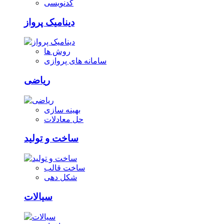
کدنویسی
دینامیک پرواز
روش ها
سامانه های پروازی
ریاضی
بهینه سازی
حل معادلات
ساخت و تولید
ساخت قالب
شکل دهی
سیالات