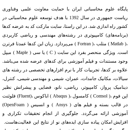
پایگاه علوم محاسباتی ایران با حمایت معاونت علمی وفناوری
ریاست جمهوری در سال 1392 با هدف توسعه علوم محاسباتی در
کشور راه اندازی شد. در این راستا، سایت مارکت کد به عرضه کدها
(برنامه‌های) کامپیوتری در رشته‌های مهندسی و ریاضی کاربردی
می‌پردازد. زبان این کدها عمدتا فرترن ( Fortran )، متلب ( Matlab )،
میپل ( Maple ) یا سی ( C ) است. ویژگی منحصر بفرد این سایت
وجود مستندات و فیلم آموزشی برای کدهای عرضه شده می‌باشد.
علاوه بر کدها، تجربیات کار با نرم افزارهای تخصصی در رشته های
سیالات، مکانیک جامدات، عمران، شیمی و مهندسی شیمی، کنترل،
دینامیک پرواز، کامپیوتر، ریاضی، نانو، فضایی و پیشرانش نظیر
فلوئنت (Fluent)، اباکوس ( Abaqus )، کامسول ( Comsol )، اپن فوم
(OpenFoam ) و انسیس ( Ansys ) در قالب بسته‌ و فیلم های
آموزشی ارائه می‌گردد. جلوگیری از انجام تحقیقات تکراری و
افزایش امکان پیاده سازی ایده‌های نو از نتایج این فعالیت‌هاست.