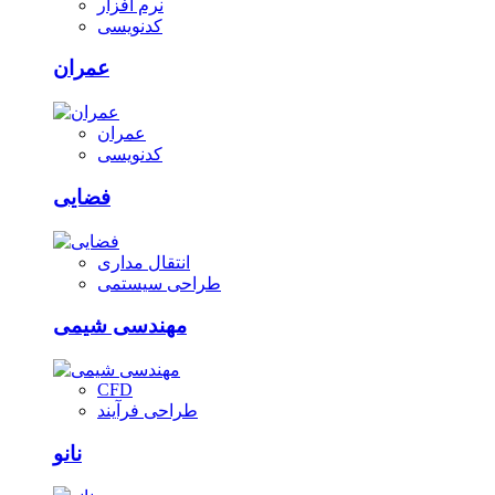
نرم افزار
کدنویسی
عمران
عمران
کدنویسی
فضایی
انتقال مداری
طراحی سیستمی
مهندسی شیمی
CFD
طراحی فرآیند
نانو