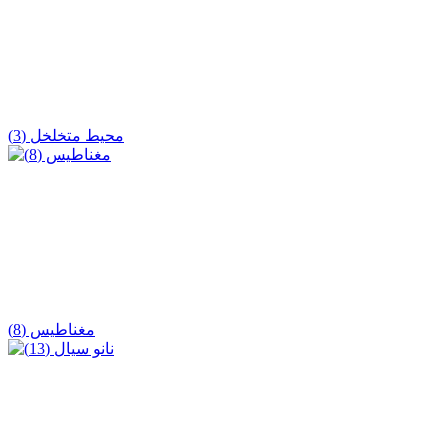
محیط متخلخل (3)
مغناطیس (8)