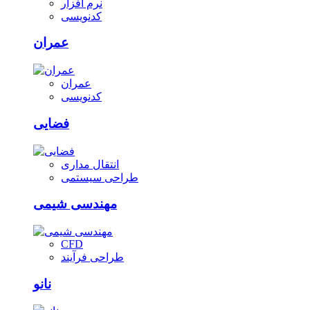
نرم افزار
کدنویسی
عمران
عمران
کدنویسی
فضایی
انتقال مداری
طراحی سیستمی
مهندسی شیمی
CFD
طراحی فرآیند
نانو