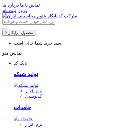
تماس با ما
درباره ما
ورود
ثبت نام
0 محصول - رایگان
سبد خرید شما خالی است!
نمایش منو
بانک کد
تولید شبکه
نرم افزار
کدنویسی
جامدات
نرم افزار