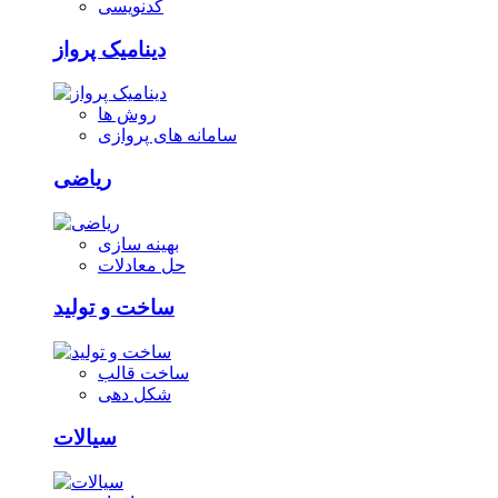
کدنویسی
دینامیک پرواز
روش ها
سامانه های پروازی
ریاضی
بهینه سازی
حل معادلات
ساخت و تولید
ساخت قالب
شکل دهی
سیالات