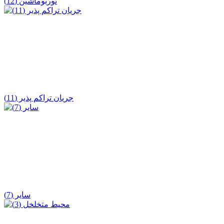
توربوماشین (12)
جریان تراکم‌ پذیر (11)
سایر (7)