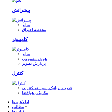
پیشرانش
سایر
محفظه احتراق
کامپیوتر
سایر
هوش مصنوعی
پردازش تصویر
کنترل
قدرت , رباتیک , سیستم کنترلی
مکانیک , هوافضا
+
+
اطلاعیه ها
+
مطالب
کتاب ها