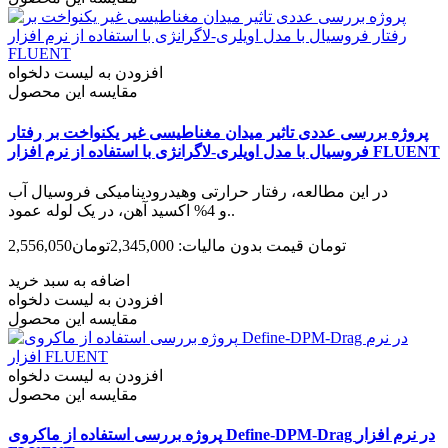
افزودن به لیست دلخواه
مقایسه این محصول
پروژه بررسی عددی تاثیر میدان مغناطیسی غیر یکنواخت بر رفتار
فروسیال با مدل اویلری-لاگرانژی با استفاده از نرم افزار FLUENT
در این مطالعه، رفتار حرارتی وهیدرودینامیکی فروسیال آب
و 4% اکسید آهن، در یک لوله عمود..
2,556,050تومان
قیمت بدون مالیات: 2,345,000تومان
اضافه به سبد خرید
افزودن به لیست دلخواه
مقایسه این محصول
افزودن به لیست دلخواه
مقایسه این محصول
پروژه بررسی استفاده از ماکروی Define-DPM-Drag در نرم افزار