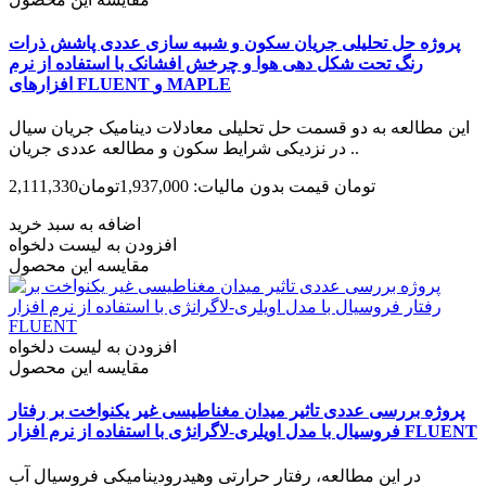
پروژه حل تحلیلی جریان سکون و شبیه سازی عددی پاشش ذرات
رنگ تحت شکل دهی هوا و چرخش افشانک با استفاده از نرم
افزارهای FLUENT و MAPLE
این مطالعه به دو قسمت حل تحلیلی معادلات دینامیک جریان سیال
در نزدیکی شرایط سکون و مطالعه عددی جریان ..
2,111,330تومان
قیمت بدون مالیات: 1,937,000تومان
اضافه به سبد خرید
افزودن به لیست دلخواه
مقایسه این محصول
افزودن به لیست دلخواه
مقایسه این محصول
پروژه بررسی عددی تاثیر میدان مغناطیسی غیر یکنواخت بر رفتار
فروسیال با مدل اویلری-لاگرانژی با استفاده از نرم افزار FLUENT
در این مطالعه، رفتار حرارتی وهیدرودینامیکی فروسیال آب