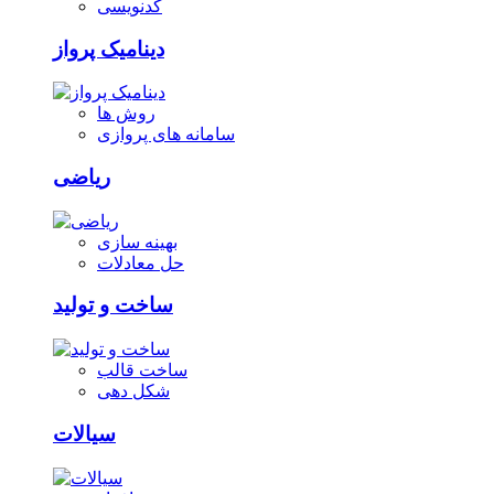
کدنویسی
دینامیک پرواز
روش ها
سامانه های پروازی
ریاضی
بهینه سازی
حل معادلات
ساخت و تولید
ساخت قالب
شکل دهی
سیالات