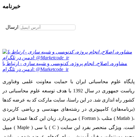
خبرنامه
برای عضویت در خبرنامه ایمیل خود را وارد نمایید
ارسال
مشاوره، اصلاح، انجام پروژه، کدنویسی و شبیه سازی - ارتباط با
ادمین در تلگرام: @Marketcode_ir
پایگاه علوم محاسباتی ایران با حمایت معاونت علمی وفناوری
ریاست جمهوری در سال 1392 با هدف توسعه علوم محاسباتی در
کشور راه اندازی شد. در این راستا، سایت مارکت کد به عرضه کدها
(برنامه‌های) کامپیوتری در رشته‌های مهندسی و ریاضی کاربردی
می‌پردازد. زبان این کدها عمدتا فرترن ( Fortran )، متلب ( Matlab )،
میپل ( Maple ) یا سی ( C ) است. ویژگی منحصر بفرد این سایت
وجود مستندات و فیلم آموزشی برای کدهای عرضه شده می‌باشد.