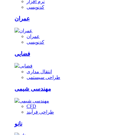
نرم افزار
کدنویسی
عمران
عمران
کدنویسی
فضایی
انتقال مداری
طراحی سیستمی
مهندسی شیمی
CFD
طراحی فرآیند
نانو