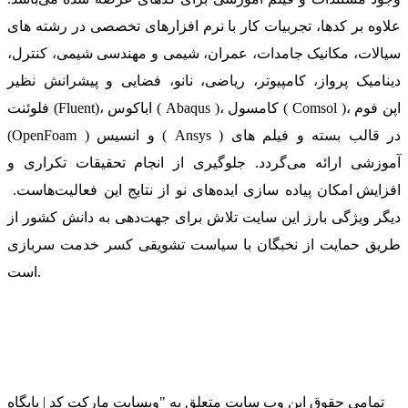
علاوه بر کدها، تجربیات کار با نرم افزارهای تخصصی در رشته های
سیالات، مکانیک جامدات، عمران، شیمی و مهندسی شیمی، کنترل،
دینامیک پرواز، کامپیوتر، ریاضی، نانو، فضایی و پیشرانش نظیر
فلوئنت (Fluent)، اباکوس ( Abaqus )، کامسول ( Comsol )، اپن فوم
(OpenFoam ) و انسیس ( Ansys ) در قالب بسته‌ و فیلم های
آموزشی ارائه می‌گردد. جلوگیری از انجام تحقیقات تکراری و
افزایش امکان پیاده سازی ایده‌های نو از نتایج این فعالیت‌هاست.
دیگر ویژگی بارز این سایت تلاش برای جهت‌دهی به دانش کشور از
طریق حمایت از نخبگان با سیاست تشویقی کسر خدمت سربازی
است.
تمامی حقوق این وب سایت متعلق به "وبسایت مارکت کد | پایگاه