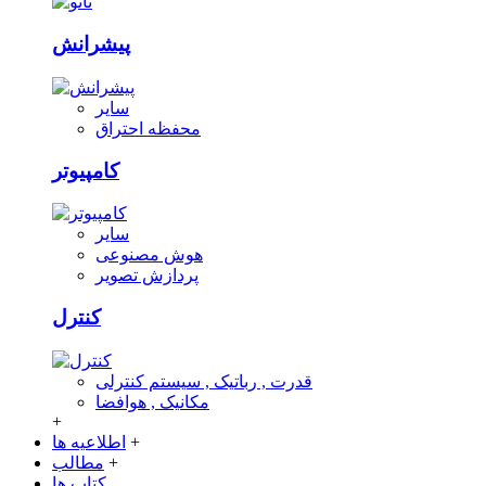
پیشرانش
سایر
محفظه احتراق
کامپیوتر
سایر
هوش مصنوعی
پردازش تصویر
کنترل
قدرت , رباتیک , سیستم کنترلی
مکانیک , هوافضا
+
+
اطلاعیه ها
+
مطالب
کتاب ها