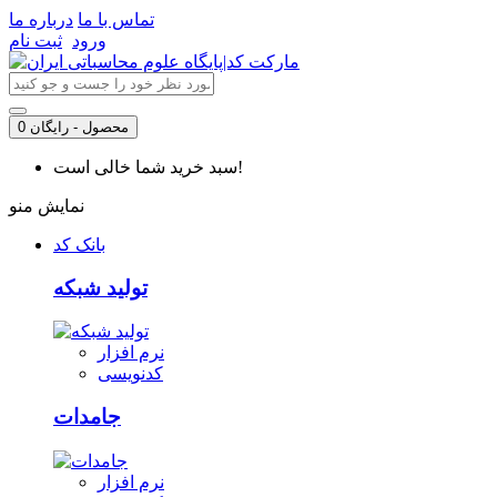
تماس با ما
درباره ما
ورود
ثبت نام
0 محصول - رایگان
سبد خرید شما خالی است!
نمایش منو
بانک کد
تولید شبکه
نرم افزار
کدنویسی
جامدات
نرم افزار