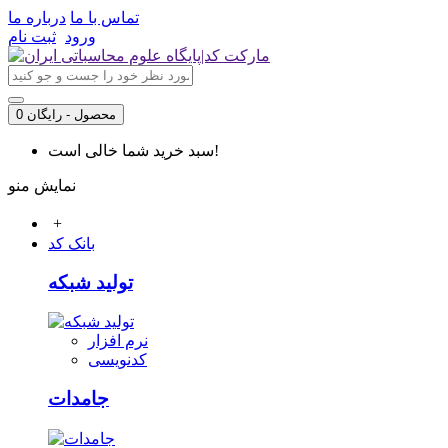
تماس با ما
درباره ما
ورود
ثبت نام
0 محصول - رایگان
سبد خرید شما خالی است!
نمایش منو
+
بانک کد
تولید شبکه
نرم افزار
کدنویسی
جامدات