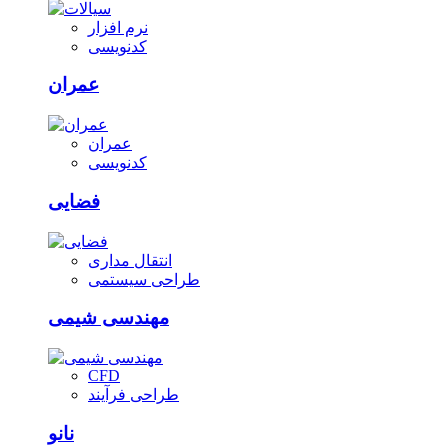
نرم افزار
کدنویسی
عمران
عمران
کدنویسی
فضایی
انتقال مداری
طراحی سیستمی
مهندسی شیمی
CFD
طراحی فرآیند
نانو