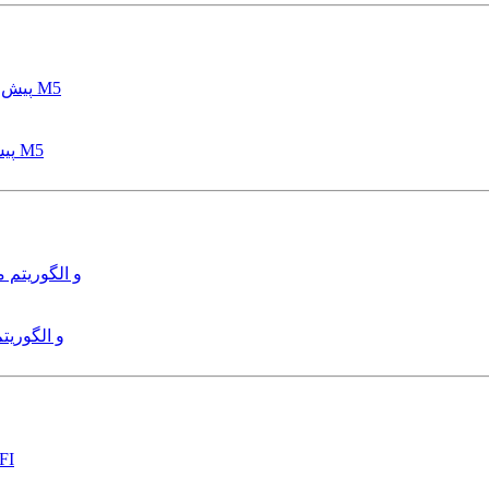
پیش بینی عمق آبشستگی پایه پل با استفاده از مدل درختی قواعد M5
هدایت و کنترل ربات زیرآب