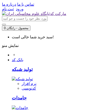
تماس با ما
درباره ما
ورود
ثبت نام
0 محصول - رایگان
سبد خرید شما خالی است!
نمایش منو
+
بانک کد
تولید شبکه
نرم افزار
کدنویسی
جامدات