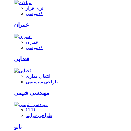
نرم افزار
کدنویسی
عمران
عمران
کدنویسی
فضایی
انتقال مداری
طراحی سیستمی
مهندسی شیمی
CFD
طراحی فرآیند
نانو