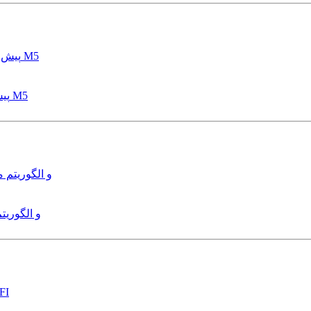
پیش بینی عمق آبشستگی پایه پل با استفاده از مدل درختی قواعد M5
هدایت و کنترل ربات زیرآب