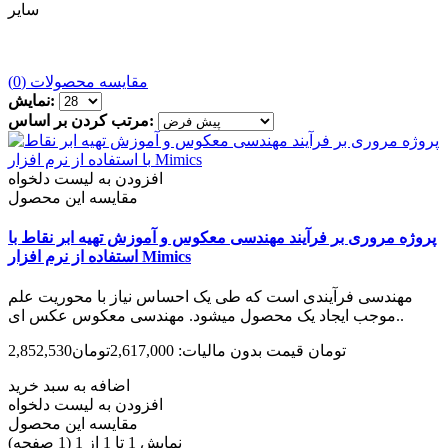
سایر
مقایسه محصولات (0)
نمایش:
مرتب کردن بر اساس:
افزودن به لیست دلخواه
مقایسه این محصول
پروژه مروری بر فرآیند مهندسی معکوس و آموزش تهیه ابر نقاط با
استفاده از نرم افزار Mimics
مهندسی فرآیندی است که طی یک احساس نیاز با محوریت علم
موجب ایجاد یک محصول می­شود. مهندسی معکوس عکس ای..
2,852,530تومان
قیمت بدون مالیات: 2,617,000تومان
اضافه به سبد خرید
افزودن به لیست دلخواه
مقایسه این محصول
نمایش 1 تا 1 از 1 (1 صفحه)