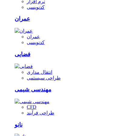
نرم افزار
کدنویسی
عمران
عمران
کدنویسی
فضایی
انتقال مداری
طراحی سیستمی
مهندسی شیمی
CFD
طراحی فرآیند
نانو