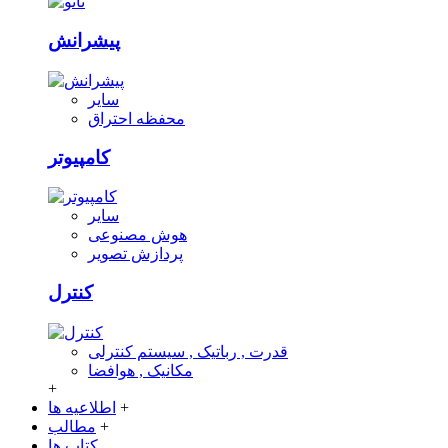
پیشرانش
سایر
محفظه احتراق
کامپیوتر
سایر
هوش مصنوعی
پردازش تصویر
کنترل
قدرت , رباتیک , سیستم کنترلی
مکانیک , هوافضا
+
+
اطلاعیه ها
+
مطالب
کتاب ها