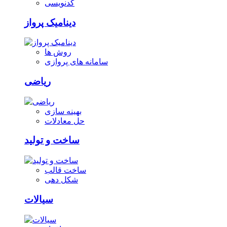
کدنویسی
دینامیک پرواز
روش ها
سامانه های پروازی
ریاضی
بهینه سازی
حل معادلات
ساخت و تولید
ساخت قالب
شکل دهی
سیالات