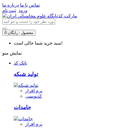
تماس با ما
درباره ما
ورود
ثبت نام
0 محصول - رایگان
سبد خرید شما خالی است!
نمایش منو
بانک کد
تولید شبکه
نرم افزار
کدنویسی
جامدات
نرم افزار