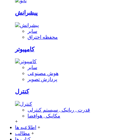
پیشرانش
سایر
محفظه احتراق
کامپیوتر
سایر
هوش مصنوعی
پردازش تصویر
کنترل
قدرت , رباتیک , سیستم کنترلی
مکانیک , هوافضا
+
+
اطلاعیه ها
+
مطالب
کتاب ها