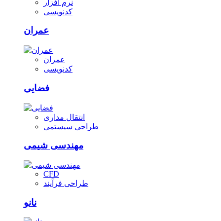
نرم افزار
کدنویسی
عمران
عمران
کدنویسی
فضایی
انتقال مداری
طراحی سیستمی
مهندسی شیمی
CFD
طراحی فرآیند
نانو