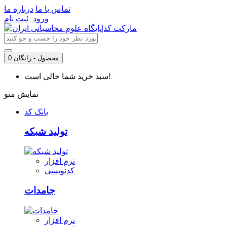
تماس با ما
درباره ما
ورود
ثبت نام
0 محصول - رایگان
سبد خرید شما خالی است!
نمایش منو
بانک کد
تولید شبکه
نرم افزار
کدنویسی
جامدات
نرم افزار