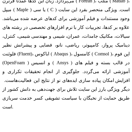
می‌پردازد. زبان این کدها عمدتا فرترن ( Fortran )، متلب ( Matlab )،
میپل ( Maple ) یا سی ( C ) است. ویژگی منحصر بفرد این سایت
وجود مستندات و فیلم آموزشی برای کدهای عرضه شده می‌باشد.
علاوه بر کدها، تجربیات کار با نرم افزارهای تخصصی در رشته های
سیالات، مکانیک جامدات، عمران، شیمی و مهندسی شیمی، کنترل،
دینامیک پرواز، کامپیوتر، ریاضی، نانو، فضایی و پیشرانش نظیر
فلوئنت (Fluent)، اباکوس ( Abaqus )، کامسول ( Comsol )، اپن فوم
(OpenFoam ) و انسیس ( Ansys ) در قالب بسته‌ و فیلم های
آموزشی ارائه می‌گردد. جلوگیری از انجام تحقیقات تکراری و
افزایش امکان پیاده سازی ایده‌های نو از نتایج این فعالیت‌هاست.
دیگر ویژگی بارز این سایت تلاش برای جهت‌دهی به دانش کشور از
طریق حمایت از نخبگان با سیاست تشویقی کسر خدمت سربازی
است.