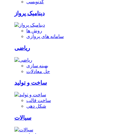
کدنویسی
دینامیک پرواز
روش ها
سامانه های پروازی
ریاضی
بهینه سازی
حل معادلات
ساخت و تولید
ساخت قالب
شکل دهی
سیالات