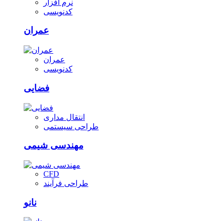
نرم افزار
کدنویسی
عمران
عمران
کدنویسی
فضایی
انتقال مداری
طراحی سیستمی
مهندسی شیمی
CFD
طراحی فرآیند
نانو