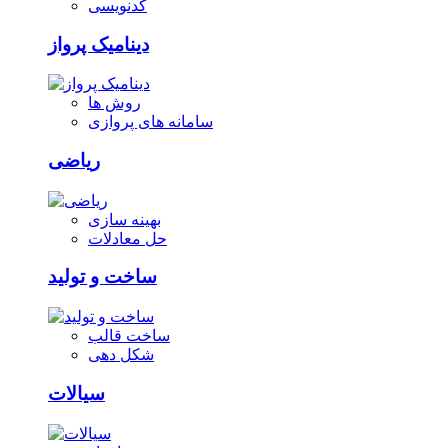
کدنویسی
دینامیک پرواز
روش ها
سامانه های پروازی
ریاضی
بهینه سازی
حل معادلات
ساخت و تولید
ساخت قالب
شکل دهی
سیالات