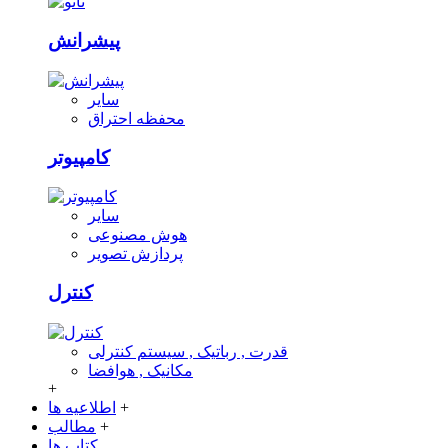
پیشرانش
سایر
محفظه احتراق
کامپیوتر
سایر
هوش مصنوعی
پردازش تصویر
کنترل
قدرت , رباتیک , سیستم کنترلی
مکانیک , هوافضا
+
+
اطلاعیه ها
+
مطالب
کتاب ها