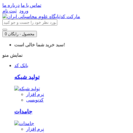
تماس با ما
درباره ما
ورود
ثبت نام
0 محصول - رایگان
سبد خرید شما خالی است!
نمایش منو
بانک کد
تولید شبکه
نرم افزار
کدنویسی
جامدات
نرم افزار