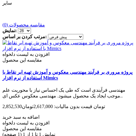
سایر
مقایسه محصولات (0)
نمایش:
مرتب کردن بر اساس:
افزودن به لیست دلخواه
مقایسه این محصول
پروژه مروری بر فرآیند مهندسی معکوس و آموزش تهیه ابر نقاط با
استفاده از نرم افزار Mimics
مهندسی فرآیندی است که طی یک احساس نیاز با محوریت علم
موجب ایجاد یک محصول می­شود. مهندسی معکوس عکس ای..
2,852,530تومان
قیمت بدون مالیات: 2,617,000تومان
اضافه به سبد خرید
افزودن به لیست دلخواه
مقایسه این محصول
نمایش 1 تا 1 از 1 (1 صفحه)