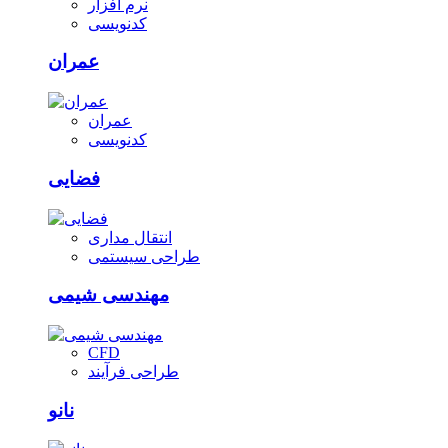
نرم افزار
کدنویسی
عمران
عمران
کدنویسی
فضایی
انتقال مداری
طراحی سیستمی
مهندسی شیمی
CFD
طراحی فرآیند
نانو