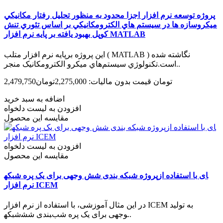
پروژه توسعه نرم افزار اجزا محدود به منظور تحليل رفتار مکانيکي
ميکروسازه ها در سيستم هاي الکترومکانيکي بر اساس تئوري تنش
کوپل بهبود يافته بر پایه نرم افزار MATLAB
این پروژه برپایه نرم افزار متلب ( MATLAB ) نگاشته شده
است.تکنولوژي سيستم‌هاي میکرو الکترومکانيک منجر..
2,479,750تومان
قیمت بدون مالیات: 2,275,000تومان
اضافه به سبد خرید
افزودن به لیست دلخواه
مقایسه این محصول
افزودن به لیست دلخواه
مقایسه این محصول
پروژه شبکه بندی شش وجهی برای یک پره شبکه‎ای با استفاده از
نرم افزار ICEM
در این مثال آموزشی، با استفاده از نرم افزار ICEM به تولید
شبکه‎بندی شش‎وجهی برای یک پره شب..