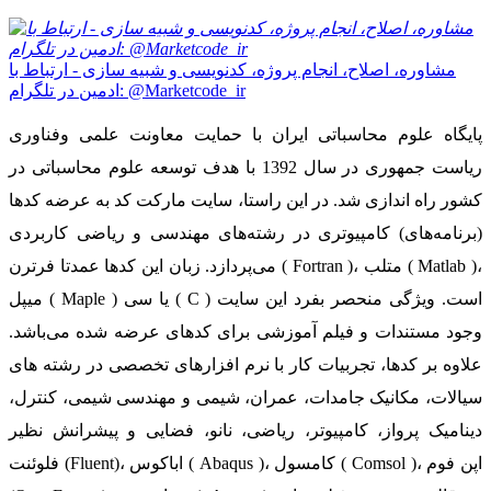
مشاوره، اصلاح، انجام پروژه، کدنویسی و شبیه سازی - ارتباط با
ادمین در تلگرام: @Marketcode_ir
پایگاه علوم محاسباتی ایران با حمایت معاونت علمی وفناوری
ریاست جمهوری در سال 1392 با هدف توسعه علوم محاسباتی در
کشور راه اندازی شد. در این راستا، سایت مارکت کد به عرضه کدها
(برنامه‌های) کامپیوتری در رشته‌های مهندسی و ریاضی کاربردی
می‌پردازد. زبان این کدها عمدتا فرترن ( Fortran )، متلب ( Matlab )،
میپل ( Maple ) یا سی ( C ) است. ویژگی منحصر بفرد این سایت
وجود مستندات و فیلم آموزشی برای کدهای عرضه شده می‌باشد.
علاوه بر کدها، تجربیات کار با نرم افزارهای تخصصی در رشته های
سیالات، مکانیک جامدات، عمران، شیمی و مهندسی شیمی، کنترل،
دینامیک پرواز، کامپیوتر، ریاضی، نانو، فضایی و پیشرانش نظیر
فلوئنت (Fluent)، اباکوس ( Abaqus )، کامسول ( Comsol )، اپن فوم