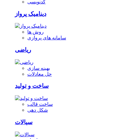
کدنویسی
دینامیک پرواز
روش ها
سامانه های پروازی
ریاضی
بهینه سازی
حل معادلات
ساخت و تولید
ساخت قالب
شکل دهی
سیالات