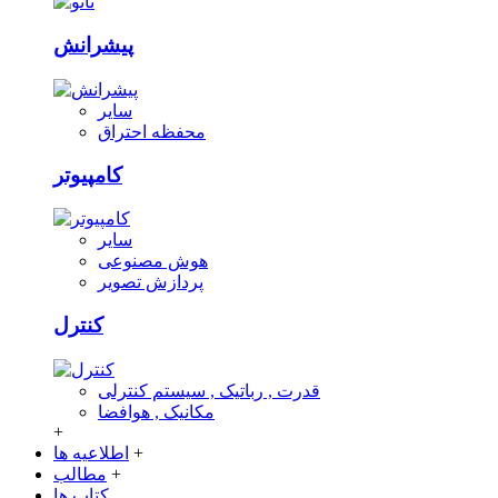
پیشرانش
سایر
محفظه احتراق
کامپیوتر
سایر
هوش مصنوعی
پردازش تصویر
کنترل
قدرت , رباتیک , سیستم کنترلی
مکانیک , هوافضا
+
+
اطلاعیه ها
+
مطالب
کتاب ها