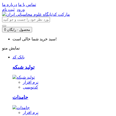
تماس با ما
درباره ما
ورود
ثبت نام
0 محصول - رایگان
سبد خرید شما خالی است!
نمایش منو
بانک کد
تولید شبکه
نرم افزار
کدنویسی
جامدات
نرم افزار