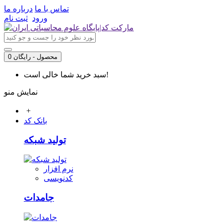
تماس با ما
درباره ما
ورود
ثبت نام
0 محصول - رایگان
سبد خرید شما خالی است!
نمایش منو
+
بانک کد
تولید شبکه
نرم افزار
کدنویسی
جامدات