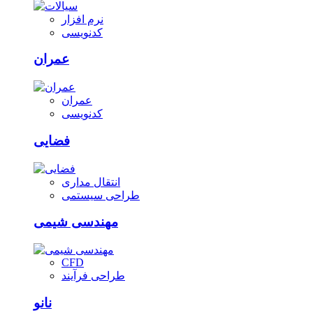
نرم افزار
کدنویسی
عمران
عمران
کدنویسی
فضایی
انتقال مداری
طراحی سیستمی
مهندسی شیمی
CFD
طراحی فرآیند
نانو