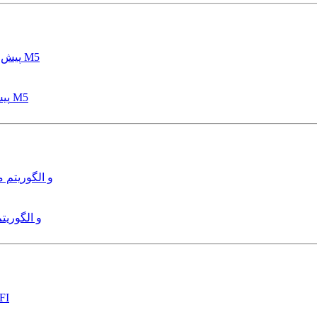
پیش بینی عمق آبشستگی پایه پل با استفاده از مدل درختی قواعد M5
هدایت و کنترل ربات زیرآب