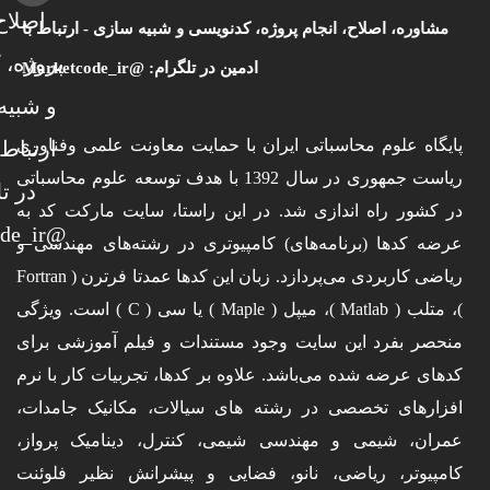
مشاوره، اصلاح، انجام پروژه، کدنویسی و شبیه سازی - ارتباط با
ادمین در تلگرام: @Marketcode_ir
پایگاه علوم محاسباتی ایران با حمایت معاونت علمی وفناوری
ریاست جمهوری در سال 1392 با هدف توسعه علوم محاسباتی
در کشور راه اندازی شد. در این راستا، سایت مارکت کد به
عرضه کدها (برنامه‌های) کامپیوتری در رشته‌های مهندسی و
ریاضی کاربردی می‌پردازد. زبان این کدها عمدتا فرترن ( Fortran
)، متلب ( Matlab )، میپل ( Maple ) یا سی ( C ) است. ویژگی
منحصر بفرد این سایت وجود مستندات و فیلم آموزشی برای
کدهای عرضه شده می‌باشد. علاوه بر کدها، تجربیات کار با نرم
افزارهای تخصصی در رشته های سیالات، مکانیک جامدات،
عمران، شیمی و مهندسی شیمی، کنترل، دینامیک پرواز،
کامپیوتر، ریاضی، نانو، فضایی و پیشرانش نظیر فلوئنت