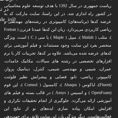
ریاست جمهوری در سال 1392 با هدف توسعه علوم محاسباتی
در کشور راه اندازی شد. در این راستا، سایت مارکت کد به
عرضه کدها (برنامه‌های) کامپیوتری در رشته‌های مهندسی و
ریاضی کاربردی می‌پردازد. زبان این کدها عمدتا فرترن ( Fortran
)، متلب ( Matlab )، میپل ( Maple ) یا سی ( C ) است. ویژگی
منحصر بفرد این سایت وجود مستندات و فیلم آموزشی برای
کدهای عرضه شده می‌باشد. علاوه بر کدها، تجربیات کار با نرم
افزارهای تخصصی در رشته های سیالات، مکانیک جامدات،
عمران، شیمی و مهندسی شیمی، کنترل، دینامیک پرواز،
کامپیوتر، ریاضی، نانو، فضایی و پیشرانش نظیر فلوئنت
(Fluent)، اباکوس ( Abaqus )، کامسول ( Comsol )، اپن فوم
(OpenFoam ) و انسیس ( Ansys ) در قالب بسته‌ و فیلم های
آموزشی ارائه می‌گردد. جلوگیری از انجام تحقیقات تکراری و
افزایش امکان پیاده سازی ایده‌های نو از نتایج این
فعالیت‌هاست. دیگر ویژگی بارز این سایت تلاش برای جهت‌دهی