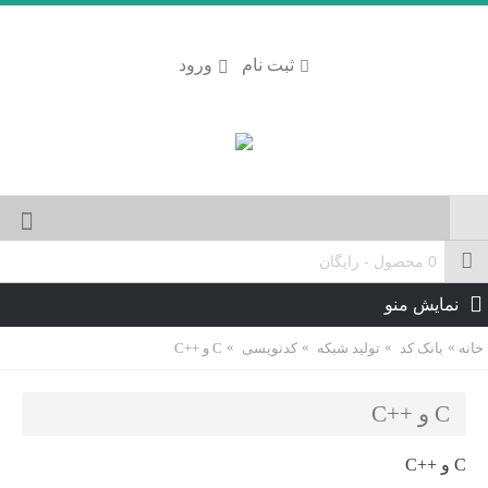
ثبت نام
ورود
0 محصول - رایگان
نمایش منو
خانه
بانک کد
تولید شبکه
کدنویسی
C و ++C
C و ++C
C و ++C