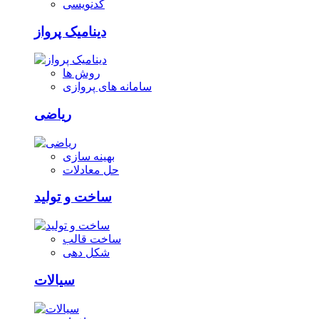
کدنویسی
دینامیک پرواز
روش ها
سامانه های پروازی
ریاضی
بهینه سازی
حل معادلات
ساخت و تولید
ساخت قالب
شکل دهی
سیالات