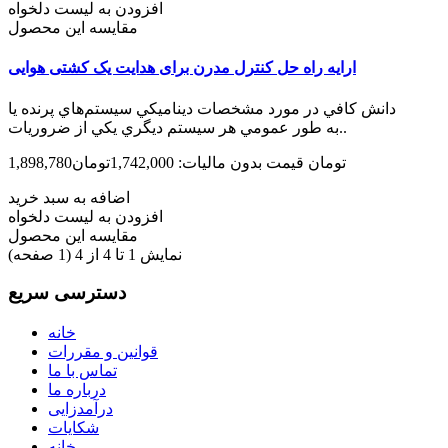
افزودن به لیست دلخواه
مقایسه این محصول
ارایه راه حل کنترل مدرن برای هدایت یک کشتی هوایی
دانش كافي در مورد مشخصات ديناميكي سيستم‌هاي پرنده يا
به طور عمومي هر سيستم ديگري يكي از ضروريات..
1,898,780تومان
قیمت بدون مالیات: 1,742,000تومان
اضافه به سبد خرید
افزودن به لیست دلخواه
مقایسه این محصول
نمایش 1 تا 4 از 4 (1 صفحه)
دسترسی سریع
خانه
قوانین و مقررات
تماس با ما
درباره ما
درآمدزایی
شکایات
خانه