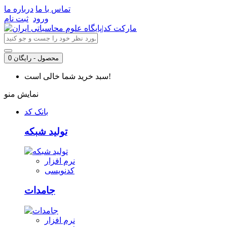
تماس با ما
درباره ما
ورود
ثبت نام
0 محصول - رایگان
سبد خرید شما خالی است!
نمایش منو
بانک کد
تولید شبکه
نرم افزار
کدنویسی
جامدات
نرم افزار