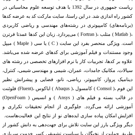
ریاست جمهوری در سال 1392 با هدف توسعه علوم محاسباتی در
کشور راه اندازی شد. در این راستا، سایت مارکت کد به عرضه کدها
(برنامه‌های) کامپیوتری در رشته‌های مهندسی و ریاضی کاربردی
می‌پردازد. زبان این کدها عمدتا فرترن ( Fortran )، متلب ( Matlab )،
میپل ( Maple ) یا سی ( C ) است. ویژگی منحصر بفرد این سایت
وجود مستندات و فیلم آموزشی برای کدهای عرضه شده می‌باشد.
علاوه بر کدها، تجربیات کار با نرم افزارهای تخصصی در رشته های
سیالات، مکانیک جامدات، عمران، شیمی و مهندسی شیمی، کنترل،
دینامیک پرواز، کامپیوتر، ریاضی، نانو، فضایی و پیشرانش نظیر
فلوئنت (Fluent)، اباکوس ( Abaqus )، کامسول ( Comsol )، اپن فوم
(OpenFoam ) و انسیس ( Ansys ) در قالب بسته‌ و فیلم های
آموزشی ارائه می‌گردد. جلوگیری از انجام تحقیقات تکراری و
افزایش امکان پیاده سازی ایده‌های نو از نتایج این فعالیت‌هاست.
دیگر ویژگی بارز این سایت تلاش برای جهت‌دهی به دانش کشور از
طریق حمایت از نخبگان با سیاست تشویقی کسر خدمت سربازی