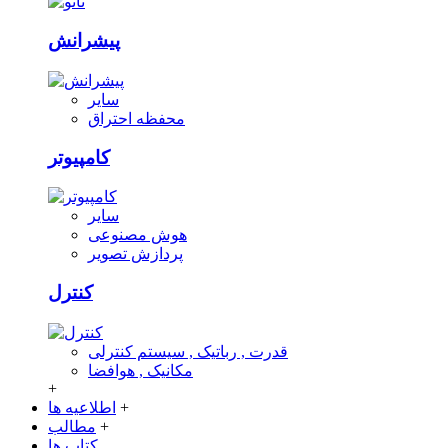
پیشرانش
سایر
محفظه احتراق
کامپیوتر
سایر
هوش مصنوعی
پردازش تصویر
کنترل
قدرت , رباتیک , سیستم کنترلی
مکانیک , هوافضا
+
+
اطلاعیه ها
+
مطالب
کتاب ها