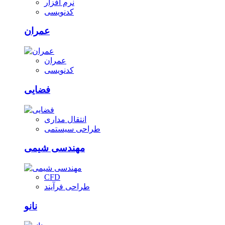
نرم افزار
کدنویسی
عمران
عمران
کدنویسی
فضایی
انتقال مداری
طراحی سیستمی
مهندسی شیمی
CFD
طراحی فرآیند
نانو