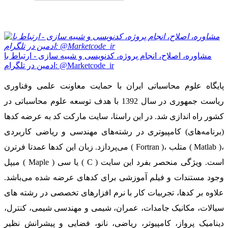
مشاوره، اصلاح، انجام پروژه، کدنویسی و شبیه سازی - ارتباط با
ادمین در تلگرام: @Marketcode_ir
پایگاه علوم محاسباتی ایران با حمایت معاونت علمی وفناوری
ریاست جمهوری در سال 1392 با هدف توسعه علوم محاسباتی در
کشور راه اندازی شد. در این راستا، سایت مارکت کد به عرضه کدها
(برنامه‌های) کامپیوتری در رشته‌های مهندسی و ریاضی کاربردی
می‌پردازد. زبان این کدها عمدتا فرترن ( Fortran )، متلب ( Matlab )،
میپل ( Maple ) یا سی ( C ) است. ویژگی منحصر بفرد این سایت
وجود مستندات و فیلم آموزشی برای کدهای عرضه شده می‌باشد.
علاوه بر کدها، تجربیات کار با نرم افزارهای تخصصی در رشته های
سیالات، مکانیک جامدات، عمران، شیمی و مهندسی شیمی، کنترل،
دینامیک پرواز، کامپیوتر، ریاضی، نانو، فضایی و پیشرانش نظیر