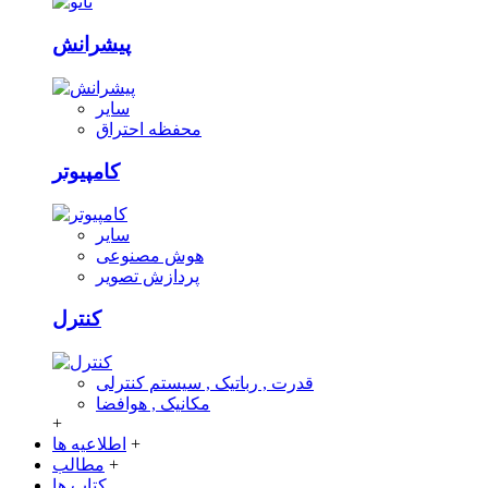
پیشرانش
سایر
محفظه احتراق
کامپیوتر
سایر
هوش مصنوعی
پردازش تصویر
کنترل
قدرت , رباتیک , سیستم کنترلی
مکانیک , هوافضا
+
+
اطلاعیه ها
+
مطالب
کتاب ها