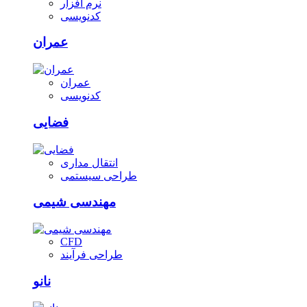
نرم افزار
کدنویسی
عمران
عمران
کدنویسی
فضایی
انتقال مداری
طراحی سیستمی
مهندسی شیمی
CFD
طراحی فرآیند
نانو