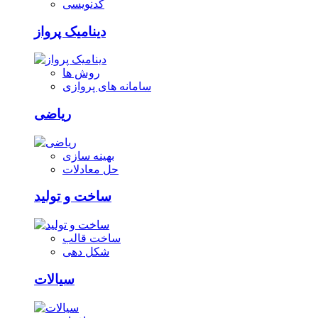
کدنویسی
دینامیک پرواز
روش ها
سامانه های پروازی
ریاضی
بهینه سازی
حل معادلات
ساخت و تولید
ساخت قالب
شکل دهی
سیالات