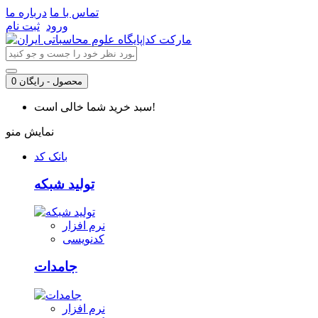
تماس با ما
درباره ما
ورود
ثبت نام
0 محصول - رایگان
سبد خرید شما خالی است!
نمایش منو
بانک کد
تولید شبکه
نرم افزار
کدنویسی
جامدات
نرم افزار