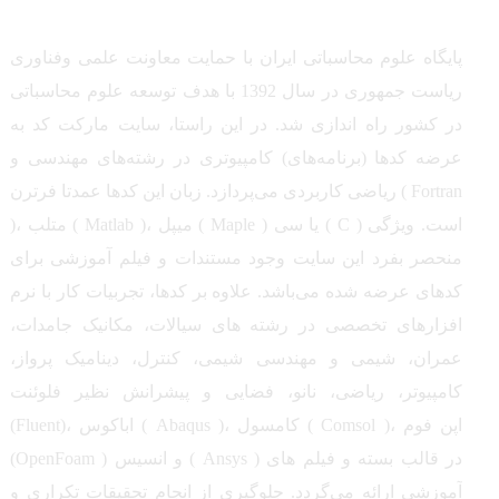
پایگاه علوم محاسباتی ایران با حمایت معاونت علمی وفناوری
ریاست جمهوری در سال 1392 با هدف توسعه علوم محاسباتی
در کشور راه اندازی شد. در این راستا، سایت مارکت کد به
عرضه کدها (برنامه‌های) کامپیوتری در رشته‌های مهندسی و
ریاضی کاربردی می‌پردازد. زبان این کدها عمدتا فرترن ( Fortran
)، متلب ( Matlab )، میپل ( Maple ) یا سی ( C ) است. ویژگی
منحصر بفرد این سایت وجود مستندات و فیلم آموزشی برای
کدهای عرضه شده می‌باشد. علاوه بر کدها، تجربیات کار با نرم
افزارهای تخصصی در رشته های سیالات، مکانیک جامدات،
عمران، شیمی و مهندسی شیمی، کنترل، دینامیک پرواز،
کامپیوتر، ریاضی، نانو، فضایی و پیشرانش نظیر فلوئنت
(Fluent)، اباکوس ( Abaqus )، کامسول ( Comsol )، اپن فوم
(OpenFoam ) و انسیس ( Ansys ) در قالب بسته‌ و فیلم های
آموزشی ارائه می‌گردد. جلوگیری از انجام تحقیقات تکراری و