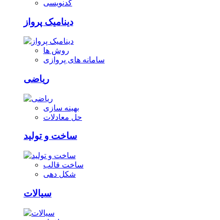
کدنویسی
دینامیک پرواز
روش ها
سامانه های پروازی
ریاضی
بهینه سازی
حل معادلات
ساخت و تولید
ساخت قالب
شکل دهی
سیالات