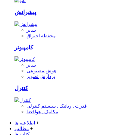
پیشرانش
سایر
محفظه احتراق
کامپیوتر
سایر
هوش مصنوعی
پردازش تصویر
کنترل
قدرت , رباتیک , سیستم کنترلی
مکانیک , هوافضا
+
+
اطلاعیه ها
+
مطالب
کتاب ها