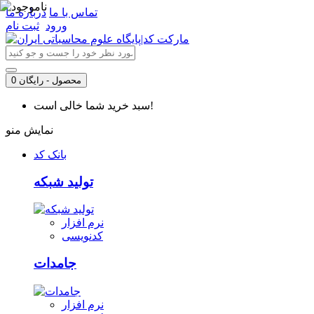
تماس با ما
درباره ما
ورود
ثبت نام
0 محصول - رایگان
سبد خرید شما خالی است!
نمایش منو
بانک کد
تولید شبکه
نرم افزار
کدنویسی
جامدات
نرم افزار