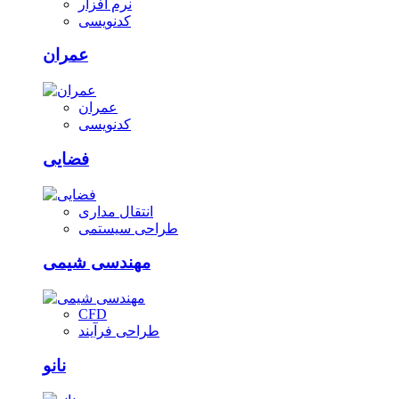
نرم افزار
کدنویسی
عمران
عمران
کدنویسی
فضایی
انتقال مداری
طراحی سیستمی
مهندسی شیمی
CFD
طراحی فرآیند
نانو