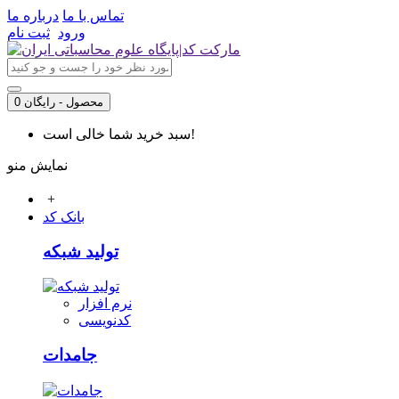
تماس با ما
درباره ما
ورود
ثبت نام
0 محصول - رایگان
سبد خرید شما خالی است!
نمایش منو
+
بانک کد
تولید شبکه
نرم افزار
کدنویسی
جامدات