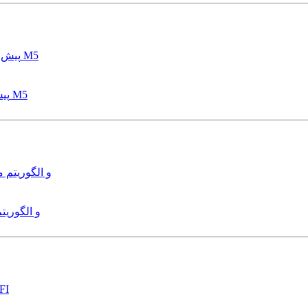
پیش بینی عمق آبشستگی پایه پل با استفاده از مدل درختی قواعد M5
هدایت و کنترل ربات زیرآب