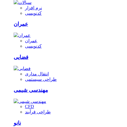
نرم افزار
کدنویسی
عمران
عمران
کدنویسی
فضایی
انتقال مداری
طراحی سیستمی
مهندسی شیمی
CFD
طراحی فرآیند
نانو