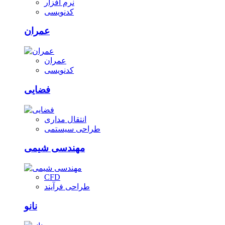
نرم افزار
کدنویسی
عمران
عمران
کدنویسی
فضایی
انتقال مداری
طراحی سیستمی
مهندسی شیمی
CFD
طراحی فرآیند
نانو