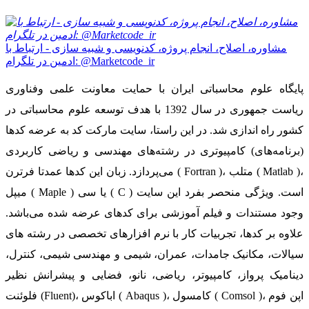
مشاوره، اصلاح، انجام پروژه، کدنویسی و شبیه سازی - ارتباط با
ادمین در تلگرام: @Marketcode_ir
پایگاه علوم محاسباتی ایران با حمایت معاونت علمی وفناوری
ریاست جمهوری در سال 1392 با هدف توسعه علوم محاسباتی در
کشور راه اندازی شد. در این راستا، سایت مارکت کد به عرضه کدها
(برنامه‌های) کامپیوتری در رشته‌های مهندسی و ریاضی کاربردی
می‌پردازد. زبان این کدها عمدتا فرترن ( Fortran )، متلب ( Matlab )،
میپل ( Maple ) یا سی ( C ) است. ویژگی منحصر بفرد این سایت
وجود مستندات و فیلم آموزشی برای کدهای عرضه شده می‌باشد.
علاوه بر کدها، تجربیات کار با نرم افزارهای تخصصی در رشته های
سیالات، مکانیک جامدات، عمران، شیمی و مهندسی شیمی، کنترل،
دینامیک پرواز، کامپیوتر، ریاضی، نانو، فضایی و پیشرانش نظیر
فلوئنت (Fluent)، اباکوس ( Abaqus )، کامسول ( Comsol )، اپن فوم