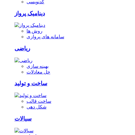
کدنویسی
دینامیک پرواز
روش ها
سامانه های پروازی
ریاضی
بهینه سازی
حل معادلات
ساخت و تولید
ساخت قالب
شکل دهی
سیالات