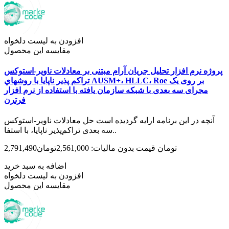
افزودن به لیست دلخواه
مقایسه این محصول
پروژه نرم افزار تحلیل جریان آرام مبتنی بر معادلات ناویر-استوکس
تراکم پذیر ناپایا با روشهاي AUSM+، HLLC، Roe بر روی یک
مجرای سه بعدی با شبکه سازمان یافته با استفاده از نرم افزار
فرترن
آنچه در این برنامه ارایه گردیده است حل معادلات ناویر-استوکس
سه بعدی تراکم‌پذیر ناپایا، با استفا..
2,791,490تومان
قیمت بدون مالیات: 2,561,000تومان
اضافه به سبد خرید
افزودن به لیست دلخواه
مقایسه این محصول