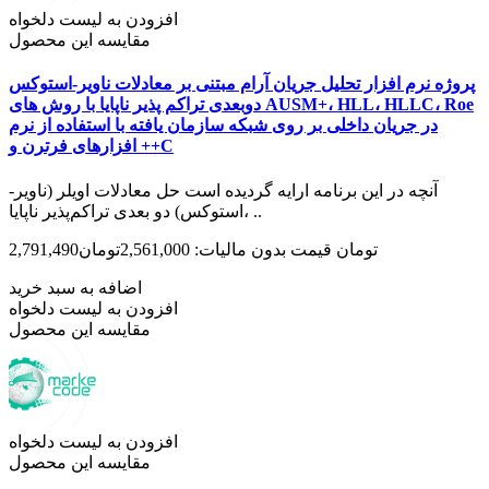
افزودن به لیست دلخواه
مقایسه این محصول
پروژه نرم افزار تحلیل جریان آرام مبتنی بر معادلات ناویر-استوکس
دوبعدی تراکم پذیر ناپایا با روش های AUSM+، HLL، HLLC، Roe
در جریان داخلی بر روی شبکه سازمان یافته با استفاده از نرم
افزارهای فرترن و ++C
آنچه در این برنامه ارایه گردیده است حل معادلات اویلر (ناویر-
استوکس) دو بعدی تراکم‌پذیر ناپایا، ..
2,791,490تومان
قیمت بدون مالیات: 2,561,000تومان
اضافه به سبد خرید
افزودن به لیست دلخواه
مقایسه این محصول
افزودن به لیست دلخواه
مقایسه این محصول