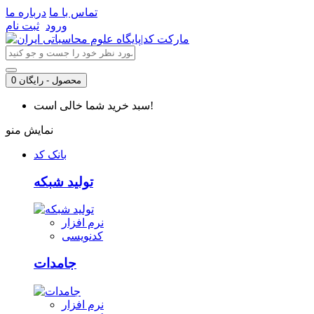
تماس با ما
درباره ما
ورود
ثبت نام
0 محصول - رایگان
سبد خرید شما خالی است!
نمایش منو
بانک کد
تولید شبکه
نرم افزار
کدنویسی
جامدات
نرم افزار