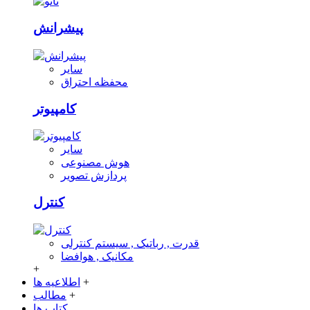
پیشرانش
سایر
محفظه احتراق
کامپیوتر
سایر
هوش مصنوعی
پردازش تصویر
کنترل
قدرت , رباتیک , سیستم کنترلی
مکانیک , هوافضا
+
+
اطلاعیه ها
+
مطالب
کتاب ها