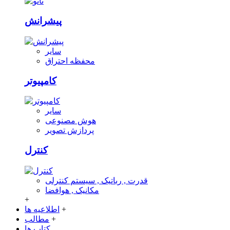
پیشرانش
سایر
محفظه احتراق
کامپیوتر
سایر
هوش مصنوعی
پردازش تصویر
کنترل
قدرت , رباتیک , سیستم کنترلی
مکانیک , هوافضا
+
+
اطلاعیه ها
+
مطالب
کتاب ها