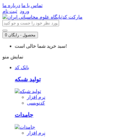
تماس با ما
درباره ما
ورود
ثبت نام
0 محصول - رایگان
سبد خرید شما خالی است!
نمایش منو
بانک کد
تولید شبکه
نرم افزار
کدنویسی
جامدات
نرم افزار