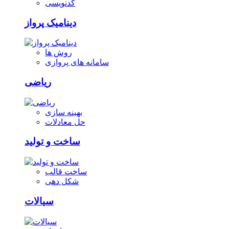
کدنویسی
دینامیک پرواز
روش ها
سامانه های پروازی
ریاضی
بهینه سازی
حل معادلات
ساخت و تولید
ساخت قالب
شکل دهی
سیالات