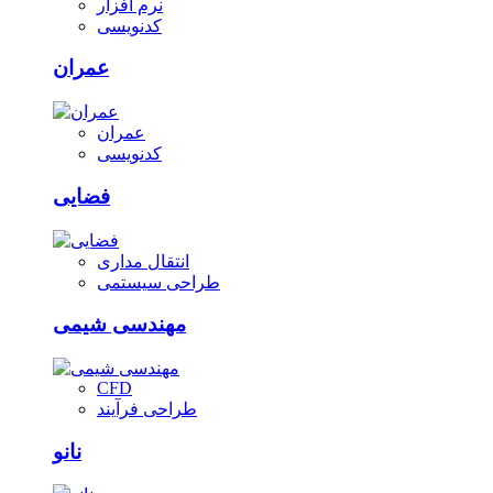
نرم افزار
کدنویسی
عمران
عمران
کدنویسی
فضایی
انتقال مداری
طراحی سیستمی
مهندسی شیمی
CFD
طراحی فرآیند
نانو