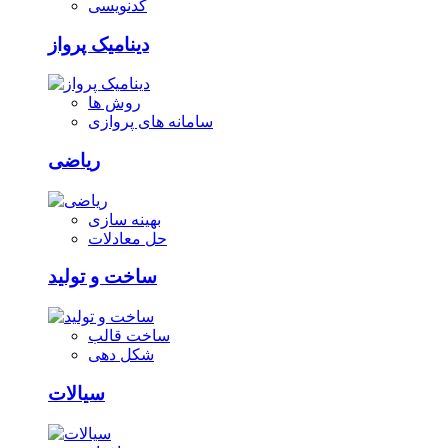
کدنویسی
دینامیک پرواز
روش ها
سامانه های پروازی
ریاضی
بهینه سازی
حل معادلات
ساخت و تولید
ساخت قالب
شکل دهی
سیالات