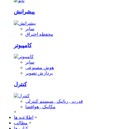
پیشرانش
سایر
محفظه احتراق
کامپیوتر
سایر
هوش مصنوعی
پردازش تصویر
کنترل
قدرت , رباتیک , سیستم کنترلی
مکانیک , هوافضا
+
+
اطلاعیه ها
+
مطالب
کتاب ها