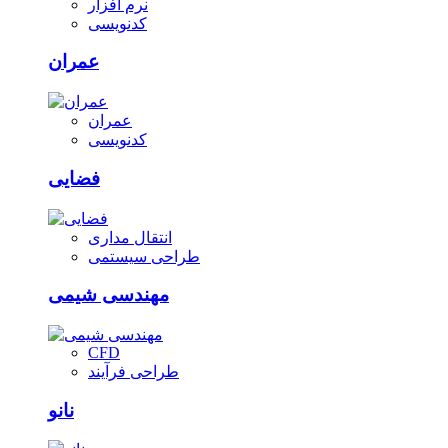
نرم افزار
کدنویسی
عمران
عمران
کدنویسی
فضایی
انتقال مداری
طراحی سیستمی
مهندسی شیمی
CFD
طراحی فرآیند
نانو