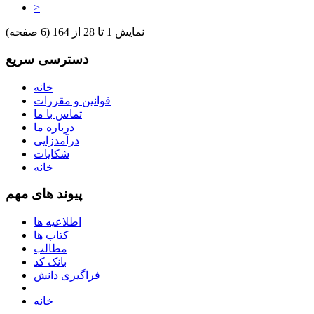
>|
نمایش 1 تا 28 از 164 (6 صفحه)
دسترسی سریع
خانه
قوانین و مقررات
تماس با ما
درباره ما
درآمدزایی
شکایات
خانه
پیوند های مهم
اطلاعیه ها
کتاب ها
مطالب
بانک کد
فراگیری دانش
خانه