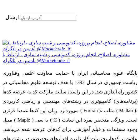
برای عضویت در خبرنامه ایمیل خود را وارد نمایید
ارسال
مشاوره، اصلاح، انجام پروژه، کدنویسی و شبیه سازی - ارتباط با
ادمین در تلگرام: @Marketcode_ir
پایگاه علوم محاسباتی ایران با حمایت معاونت علمی وفناوری
ریاست جمهوری در سال 1392 با هدف توسعه علوم محاسباتی در
کشور راه اندازی شد. در این راستا، سایت مارکت کد به عرضه کدها
(برنامه‌های) کامپیوتری در رشته‌های مهندسی و ریاضی کاربردی
می‌پردازد. زبان این کدها عمدتا فرترن ( Fortran )، متلب ( Matlab )،
میپل ( Maple ) یا سی ( C ) است. ویژگی منحصر بفرد این سایت
وجود مستندات و فیلم آموزشی برای کدهای عرضه شده می‌باشد.
علاوه بر کدها، تجربیات کار با نرم افزارهای تخصصی در رشته های