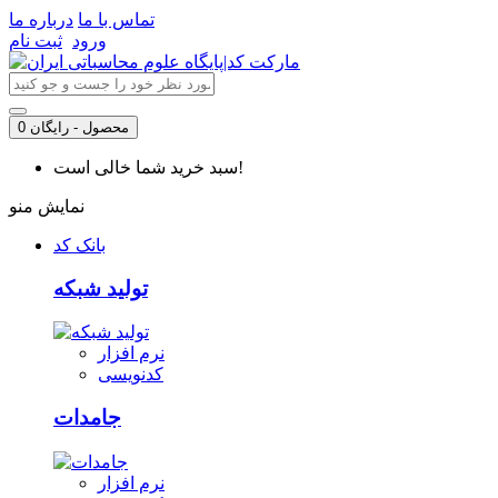
تماس با ما
درباره ما
ورود
ثبت نام
0 محصول - رایگان
سبد خرید شما خالی است!
نمایش منو
بانک کد
تولید شبکه
نرم افزار
کدنویسی
جامدات
نرم افزار