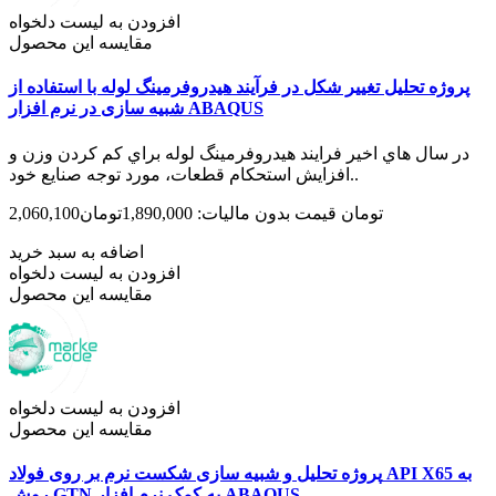
افزودن به لیست دلخواه
مقایسه این محصول
پروژه تحلیل تغییر شکل در فرآیند هیدروفرمینگ لوله با استفاده از
شبیه سازی در نرم افزار ABAQUS
در سال هاي اخير فرايند هيدروفرمينگ لوله براي كم كردن وزن و
افزايش استحكام قطعات، مورد توجه صنايع خود..
2,060,100تومان
قیمت بدون مالیات: 1,890,000تومان
اضافه به سبد خرید
افزودن به لیست دلخواه
مقایسه این محصول
افزودن به لیست دلخواه
مقایسه این محصول
پروژه تحلیل و شبیه سازی شکست نرم بر روی فولاد API X65 به
روش GTN به کمک نرم افزار ABAQUS