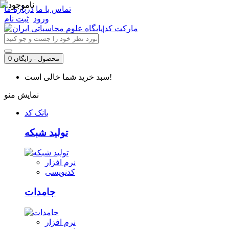
تماس با ما
درباره ما
ورود
ثبت نام
0 محصول - رایگان
سبد خرید شما خالی است!
نمایش منو
بانک کد
تولید شبکه
نرم افزار
کدنویسی
جامدات
نرم افزار