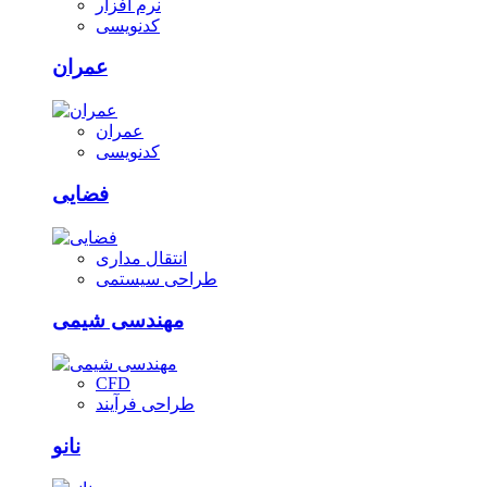
نرم افزار
کدنویسی
عمران
عمران
کدنویسی
فضایی
انتقال مداری
طراحی سیستمی
مهندسی شیمی
CFD
طراحی فرآیند
نانو