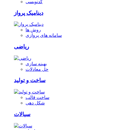
کدنویسی
دینامیک پرواز
روش ها
سامانه های پروازی
ریاضی
بهینه سازی
حل معادلات
ساخت و تولید
ساخت قالب
شکل دهی
سیالات