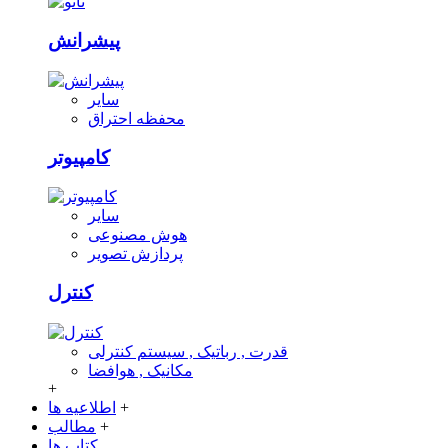
پیشرانش
سایر
محفظه احتراق
کامپیوتر
سایر
هوش مصنوعی
پردازش تصویر
کنترل
قدرت , رباتیک , سیستم کنترلی
مکانیک , هوافضا
+
+
اطلاعیه ها
+
مطالب
کتاب ها