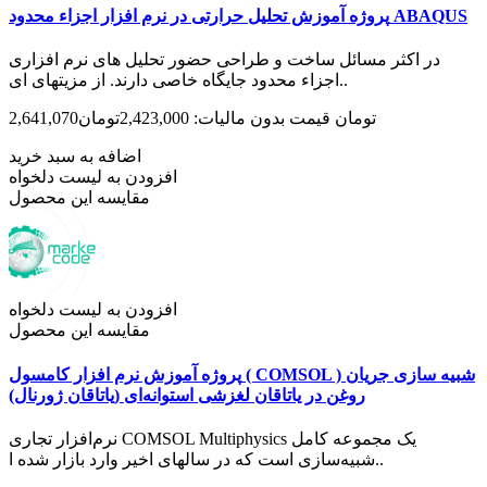
پروژه آموزش تحلیل حرارتی در نرم­ افزار اجزاء محدود ABAQUS
در اکثر مسائل ساخت و طراحی حضور تحلیل­ های نرم ­افزاری
اجزاء محدود جایگاه خاصی دارند. از مزیت­های ای..
2,641,070تومان
قیمت بدون مالیات: 2,423,000تومان
اضافه به سبد خرید
افزودن به لیست دلخواه
مقایسه این محصول
افزودن به لیست دلخواه
مقایسه این محصول
پروژه آموزش نرم افزار کامسول ( COMSOL ) شبیه سازی جریان
روغن در یاتاقان لغزشی استوانه‌ای (یاتاقان ژورنال)
نرم‌افزار تجاری COMSOL Multiphysics یک مجموعه کامل
شبیه‌سازی است که در سال­های اخیر وارد بازار شده ا..