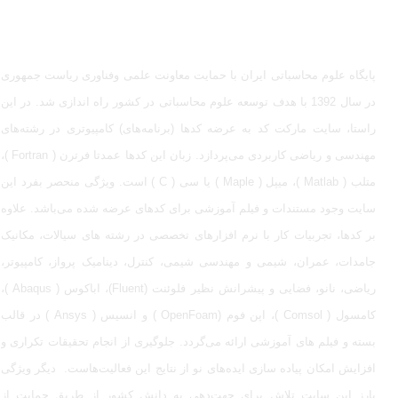
ادمین در تلگرام: @Marketcode_ir
پایگاه علوم محاسباتی ایران با حمایت معاونت علمی وفناوری ریاست جمهوری
در سال 1392 با هدف توسعه علوم محاسباتی در کشور راه اندازی شد. در این
راستا، سایت مارکت کد به عرضه کدها (برنامه‌های) کامپیوتری در رشته‌های
مهندسی و ریاضی کاربردی می‌پردازد. زبان این کدها عمدتا فرترن ( Fortran )،
متلب ( Matlab )، میپل ( Maple ) یا سی ( C ) است. ویژگی منحصر بفرد این
سایت وجود مستندات و فیلم آموزشی برای کدهای عرضه شده می‌باشد. علاوه
بر کدها، تجربیات کار با نرم افزارهای تخصصی در رشته های سیالات، مکانیک
جامدات، عمران، شیمی و مهندسی شیمی، کنترل، دینامیک پرواز، کامپیوتر،
ریاضی، نانو، فضایی و پیشرانش نظیر فلوئنت (Fluent)، اباکوس ( Abaqus )،
کامسول ( Comsol )، اپن فوم (OpenFoam ) و انسیس ( Ansys ) در قالب
بسته‌ و فیلم های آموزشی ارائه می‌گردد. جلوگیری از انجام تحقیقات تکراری و
افزایش امکان پیاده سازی ایده‌های نو از نتایج این فعالیت‌هاست. دیگر ویژگی
بارز این سایت تلاش برای جهت‌دهی به دانش کشور از طریق حمایت از