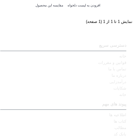
افزودن به لیست دلخواه
مقایسه این محصول
نمایش 1 تا 1 از 1 (1 صفحه)
دسترسی سریع
خانه
قوانین و مقررات
تماس با ما
درباره ما
درآمدزایی
شکایات
خانه
پیوند های مهم
اطلاعیه ها
کتاب ها
مطالب
بانک کد