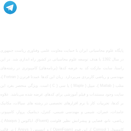
مشاوره، اصلاح، انجام پروژه، کدنویسی و شبیه سازی - ارتباط با
ادمین در تلگرام: @Marketcode_ir
پایگاه علوم محاسباتی ایران با حمایت معاونت علمی وفناوری ریاست جمهوری
در سال 1392 با هدف توسعه علوم محاسباتی در کشور راه اندازی شد. در این
راستا، سایت مارکت کد به عرضه کدها (برنامه‌های) کامپیوتری در رشته‌های
مهندسی و ریاضی کاربردی می‌پردازد. زبان این کدها عمدتا فرترن ( Fortran )،
متلب ( Matlab )، میپل ( Maple ) یا سی ( C ) است. ویژگی منحصر بفرد این
سایت وجود مستندات و فیلم آموزشی برای کدهای عرضه شده می‌باشد. علاوه
بر کدها، تجربیات کار با نرم افزارهای تخصصی در رشته های سیالات، مکانیک
جامدات، عمران، شیمی و مهندسی شیمی، کنترل، دینامیک پرواز، کامپیوتر،
ریاضی، نانو، فضایی و پیشرانش نظیر فلوئنت (Fluent)، اباکوس ( Abaqus )،
کامسول ( Comsol )، اپن فوم (OpenFoam ) و انسیس ( Ansys ) در قالب