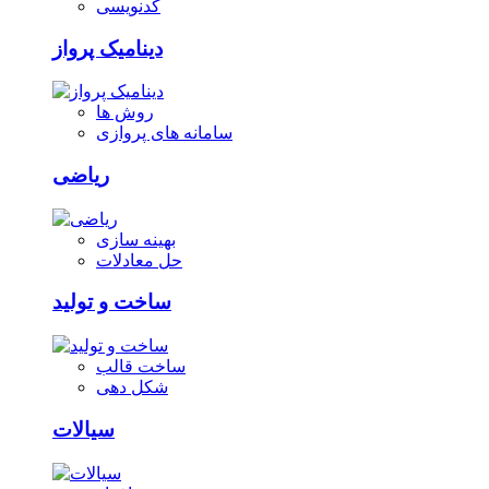
کدنویسی
دینامیک پرواز
روش ها
سامانه های پروازی
ریاضی
بهینه سازی
حل معادلات
ساخت و تولید
ساخت قالب
شکل دهی
سیالات