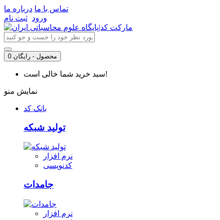
تماس با ما
درباره ما
ورود
ثبت نام
0 محصول - رایگان
سبد خرید شما خالی است!
نمایش منو
بانک کد
تولید شبکه
نرم افزار
کدنویسی
جامدات
نرم افزار