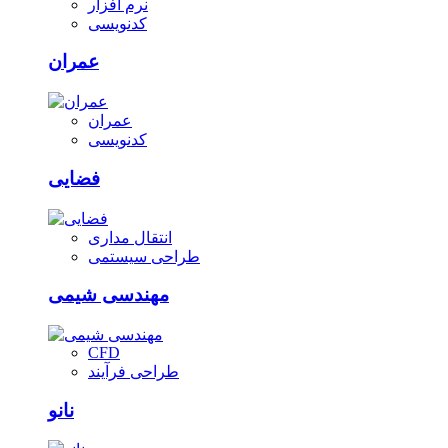
نرم افزار
کدنویسی
عمران
عمران
کدنویسی
فضایی
انتقال مداری
طراحی سیستمی
مهندسی شیمی
CFD
طراحی فرآیند
نانو