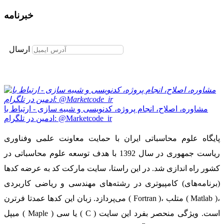
خبرنامه
برای عضویت در خبرنامه ایمیل خود را وارد نمایید
ارسال
مشاوره، اصلاح، انجام پروژه، کدنویسی و شبیه سازی - ارتباط با
ادمین در تلگرام: @Marketcode_ir
پایگاه علوم محاسباتی ایران با حمایت معاونت علمی وفناوری
ریاست جمهوری در سال 1392 با هدف توسعه علوم محاسباتی در
کشور راه اندازی شد. در این راستا، سایت مارکت کد به عرضه کدها
(برنامه‌های) کامپیوتری در رشته‌های مهندسی و ریاضی کاربردی
می‌پردازد. زبان این کدها عمدتا فرترن ( Fortran )، متلب ( Matlab )،
میپل ( Maple ) یا سی ( C ) است. ویژگی منحصر بفرد این سایت