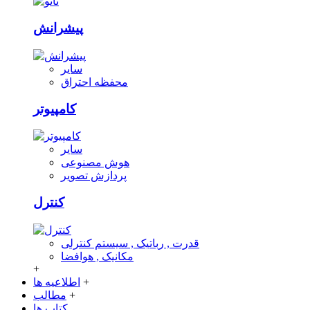
پیشرانش
سایر
محفظه احتراق
کامپیوتر
سایر
هوش مصنوعی
پردازش تصویر
کنترل
قدرت , رباتیک , سیستم کنترلی
مکانیک , هوافضا
+
+
اطلاعیه ها
+
مطالب
کتاب ها