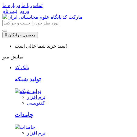
تماس با ما
درباره ما
ورود
ثبت نام
0 محصول - رایگان
سبد خرید شما خالی است!
نمایش منو
بانک کد
تولید شبکه
نرم افزار
کدنویسی
جامدات
نرم افزار