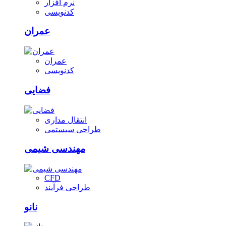
نرم افزار
کدنویسی
عمران
عمران
کدنویسی
فضایی
انتقال مداری
طراحی سیستمی
مهندسی شیمی
CFD
طراحی فرآیند
نانو