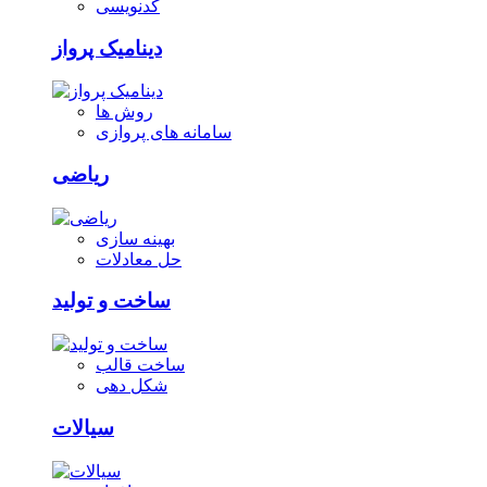
کدنویسی
دینامیک پرواز
روش ها
سامانه های پروازی
ریاضی
بهینه سازی
حل معادلات
ساخت و تولید
ساخت قالب
شکل دهی
سیالات