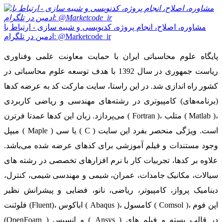
مشاوره، اصلاح، انجام پروژه، کدنویسی و شبیه سازی - ارتباط با
ادمین در تلگرام: @Marketcode_ir
پایگاه علوم محاسباتی ایران با حمایت معاونت علمی وفناوری
ریاست جمهوری در سال 1392 با هدف توسعه علوم محاسباتی در
کشور راه اندازی شد. در این راستا، سایت مارکت کد به عرضه کدها
(برنامه‌های) کامپیوتری در رشته‌های مهندسی و ریاضی کاربردی
می‌پردازد. زبان این کدها عمدتا فرترن ( Fortran )، متلب ( Matlab )،
میپل ( Maple ) یا سی ( C ) است. ویژگی منحصر بفرد این سایت
وجود مستندات و فیلم آموزشی برای کدهای عرضه شده می‌باشد.
علاوه بر کدها، تجربیات کار با نرم افزارهای تخصصی در رشته های
سیالات، مکانیک جامدات، عمران، شیمی و مهندسی شیمی، کنترل،
دینامیک پرواز، کامپیوتر، ریاضی، نانو، فضایی و پیشرانش نظیر
فلوئنت (Fluent)، اباکوس ( Abaqus )، کامسول ( Comsol )، اپن فوم
(OpenFoam ) و انسیس ( Ansys ) در قالب بسته‌ و فیلم های