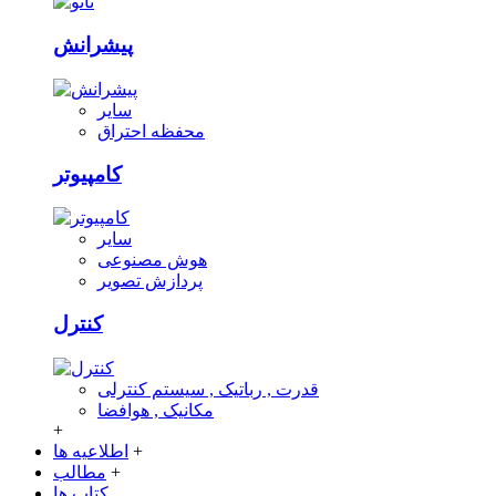
پیشرانش
سایر
محفظه احتراق
کامپیوتر
سایر
هوش مصنوعی
پردازش تصویر
کنترل
قدرت , رباتیک , سیستم کنترلی
مکانیک , هوافضا
+
+
اطلاعیه ها
+
مطالب
کتاب ها