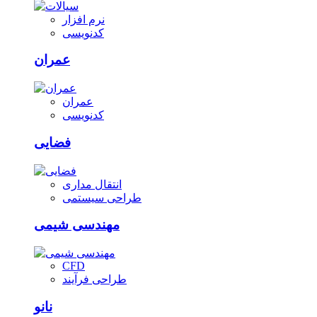
نرم افزار
کدنویسی
عمران
عمران
کدنویسی
فضایی
انتقال مداری
طراحی سیستمی
مهندسی شیمی
CFD
طراحی فرآیند
نانو