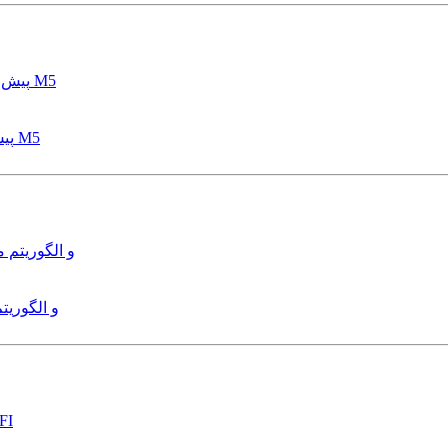
پیش بینی عمق آبشستگی پایه پل با استفاده از مدل درختی قواعد M5
هدایت و کنترل ربات زیرآب