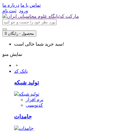
تماس با ما
درباره ما
ورود
ثبت نام
0 محصول - رایگان
سبد خرید شما خالی است!
نمایش منو
+
بانک کد
تولید شبکه
نرم افزار
کدنویسی
جامدات