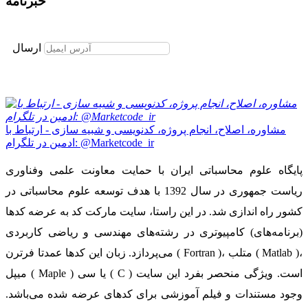
خبرنامه
برای عضویت در خبرنامه ایمیل خود را وارد نمایید
ارسال
مشاوره، اصلاح، انجام پروژه، کدنویسی و شبیه سازی - ارتباط با
ادمین در تلگرام: @Marketcode_ir
پایگاه علوم محاسباتی ایران با حمایت معاونت علمی وفناوری
ریاست جمهوری در سال 1392 با هدف توسعه علوم محاسباتی در
کشور راه اندازی شد. در این راستا، سایت مارکت کد به عرضه کدها
(برنامه‌های) کامپیوتری در رشته‌های مهندسی و ریاضی کاربردی
می‌پردازد. زبان این کدها عمدتا فرترن ( Fortran )، متلب ( Matlab )،
میپل ( Maple ) یا سی ( C ) است. ویژگی منحصر بفرد این سایت
وجود مستندات و فیلم آموزشی برای کدهای عرضه شده می‌باشد.