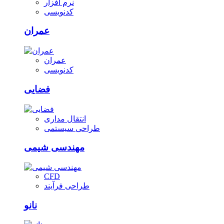
نرم افزار
کدنویسی
عمران
عمران
کدنویسی
فضایی
انتقال مداری
طراحی سیستمی
مهندسی شیمی
CFD
طراحی فرآیند
نانو