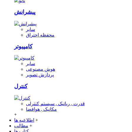
پیشرانش
سایر
محفظه احتراق
کامپیوتر
سایر
هوش مصنوعی
پردازش تصویر
کنترل
قدرت , رباتیک , سیستم کنترلی
مکانیک , هوافضا
+
+
اطلاعیه ها
+
مطالب
کتاب ها