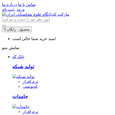
تماس با ما
درباره ما
ورود
ثبت نام
0 محصول - رایگان
سبد خرید شما خالی است!
نمایش منو
بانک کد
تولید شبکه
نرم افزار
کدنویسی
جامدات
نرم افزار