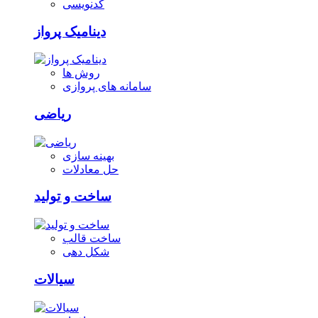
کدنویسی
دینامیک پرواز
روش ها
سامانه های پروازی
ریاضی
بهینه سازی
حل معادلات
ساخت و تولید
ساخت قالب
شکل دهی
سیالات