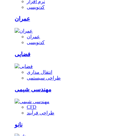
نرم افزار
کدنویسی
عمران
عمران
کدنویسی
فضایی
انتقال مداری
طراحی سیستمی
مهندسی شیمی
CFD
طراحی فرآیند
نانو