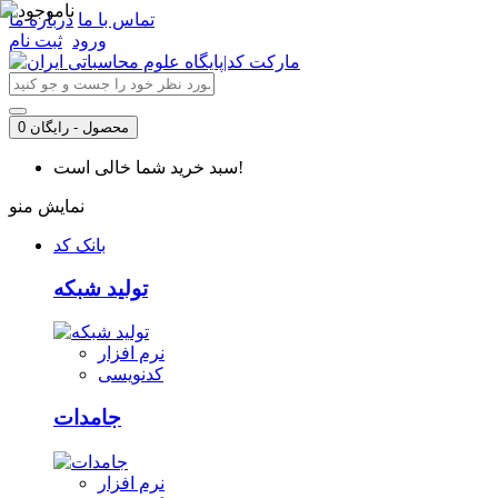
تماس با ما
درباره ما
ورود
ثبت نام
0 محصول - رایگان
سبد خرید شما خالی است!
نمایش منو
بانک کد
تولید شبکه
نرم افزار
کدنویسی
جامدات
نرم افزار