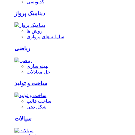
کدنویسی
دینامیک پرواز
روش ها
سامانه های پروازی
ریاضی
بهینه سازی
حل معادلات
ساخت و تولید
ساخت قالب
شکل دهی
سیالات