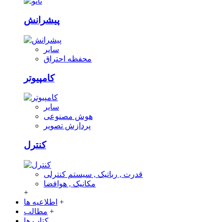
پیشرانش
سایر
محفظه احتراق
کامپیوتر
سایر
هوش مصنوعی
پردازش تصویر
کنترل
قدرت , رباتیک , سیستم کنترلی
مکانیک , هوافضا
+
+
اطلاعیه ها
+
مطالب
کتاب ها