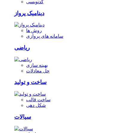
کدنویسی
دینامیک پرواز
روش ها
سامانه های پروازی
ریاضی
بهینه سازی
حل معادلات
ساخت و تولید
ساخت قالب
شکل دهی
سیالات