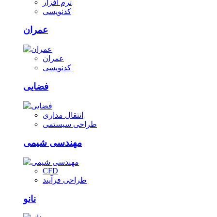
نرم افزار
کدنویسی
عمران
عمران
کدنویسی
فضایی
انتقال مداری
طراحی سیستمی
مهندسی شیمی
CFD
طراحی فرآیند
نانو