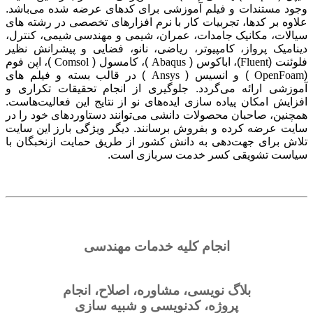
وجود مستندات و فیلم آموزشی برای کدهای عرضه شده می‌باشد.
علاوه بر کدها، تجربیات کار با نرم افزارهای تخصصی در رشته های
سیالات، مکانیک جامدات، عمران، شیمی و مهندسی شیمی، کنترل،
دینامیک پرواز، کامپیوتر، ریاضی، نانو، فضایی و پیشرانش نظیر
فلوئنت (
Fluent
)، اباکوس (
Abaqus
)، کامسول (
Comsol
)، اپن فوم
(
OpenFoam
) و انسیس (
Ansys
) در قالب بسته‌ و فیلم های
آموزشی ارائه می‌گردد. جلوگیری از انجام تحقیقات تکراری و
افزایش امکان پیاده سازی ایده‌های نو از نتایج این فعالیت‌هاست.
همچنین، صاحبان محصولات دانشی می‌توانند دستاوردهای خود را در
سایت عرضه کرده و بفروش برسانند. دیگر ویژگی بارز این سایت
تلاش برای جهت‌دهی به دانش کشور از طریق حمایت ازنخبگان با
سیاست تشویقی کسر خدمت سربازی است.
انجام کلیه خدمات مهندسی
بلاگ نویسی
،
مشاوره
،
اصلاح
،
انجام
پروژه
،
کدنویسی
و
شبیه سازی