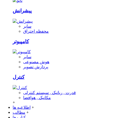
پیشرانش
سایر
محفظه احتراق
کامپیوتر
سایر
هوش مصنوعی
پردازش تصویر
کنترل
قدرت , رباتیک , سیستم کنترلی
مکانیک , هوافضا
+
+
اطلاعیه ها
+
مطالب
کتاب ها