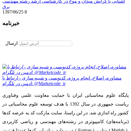
آشنایی با گرایش میدان و موج در کارشناسی ارشد رشته مهندسی
برق
1397/06/25
8
خبرنامه
برای عضویت در خبرنامه ایمیل خود را وارد نمایید
ارسال
مشاوره، اصلاح، انجام پروژه، کدنویسی و شبیه سازی - ارتباط با
ادمین در تلگرام: @Marketcode_ir
پایگاه علوم محاسباتی ایران با حمایت معاونت علمی وفناوری
ریاست جمهوری در سال 1392 با هدف توسعه علوم محاسباتی در
کشور راه اندازی شد. در این راستا، سایت مارکت کد به عرضه کدها
(برنامه‌های) کامپیوتری در رشته‌های مهندسی و ریاضی کاربردی
می‌پردازد. زبان این کدها عمدتا فرترن ( Fortran )، متلب ( Matlab )،