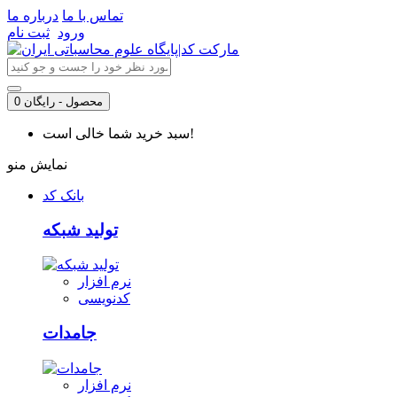
تماس با ما
درباره ما
ورود
ثبت نام
0 محصول - رایگان
سبد خرید شما خالی است!
نمایش منو
بانک کد
تولید شبکه
نرم افزار
کدنویسی
جامدات
نرم افزار