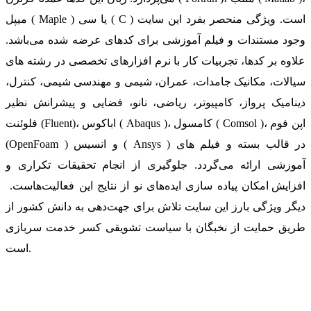
میپل ( Maple ) یا سی ( C ) است. ویژگی منحصر بفرد این سایت
وجود مستندات و فیلم آموزشی برای کدهای عرضه شده می‌باشد.
علاوه بر کدها، تجربیات کار با نرم افزارهای تخصصی در رشته های
سیالات، مکانیک جامدات، عمران، شیمی و مهندسی شیمی، کنترل،
دینامیک پرواز، کامپیوتر، ریاضی، نانو، فضایی و پیشرانش نظیر
فلوئنت (Fluent)، اباکوس ( Abaqus )، کامسول ( Comsol )، اپن فوم
(OpenFoam ) و انسیس ( Ansys ) در قالب بسته‌ و فیلم های
آموزشی ارائه می‌گردد. جلوگیری از انجام تحقیقات تکراری و
افزایش امکان پیاده سازی ایده‌های نو از نتایج این فعالیت‌هاست.
دیگر ویژگی بارز این سایت تلاش برای جهت‌دهی به دانش کشور از
طریق حمایت از نخبگان با سیاست تشویقی کسر خدمت سربازی
است.