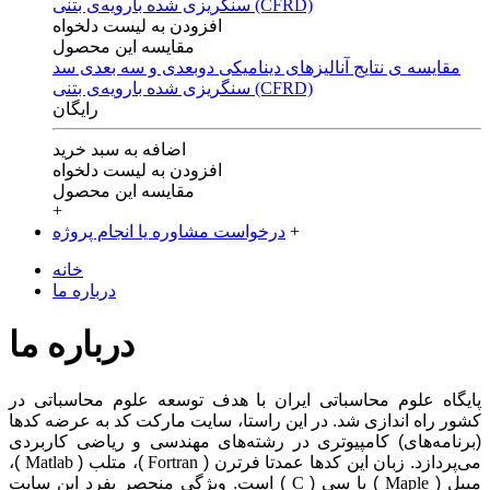
افزودن به لیست دلخواه
مقایسه این محصول
مقایسه ی‌ نتایج آنالیزهای‌ دینامیکی‌ دوبعدی‌ و‌ سه بعدی‌ سد
سنگریزی‌ شده با‌رویه‌ی‌ بتنی‌ (CFRD)
رایگان
اضافه به سبد خرید
افزودن به لیست دلخواه
مقایسه این محصول
+
+
درخواست مشاوره یا انجام پروژه
خانه
درباره ما
درباره ما
پایگاه علوم محاسباتی ایران با هدف توسعه علوم محاسباتی در
کشور راه اندازی شد. در این راستا، سایت مارکت کد به عرضه کدها
(برنامه‌های) کامپیوتری در رشته‌های مهندسی و ریاضی کاربردی
می‌پردازد. زبان این کدها عمدتا فرترن (
Fortran
)، متلب (
Matlab
)،
میپل (
Maple
) یا سی (
C
) است. ویژگی منحصر بفرد این سایت