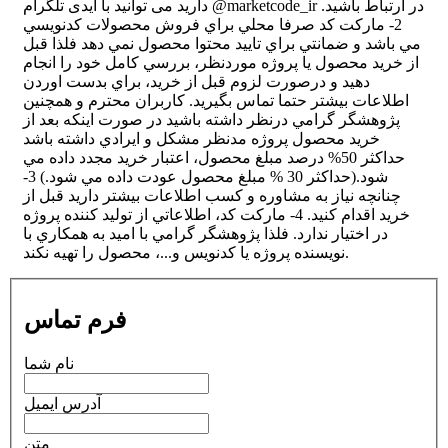
دارید می توانید با آیدی تلگرام @marketcode_ir در ارتباط باشید.
2- ماركت كد صرفا محلي براي فروش محصولات كدنويسي
مي باشد و ضمانتي براي تاييد محتوا محصول نمي دهد فلذا قبل
از خريد محصول يا پروژه موردنظر، بررسي كامل خود را انجام
دهيد و درصورت لزوم قبل از خريد، براي بدست اوردن
اطلاعات بيشتر حتما تماس بگيريد. كاربران محترم و همچنين
پژوهشگر گرامي درنظر داشته باشيد در صورت اينكه بعد از
خريد محصول پروژه مدنظر مشكل و ايرادي داشته باشد
حداكثر 50% درصد مبلغ محصول، اعتبار خريد مجدد داده مي
شود.(حداكثر 30 % مبلغ محصول عودت داده مي شود.) 3-
چنانچه نياز به مشاوره و كسب اطلاعات بيشتر داريد قبل از
خريد اقدام كنيد. 4- ماركت كد، اطلاعاتي از توليد كننده پروژه
در اختيار ندارد. فلذا پژوهشگر گرامي با اميد به همكاري با
نويسنده پروژه يا كدنويس و...، محصول را تهيه نكند.
فرم تماس
نام شما
آدرس ایمیل
متن