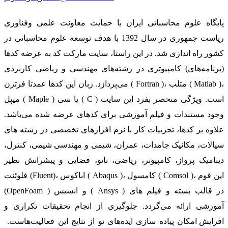
پایگاه علوم محاسباتی ایران با حمایت معاونت علمی وفناوری
ریاست جمهوری در سال 1392 با هدف توسعه علوم محاسباتی در
کشور راه اندازی شد. در این راستا، سایت مارکت کد به عرضه کدها
(برنامه‌های) کامپیوتری در رشته‌های مهندسی و ریاضی کاربردی
می‌پردازد. زبان این کدها عمدتا فرترن ( Fortran )، متلب ( Matlab )،
میپل ( Maple ) یا سی ( C ) است. ویژگی منحصر بفرد این سایت
وجود مستندات و فیلم آموزشی برای کدهای عرضه شده می‌باشد.
علاوه بر کدها، تجربیات کار با نرم افزارهای تخصصی در رشته های
سیالات، مکانیک جامدات، عمران، شیمی و مهندسی شیمی، کنترل،
دینامیک پرواز، کامپیوتر، ریاضی، نانو، فضایی و پیشرانش نظیر
فلوئنت (Fluent)، اباکوس ( Abaqus )، کامسول ( Comsol )، اپن فوم
(OpenFoam ) و انسیس ( Ansys ) در قالب بسته‌ و فیلم های
آموزشی ارائه می‌گردد. جلوگیری از انجام تحقیقات تکراری و
افزایش امکان پیاده سازی ایده‌های نو از نتایج این فعالیت‌هاست.