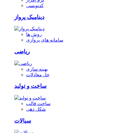
کدنویسی
دینامیک پرواز
روش ها
سامانه های پروازی
ریاضی
بهینه سازی
حل معادلات
ساخت و تولید
ساخت قالب
شکل دهی
سیالات