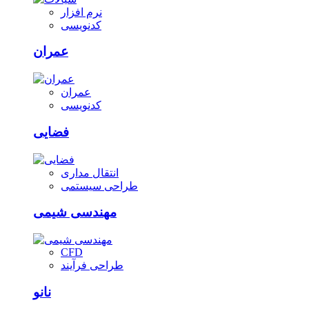
نرم افزار
کدنویسی
عمران
عمران
کدنویسی
فضایی
انتقال مداری
طراحی سیستمی
مهندسی شیمی
CFD
طراحی فرآیند
نانو