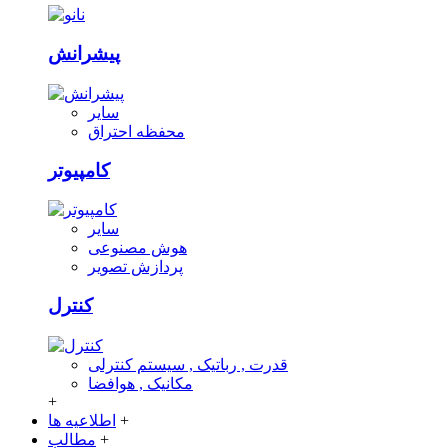
پیشرانش
سایر
محفظه احتراق
کامپیوتر
سایر
هوش مصنوعی
پردازش تصویر
کنترل
قدرت , رباتیک , سیستم کنترلی
مکانیک , هوافضا
+
+
اطلاعیه ها
+
مطالب