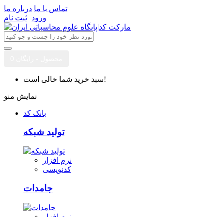
تماس با ما
درباره ما
ورود
ثبت نام
0 محصول - رایگان
سبد خرید شما خالی است!
نمایش منو
بانک کد
تولید شبکه
نرم افزار
کدنویسی
جامدات
نرم افزار