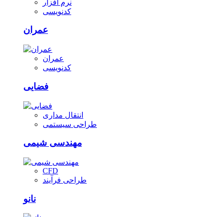
نرم افزار
کدنویسی
عمران
عمران
کدنویسی
فضایی
انتقال مداری
طراحی سیستمی
مهندسی شیمی
CFD
طراحی فرآیند
نانو