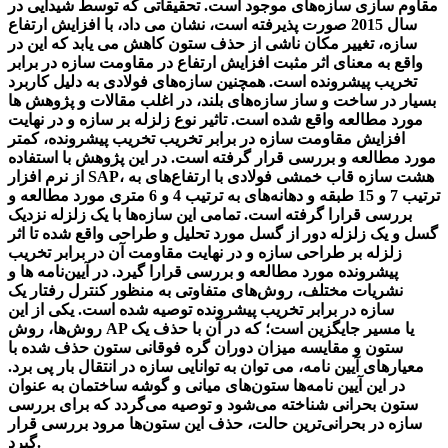
مقاوم سازی سازه‌های موجود است. تحقیقاتی که توسط شیدایی در
سال 2015 صورت پذیرفته است، نشان می داد، با افزایش ارتفاع
سازه، تغییر مکان ناشی از حذف ستون کاهش می یابد که این در
واقع به معنای اثر مثبت افزایش ارتفاع در مقاومت سازه در برابر
تخریب پیشرونده است. همچنین سازه‌های فولادی به دلیل کاربرد
بسیار در ساخت و ساز سازه‌های بلند، در اغلب مقالات و پژوهش ها
مورد مطالعه واقع شده است. تاثیر نوع زلزله بر سازه و در نهایت
افزایش مقاومت سازه در برابر تخریب تخریب پیشرونده، کمتر
مورد مطالعه و بررسی قرار گرفته است. در این پژوهش با استفاده
از نرم افزار SAP، هشت سازه قاب خمشی فولادی با ارتفاع‌های به
ترتیب 7 و 15 طبقه و دهانه‌های به ترتیب 4 و 6 متری مورد مطالعه و
بررسی قرارا گرفته است. تمامی این سازه‌ها با یک زلزله نزدیک
گسل و یک زلزله دور از گسل مورد تحلیل و طراحی واقع شده تا اثر
زلزله بر طراحی سازه و در نهایت مقاومت آن در برابر تخریب
پیشرونده مورد مطالعه و بررسی قرارا گیرد. در آیین‌نامه ها و
نشریات مختلف، روش‌های متفاوتی به منظور کنترل رفتار یک
سازه در برابر تخریب پیشرونده توصیه شده است. یکی از این
روش‌ها، روش AP یا مسیر جایگزین است؛ که در آن با حذف یک
ستون و مقایسه میزان دوران گره فوقانی ستون حذف شده با
معیارهای آیین نامه، می توان به توانایی سازه در انتقال بار پی برد.
در این آیین نامه‌ها ستون‌های میانی و گوشه ساختمان به عنوان
ستون بحرانی شناخته می‌شود و توصیه می‌گردد که برای بررسی
سازه در بحرانی‌ترین حالت، حذف این ستون‌ها مرود بررسی قرار
گیرد.