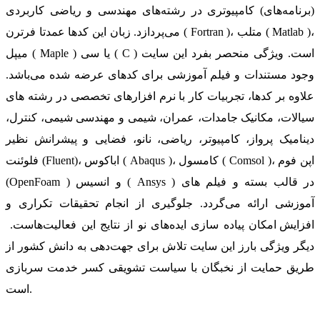
(برنامه‌های) کامپیوتری در رشته‌های مهندسی و ریاضی کاربردی
می‌پردازد. زبان این کدها عمدتا فرترن ( Fortran )، متلب ( Matlab )،
میپل ( Maple ) یا سی ( C ) است. ویژگی منحصر بفرد این سایت
وجود مستندات و فیلم آموزشی برای کدهای عرضه شده می‌باشد.
علاوه بر کدها، تجربیات کار با نرم افزارهای تخصصی در رشته های
سیالات، مکانیک جامدات، عمران، شیمی و مهندسی شیمی، کنترل،
دینامیک پرواز، کامپیوتر، ریاضی، نانو، فضایی و پیشرانش نظیر
فلوئنت (Fluent)، اباکوس ( Abaqus )، کامسول ( Comsol )، اپن فوم
(OpenFoam ) و انسیس ( Ansys ) در قالب بسته‌ و فیلم های
آموزشی ارائه می‌گردد. جلوگیری از انجام تحقیقات تکراری و
افزایش امکان پیاده سازی ایده‌های نو از نتایج این فعالیت‌هاست.
دیگر ویژگی بارز این سایت تلاش برای جهت‌دهی به دانش کشور از
طریق حمایت از نخبگان با سیاست تشویقی کسر خدمت سربازی
است.