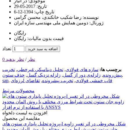
موجودی:
در انبار
تاریخ:
2017-05-29
تاریخ چاپ:
1394-12-6
نویسنده:
رضا شکیب خانکندی، محسن گرامی
ژورنال:
دومین همایش ملی مهندسی سازه ایران
رایگان
قیمت بدون مالیات: رایگان
تعداد
اضافه به سبد خرید
0 نظر
/
نظر بدهید
برچسب ها:
سازه های فولادی
,
تحلیل دینامیکی غیرخطی
,
تخریب
,
پیش‌رونده
,
زلزله‌ی دور از گسل
,
زلزله نزدیک گسل
,
حذف ستون
قاب خمشی فولادی
,
تخریب پیشرونده
,
تقاضای لرزه‌ای
,
sap
محصولات مرتبط
افزودن به لیست دلخواه
مقایسه این محصول
پروژه تحلیل پایداری ستون های-I شکل مخروطی در اثر تغییر زاویه
جان ستون تحت شرایط مرزی مختلف با روش المان محدود با