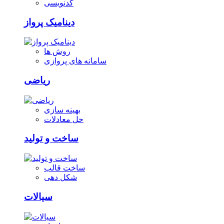
کدنویسی
دینامیک پرواز
روش ها
سامانه های پروازی
ریاضی
بهینه سازی
حل معادلات
ساخت و تولید
ساخت قالب
شکل دهی
سیالات