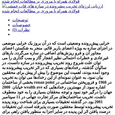
توضیحات
خصوصیات
نظرات (0)
خرابی پیش‌رونده وضعیتی است که در آن بروز یک خرابی موضعی
در اجزای سازه به ویژه اعضای باربر قائم، منجر به شکستن اعضای
مجاور آن و فرو ریزش‌های اضافی در سازه می‌گردد. بارهای
غیرعادی و خطرات احتمالی نظیر انفجار گاز و بمب گذاری را می
توان علت شروع روند تخریب پیش‌رونده در سازه دانست. در
سالیان گذشته، رخدادهای بسیاری که در اثر تخریب پیشرونده به
وجود آمده بودند، اهمیت این موضوع را بیش از پیش برای محققین
بیان نمود. به عنوان نمونه‌ای از این رخدادها می توان به تخریب
بخشی از ساختمان ronan point در 1968 و فروریختن ساختمانی در
خیابان 2000 wealth ave اشاره نمود. از مهمترین رخدادهایی که
جهان را درگیر خود نمود و توجه محققان بسیاری را به خود معطوف
داشت، تخریب ساختمان‌های مرکز تجارت جهانی در 11 سپتامبر
2001 بود. در گذشته تحقیقات بسیاری برای شناخت روند پدیده
تخریب پیشرونده توسط محققین صورت پذیرفته است. این تحقیقات
درصدد یافتن اثر این پدیده در سایر اجزا به منظور یافتن راهی برای