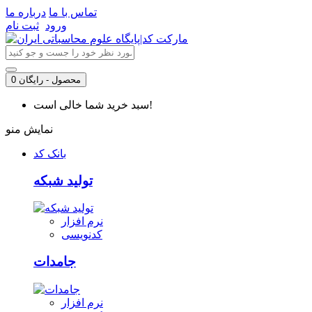
تماس با ما
درباره ما
ورود
ثبت نام
0 محصول - رایگان
سبد خرید شما خالی است!
نمایش منو
بانک کد
تولید شبکه
نرم افزار
کدنویسی
جامدات
نرم افزار