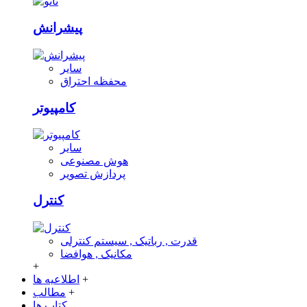
پیشرانش
سایر
محفظه احتراق
کامپیوتر
سایر
هوش مصنوعی
پردازش تصویر
کنترل
قدرت , رباتیک , سیستم کنترلی
مکانیک , هوافضا
+
+
اطلاعیه ها
+
مطالب
کتاب ها