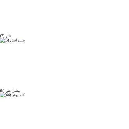
نانو (7)
پیشرانش (5)