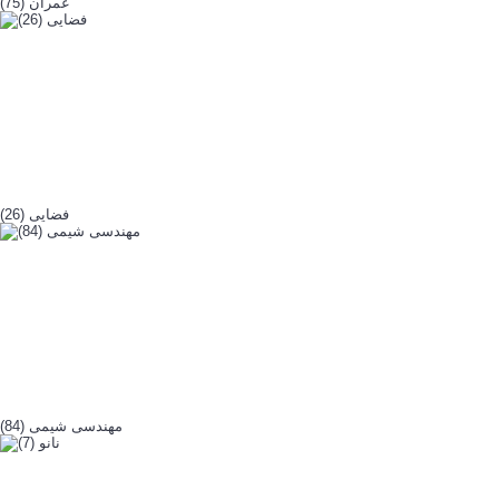
عمران (75)
فضایی (26)
مهندسی شیمی (84)