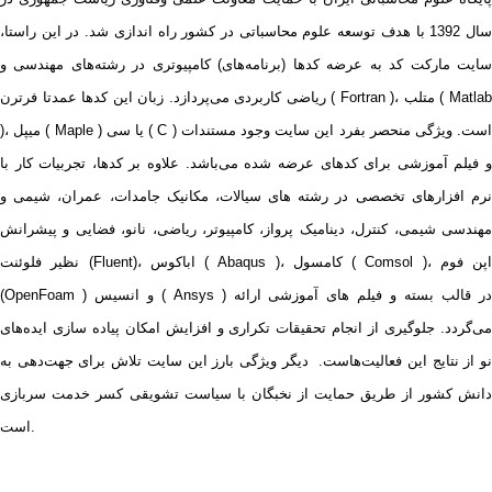
سال 1392 با هدف توسعه علوم محاسباتی در کشور راه اندازی شد. در این راستا،
سایت مارکت کد به عرضه کدها (برنامه‌های) کامپیوتری در رشته‌های مهندسی و
ریاضی کاربردی می‌پردازد. زبان این کدها عمدتا فرترن ( Fortran )، متلب ( Matlab
)، میپل ( Maple ) یا سی ( C ) است. ویژگی منحصر بفرد این سایت وجود مستندات
و فیلم آموزشی برای کدهای عرضه شده می‌باشد. علاوه بر کدها، تجربیات کار با
نرم افزارهای تخصصی در رشته های سیالات، مکانیک جامدات، عمران، شیمی و
مهندسی شیمی، کنترل، دینامیک پرواز، کامپیوتر، ریاضی، نانو، فضایی و پیشرانش
نظیر فلوئنت (Fluent)، اباکوس ( Abaqus )، کامسول ( Comsol )، اپن فوم
(OpenFoam ) و انسیس ( Ansys ) در قالب بسته‌ و فیلم های آموزشی ارائه
می‌گردد. جلوگیری از انجام تحقیقات تکراری و افزایش امکان پیاده سازی ایده‌های
نو از نتایج این فعالیت‌هاست. دیگر ویژگی بارز این سایت تلاش برای جهت‌دهی به
دانش کشور از طریق حمایت از نخبگان با سیاست تشویقی کسر خدمت سربازی
است.