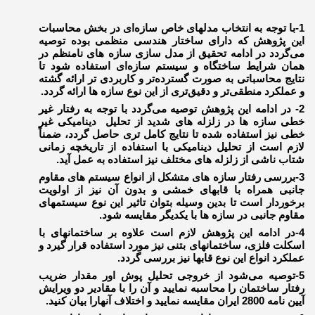
1-با توجه به انتخاب مدلهای خاص سازه‌ای در بخش محاسبات
این پژوهش که دارای ساختار هندسی منظمی بوده توصیه
می‌گردد در ادامه تحقیق از مدل سازی سازه های نامنظم در
همان شرایط ساختگاه و سیستم سازه‌ای استفاده شود تا
نتایج محاسباتی به صورت گسترده‌تر و کاربردی تر ارائه گشته
و عملکرد منطقی‌تر و دقیق‌تری از این نوع سازه ها ارائه گردد.
2- در ادامه این پژوهش توصیه می‌گردد با توجه به رفتار غیر
خطی سازه ها در زلزله های شدید از تحلیل ‌دینامیکی غیر
خطی نیز استفاده شده تا نتایج کامل تری حاصل گردد، ضمناً
لازم است از تحلیل دینامیکی با استفاده از تاریخچه زمانی
شتاب ناشی از زلزله های مختلف نیز استفاده به عمل آید.
3-بررسی رفتار سازه های متشکل از انواع سیستم های مقاوم
جانبی همراه با قابهای خمشی و بدون آن نیز از اولویت
برخوردار است تا بدین وسیله بتوان تاثیر این نوع سیستمهای
مقاوم جانبی در سازه ها با یکدیگر مقایسه شود.
4-در ادامه این پژوهش لازم است علاوه بر ساختمانهای با
اسکلت فلزی، ساختمانهای بتنی نیز مورد استفاده قرار گیرد و
عملکرد انواع این نوع قابها نیز بررسی گردد.
5-توصیه می‌شود از خروجی تحلیل پوش اور مقدار ضریب
رفتار ساختمان را محاسبه نمایید و آن را با مقادیر دو ویرایش
آیین نامه 2800 ایران مقایسه نمایید و اختلاف آنهارا بیان کنید.