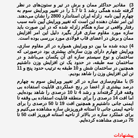
3)‌ مقادیر حداکثر ممان و برش در تیر و ستون‌های در نظر
گرفته شده همگی رشد 1 تا 1.7 را در تغییر ویرایش سوم به
چهارم آیین نامه زلزله ایران استاندارد 2800 را نشان می‌دهند.
این امر نشان دهنده این است که تغییر ویرایش آیین نامه سبب
رفتار واقعی تر سازه هنگام زلزله شده که در این صورت باید
سازه مورد مقاوم سازی قرار بگیرد دلیل این امر افزایش
ممان و برش در اعضای قاب فولادی مورد بررسی بوده است.
4) دیده شده ما بین دو ویرایش همواره در اثر مقاوم سازی،
ویرایش چهارم دارای وزن سازه‌ای بیشتری بود درصورتی که
ساختمان و نوع سیستم سازه ای آن یکسان می‌باشد و در
ساختمان سه طبقه، در حدود یک تن افزایش وزن داشتیم
همچنین در ساختمان شش و 10 طبقه به ترتیب حدود پنج و 11
تن این افزایش وزن را شاهد بودیم.
5) با مقاوم‌سازی سازه در اثر تغییر ویرایش سوم به چهارم
درصد بیشتری از اعضا در رنج عملکردی قابلیت استفاده بی
وقفه قرار گرفته‌اند و رشد 4 تا 10 درصدی را شاهد بوده‌ایم.
اما افت 14 درصدی را برای منطقه قابلیت استفاده بی وقفه تا
ایمنی جانی داشتیم و همچنین افت 19 تا 50 درصدی را برای
ناحیه ایمنی جانی تا آستانه فروریزش سازه مشاهده می‌کنیم و
برای عملکرد سازه در بالاتر از ناحیه آستانه فروریز افت 50 تا
75 درصدی مشاهده کرده‌ایم.
پیشنهادات