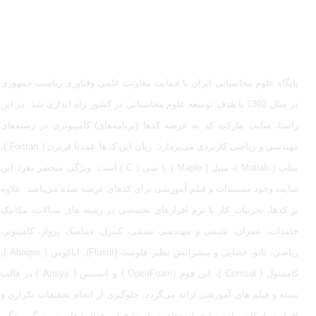
مشاوره، اصلاح، انجام پروژه، کدنویسی و شبیه سازی - ارتباط با
ادمین در تلگرام: @Marketcode_ir
پایگاه علوم محاسباتی ایران با حمایت معاونت علمی وفناوری ریاست جمهوری
در سال 1392 با هدف توسعه علوم محاسباتی در کشور راه اندازی شد. در این
راستا، سایت مارکت کد به عرضه کدها (برنامه‌های) کامپیوتری در رشته‌های
مهندسی و ریاضی کاربردی می‌پردازد. زبان این کدها عمدتا فرترن ( Fortran )،
متلب ( Matlab )، میپل ( Maple ) یا سی ( C ) است. ویژگی منحصر بفرد این
سایت وجود مستندات و فیلم آموزشی برای کدهای عرضه شده می‌باشد. علاوه
بر کدها، تجربیات کار با نرم افزارهای تخصصی در رشته های سیالات، مکانیک
جامدات، عمران، شیمی و مهندسی شیمی، کنترل، دینامیک پرواز، کامپیوتر،
ریاضی، نانو، فضایی و پیشرانش نظیر فلوئنت (Fluent)، اباکوس ( Abaqus )،
کامسول ( Comsol )، اپن فوم (OpenFoam ) و انسیس ( Ansys ) در قالب
بسته‌ و فیلم های آموزشی ارائه می‌گردد. جلوگیری از انجام تحقیقات تکراری و
افزایش امکان پیاده سازی ایده‌های نو از نتایج این فعالیت‌هاست. دیگر ویژگی