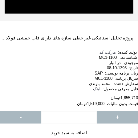
پروژه تحلیل استاتیکی غیر خطی سازه های دارای قاب خمشی فولادی به کمک نرم افزار SAP2000
تولید کننده:
مارکت کد
شناسنامه:
MC1-1100
موجودی:
در انبار
تاریخ:
1395-10-08
زبان برنامه نویسی:
SAP
سریال برنامه:
MC1-1100
سفارش دهنده:
محمد باوندی
فایل معرفی محصول:
لینک
1,655,710تومان
قیمت بدون مالیات: 1,519,000تومان
-
+
اضافه به سبد خرید