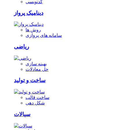
کدنویسی
دینامیک پرواز
روش ها
سامانه های پروازی
ریاضی
بهینه سازی
حل معادلات
ساخت و تولید
ساخت قالب
شکل دهی
سیالات