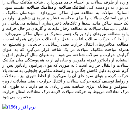
وارده از طرف سیالات بر اجسام جامد می‌پردازد . شاخه مکانیک سیالات را
می‌توان به دو دسته کلی
استاتیک سیالات
و
دینامیک سیالات
تقسیم نمود .
استاتیک سیالات به مطالعه سیال ساکن می‌پردازد . مهندسان مکانیک ،
قوانین استاتیک سیالات را برای محاسبه فشار و نیروهای شناوری وارد بر
یک جسم ساکن مانند سدها و تانک‌های ذخیره‌سازی استفاده می‌نمایند . در
مقابل ، دینامیک سیالات به مطالعه رفتار مایعات و گازهای در حال حرکت و
یا به مطالعه نیروهای وارد بر یک جسم متحرک در سیال ساکن می‌پردازد .
از آنجا که حرکت سیالات اغلب با فعل و انفعالات حرارتی همراه است ،
مطالعه مکانیزم‌های انتقال حرارت یعنی رسانایی ، جابجایی و تشعشع به
همراه مباحث مکانیک سیالات در یک شاخه قرار می‌گیرد که به عنوان
گرایش حرارت و سیالات شناخته می‌شود . به عنوان مثال گرمایش اتاق با
استفاده از رادیاتور نمونه ملموس و ساد‌ه‌ای از به هم‌پیوستگی میان مکانیک
سیالات و انتقال حرارت است ؛ به طوری که هوای پیرامون رادیاتور پس از
گرم شدن به دلیل کاهش چگالی و به واسطه مکانیزم جابجایی ‌به سمت بالا
حرکت کرده و هوای سرد جای آن را می‌گیرد. از لحاظ تئوری نیز ، معادلات
و روابط توصیف کننده حرکت سیالات و انتقال حرارت ، یعنی معادلات ناویر-
استوکس و معادله انرژی شباهت بسیار زیادی به هم دارند ، به طوری که
درک معادلات مربوط به حرکت سیالات لازمه درک معادلات انتقال حرارت
محسوب می‌شود.