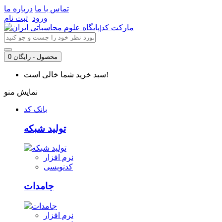
تماس با ما
درباره ما
ورود
ثبت نام
0 محصول - رایگان
سبد خرید شما خالی است!
نمایش منو
بانک کد
تولید شبکه
نرم افزار
کدنویسی
جامدات
نرم افزار