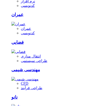
نرم افزار
کدنویسی
عمران
عمران
کدنویسی
فضایی
انتقال مداری
طراحی سیستمی
مهندسی شیمی
CFD
طراحی فرآیند
نانو