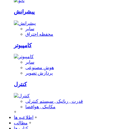
پیشرانش
سایر
محفظه احتراق
کامپیوتر
سایر
هوش مصنوعی
پردازش تصویر
کنترل
قدرت , رباتیک , سیستم کنترلی
مکانیک , هوافضا
+
+
اطلاعیه ها
+
مطالب
کتاب ها