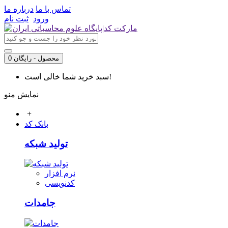
تماس با ما
درباره ما
ورود
ثبت نام
0 محصول - رایگان
سبد خرید شما خالی است!
نمایش منو
+
بانک کد
تولید شبکه
نرم افزار
کدنویسی
جامدات