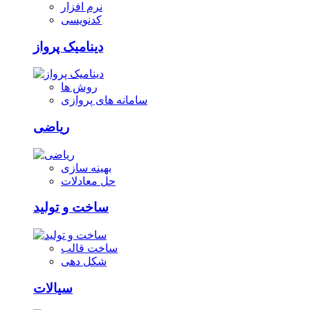
نرم افزار
کدنویسی
دینامیک پرواز
روش ها
سامانه های پروازی
ریاضی
بهینه سازی
حل معادلات
ساخت و تولید
ساخت قالب
شکل دهی
سیالات