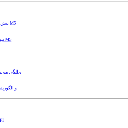
پیش بینی عمق آبشستگی پایه پل با استفاده از مدل درختی قواعد M5
هدایت و کنترل ربات زیرآب