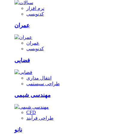
نرم افزار
کدنویسی
عمران
عمران
کدنویسی
فضایی
انتقال مداری
طراحی سیستمی
مهندسی شیمی
CFD
طراحی فرآیند
نانو